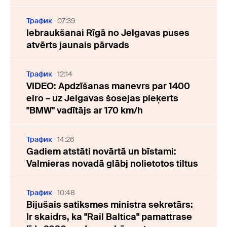
Трафик
07:39
Iebraukšanai Rīgā no Jelgavas puses
atvērts jaunais pārvads
Трафик
12:14
VIDEO: Apdzīšanas manevrs par 1400
eiro – uz Jelgavas šosejas pieķerts
"BMW" vadītājs ar 170 km/h
Трафик
14:26
Gadiem atstāti novārtā un bīstami:
Valmieras novadā glābj nolietotos tiltus
Трафик
10:48
Bijušais satiksmes ministra sekretārs:
Ir skaidrs, ka "Rail Baltica" pamattrase