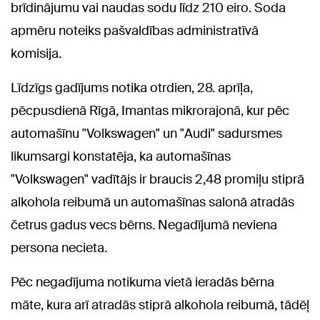
brīdinājumu vai naudas sodu līdz 210 eiro. Soda
apmēru noteiks pašvaldības administratīvā
komisija.
Līdzīgs gadījums notika otrdien, 28. aprīļa,
pēcpusdienā Rīgā, Imantas mikrorajonā, kur pēc
automašīnu "Volkswagen" un "Audi" sadursmes
likumsargi konstatēja, ka automašīnas
"Volkswagen" vadītājs ir braucis 2,48 promiļu stiprā
alkohola reibumā un automašīnas salonā atradās
četrus gadus vecs bērns. Negadījumā neviena
persona necieta.
Pēc negadījuma notikuma vietā ieradās bērna
māte, kura arī atradās stiprā alkohola reibumā, tādēļ