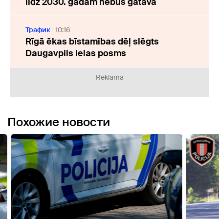
līdz 2030. gadam nebūs gatava
Трафик
10:16
Rīgā ēkas bīstamības dēļ slēgts
Daugavpils ielas posms
Reklāma
Похожие новости