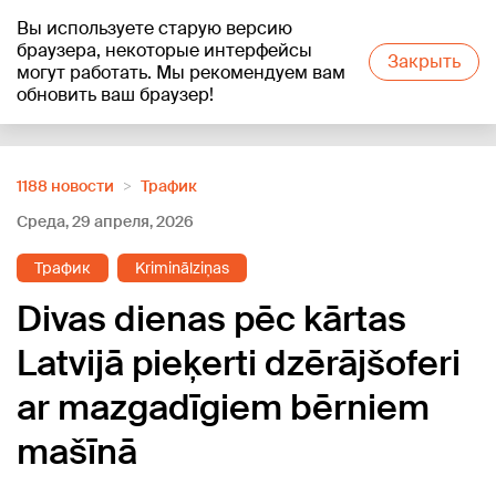
Вы используете старую версию
+21
°C
браузера, некоторые интерфейсы
Закрыть
могут работать. Мы рекомендуем вам
обновить ваш браузер!
Reklāma
1188 новости
Трафик
Среда, 29 апреля, 2026
Трафик
Kriminālziņas
Divas dienas pēc kārtas
Latvijā pieķerti dzērājšoferi
ar mazgadīgiem bērniem
mašīnā