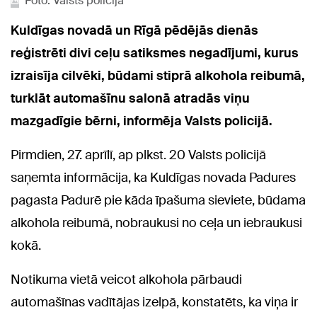
Foto: Valsts policija
Kuldīgas novadā un Rīgā pēdējās dienās
reģistrēti divi ceļu satiksmes negadījumi, kurus
izraisīja cilvēki, būdami stiprā alkohola reibumā,
turklāt automašīnu salonā atradās viņu
mazgadīgie bērni, informēja Valsts policijā.
Pirmdien, 27. aprīlī, ap plkst. 20 Valsts policijā
saņemta informācija, ka Kuldīgas novada Padures
pagasta Padurē pie kāda īpašuma sieviete, būdama
alkohola reibumā, nobraukusi no ceļa un iebraukusi
kokā.
Notikuma vietā veicot alkohola pārbaudi
automašīnas vadītājas izelpā, konstatēts, ka viņa ir