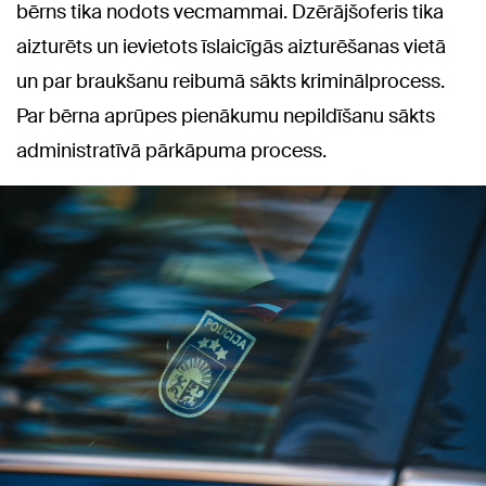
bērns tika nodots vecmammai. Dzērājšoferis tika
aizturēts un ievietots īslaicīgās aizturēšanas vietā
un par braukšanu reibumā sākts kriminālprocess.
Par bērna aprūpes pienākumu nepildīšanu sākts
administratīvā pārkāpuma process.