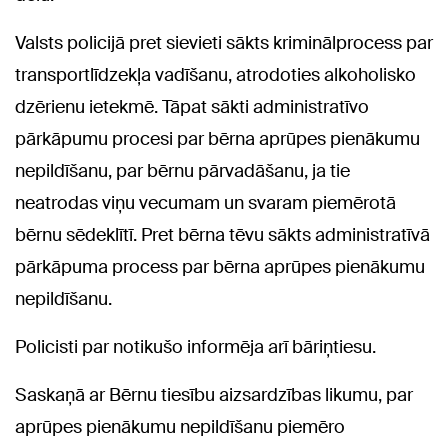
Valsts policijā pret sievieti sākts kriminālprocess par
transportlīdzekļa vadīšanu, atrodoties alkoholisko
dzērienu ietekmē. Tāpat sākti administratīvo
pārkāpumu procesi par bērna aprūpes pienākumu
nepildīšanu, par bērnu pārvadāšanu, ja tie
neatrodas viņu vecumam un svaram piemērotā
bērnu sēdeklītī. Pret bērna tēvu sākts administratīvā
pārkāpuma process par bērna aprūpes pienākumu
nepildīšanu.
Policisti par notikušo informēja arī bāriņtiesu.
Saskaņā ar Bērnu tiesību aizsardzības likumu, par
aprūpes pienākumu nepildīšanu piemēro