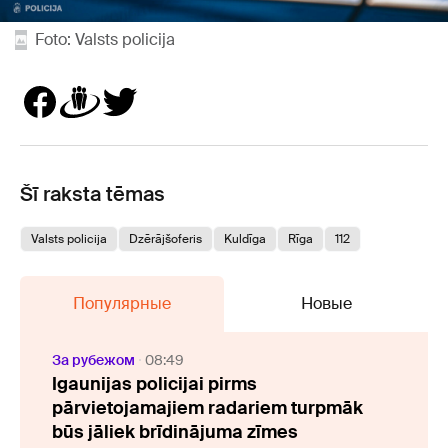
Foto: Valsts policija
Šī raksta tēmas
Valsts policija
Dzērājšoferis
Kuldīga
Rīga
112
Популярные
Новые
За рубежом
08:49
Igaunijas policijai pirms
pārvietojamajiem radariem turpmāk
būs jāliek brīdinājuma zīmes