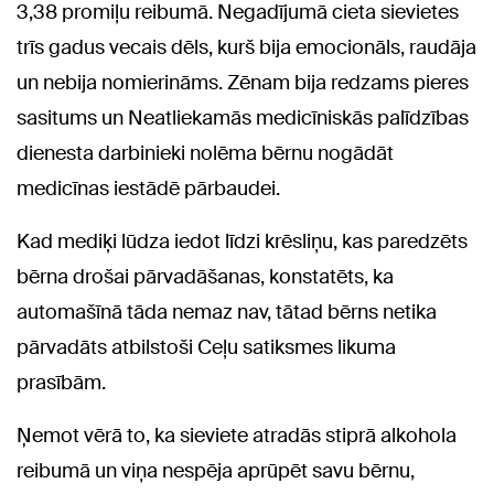
3,38 promiļu reibumā. Negadījumā cieta sievietes
trīs gadus vecais dēls, kurš bija emocionāls, raudāja
un nebija nomierināms. Zēnam bija redzams pieres
sasitums un Neatliekamās medicīniskās palīdzības
dienesta darbinieki nolēma bērnu nogādāt
medicīnas iestādē pārbaudei.
Kad mediķi lūdza iedot līdzi krēsliņu, kas paredzēts
bērna drošai pārvadāšanas, konstatēts, ka
automašīnā tāda nemaz nav, tātad bērns netika
pārvadāts atbilstoši Ceļu satiksmes likuma
prasībām.
Ņemot vērā to, ka sieviete atradās stiprā alkohola
reibumā un viņa nespēja aprūpēt savu bērnu,