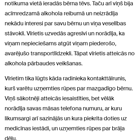
notikuma vietā ieradās bērna tēvs. Taču arī viņš bija
acīmredzamā alkohola reibumā un neizrādīja
nekādu interesi par savu bērnu un viņa veselības
stāvokli. Vīrietis uzvedās agresīvi un norādīja, ka
viņam nepieciešams atgūt viņam piederošo,
avarējušo transportlīdzekli. Tāpat vīrietis atteicās no
alkohola pārbaudes veikšanas.
Vīrietim tika lūgts kāda radinieka kontakttālrunis,
kurš varētu uzņemties rūpes par mazgadīgo bērnu.
Viņš sākotnēji atteicās iesaistīties, bet vēlāk
norādīja savas māsas telefona numuru, ar kuru
likumsargi arī sazinājās un kura piekrita doties uz
medicīnas iestādi, un uzņemties rūpes par brāļa
dēlu.