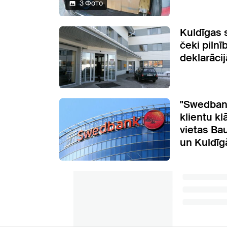
3 Фото
Kuldīgas 
čeki piln
deklarāci
"Swedbank
klientu k
vietas Ba
un Kuldīg