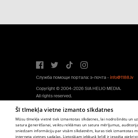
Служба помощи портала: э-почта -
info@1188.lv
Copyright © 2004-2026 SIA HELIO MEDIA.
All rights reserved.
Šī tīmekļa vietne izmanto sīkdatnes
Mūsu tīmekļa vietnē tiek izmantotas sīkdatnes, lai nodrošinātu un u
satura ģenerēšanai, veiktu reklāmas un satura mērījumus, auditorij
sniedzam informāciju par visām sīkdatnēm, kuras tiek izmantotas mū
interneta vietnes sadaļas. Lietotājam jebkurā brīdī ir iespēja piekrist