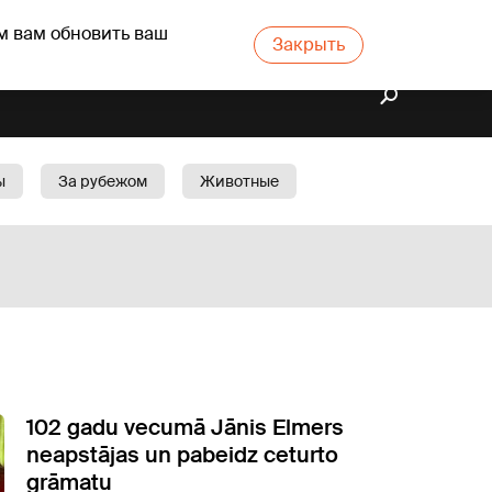
м вам обновить ваш
Закрыть
ы
За рубежом
Животные
rts
Бизнес
Cад
102 gadu vecumā Jānis Elmers
neapstājas un pabeidz ceturto
grāmatu