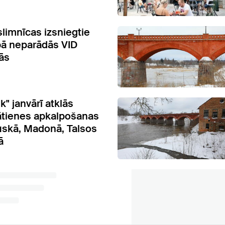
slimnīcas izsniegtie
ībā neparādās VID
jās
" janvārī atklās
lātienes apkalpošanas
uskā, Madonā, Talsos
ā