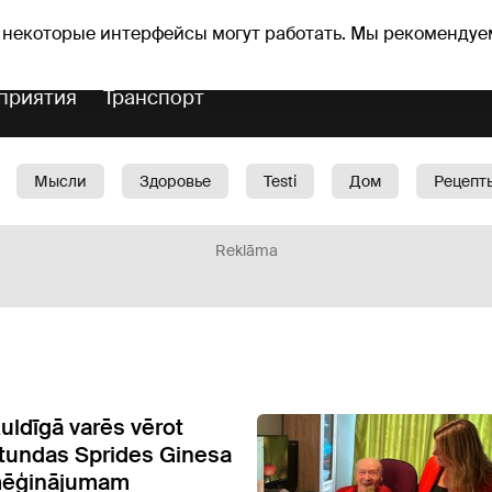
Прогноз погоды
Гороскопы
avs
 некоторые интерфейсы могут работать. Мы рекомендуе
приятия
Транспорт
Мысли
Здоровье
Testi
Дом
Рецепт
Красота
Дети
Машина
1188 play
Spo
Reklāma
uldīgā varēs vērot
tundas Sprides Ginesa
mēģinājumam