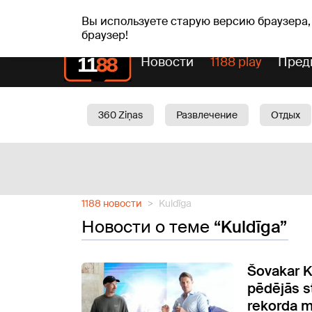
пт, 07.08.2026.
+16
°C
Mudīte, Vladislava, Vladisl
Вы используете старую версию браузера,
браузер!
Новости
1188 play
Пред
360 Ziņas
Развлечение
Отдых
Oбщество
Актуально
Трафик
1188 новости
Kuldīga
Новости о теме
“Kuldīga”
Šovakar K
pēdējās s
rekorda 