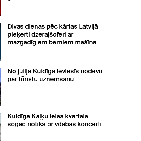
Divas dienas pēc kārtas Latvijā
pieķerti dzērājšoferi ar
mazgadīgiem bērniem mašīnā
No jūlija Kuldīgā ieviesīs nodevu
par tūristu uzņemšanu
Kuldīgā Kaļķu ielas kvartālā
šogad notiks brīvdabas koncerti