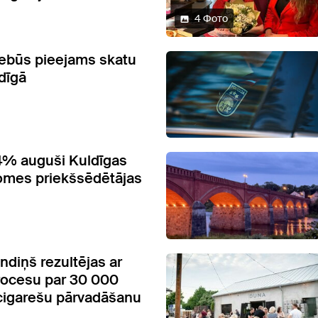
4 Фото
nebūs pieejams skatu
dīgā
4% auguši Kuldīgas
omes priekšsēdētājas
ndiņš rezultējas ar
rocesu par 30 000
cigarešu pārvadāšanu