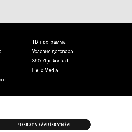
TВ-программа
а,
Условия договора
360 Ziņu kontakti
Helio Media
еты
PIEKRIST VISĀM SĪKDATNĒM