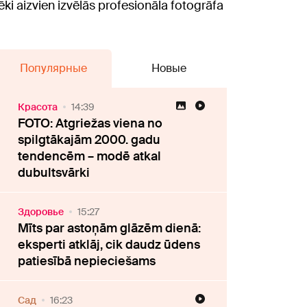
ēki aizvien izvēlās profesionāla fotogrāfa
Популярные
Новые
Красота
14:39
FOTO: Atgriežas viena no
spilgtākajām 2000. gadu
tendencēm – modē atkal
dubultsvārki
Здоровье
15:27
Mīts par astoņām glāzēm dienā:
eksperti atklāj, cik daudz ūdens
patiesībā nepieciešams
Cад
16:23