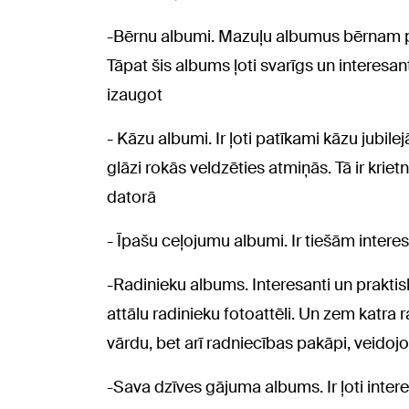
-Bērnu albumi. Mazuļu albumus bērnam pie
Tāpat šis albums ļoti svarīgs un interesa
izaugot
- Kāzu albumi. Ir ļoti patīkami kāzu jubi
glāzi rokās veldzēties atmiņās. Tā ir krie
datorā
- Īpašu ceļojumu albumi. Ir tiešām inter
-Radinieku albums. Interesanti un praktisk
attālu radinieku fotoattēli. Un zem katra ra
vārdu, bet arī radniecības pakāpi, veidoj
-Sava dzīves gājuma albums. Ir ļoti inter