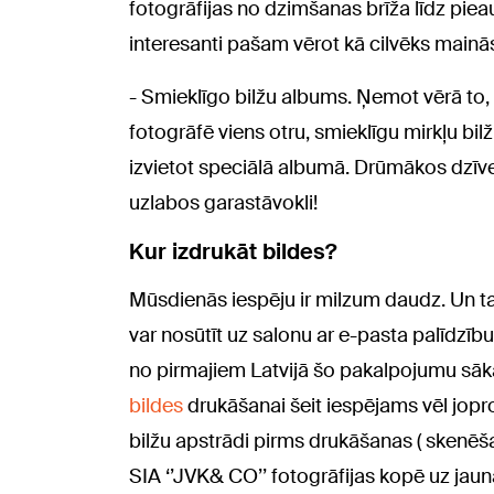
fotogrāfijas no dzimšanas brīža līdz pieau
interesanti pašam vērot kā cilvēks mainās
- Smieklīgo bilžu albums. Ņemot vērā to, 
fotogrāfē viens otru, smieklīgu mirkļu bilžu
izvietot speciālā albumā. Drūmākos dzīv
uzlabos garastāvokli!
Kur izdrukāt bildes?
Mūsdienās iespēju ir milzum daudz. Un tas
var nosūtīt uz salonu ar e-pasta palīdzīb
no pirmajiem Latvijā šo pakalpojumu sāk
bildes
drukāšanai šeit iespējams vēl jopr
bilžu apstrādi pirms drukāšanas ( skenēš
SIA ‘’JVK& CO’’ fotogrāfijas kopē uz jau