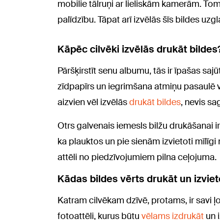
mobilie tālruņi ar lieliskām kamerām. Tomē
palīdzību. Tāpat arī izvēlās šīs bildes uzg
Kāpēc cilvēki izvēlās drukāt bildes
Pāršķirstīt senu albumu, tās ir īpašas sa
zīdpapīrs un iegrimšana atmiņu pasaulē var
aizvien vēl izvēlās
drukāt bildes
, nevis sa
Otrs galvenais iemesls bilžu drukāšanai i
ka plauktos un pie sienām izvietoti mīlīg
attēli no piedzīvojumiem pilna ceļojuma.
Kādas bildes vērts drukāt un izvie
Katram cilvēkam dzīvē, protams, ir savi ļot
fotoattēli, kurus būtu
vēlams izdrukāt
un i