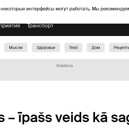
Прогноз погоды
Гороскопы
 некоторые интерфейсы могут работать. Мы рекомендуе
приятия
Транспорт
Мысли
Здоровье
Testi
Дом
Рецепт
Красота
Дети
Машина
1188 play
Spo
Reklāma
s – īpašs veids kā sa