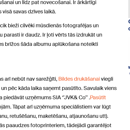
šanai un līdz pat novecošanai. Ir ārkārtīgi
 visā savas dzīves laikā.
cik bieži cilvēki mūsdienās fotografējas un
 parasti ir daudz. Ir ļoti vērts tās izdrukāt un
es brīžos šāda albumu aplūkošana noteikti
 arī nebūt nav sarežģīti,
Bildes drukāšanai
viegli
u un pēc kāda laika saņemt pasūtīto. Savulaik viens
a piedāvāt uzņēmums SIA ‘’JVK& Co’’ .
Pasūtīt
ojām. Tāpat arī uzņēmuma speciālistiem var lūgt
anu, retušēšanu, maketēšanu, atjaunošanu utt).
nās paaudzes fotoprinteriem, tādejādi garantējot