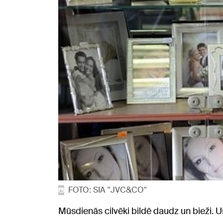
FOTO: SIA ''JVC&CO''
Mūsdienās cilvēki bildē daudz un bieži. Un