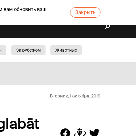
м вам обновить ваш
Закрыть
ы
За рубежом
Животные
rts
Бизнес
Cад
Вторник, 1 октября, 2019
glabāt