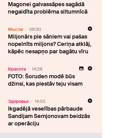
Magonei galvassāpes sagādā
negaidīta problēma siltumnīcā
Мысли
08:30
Miljonārs pie sāniem vai pašas
nopelnīts miljons? Ceriņa atklāj,
kāpēc nesapņo par bagātu vīru
Красота
14:28
FOTO: Šoruden modē būs
džinsi, kas piestāv teju visam
Здоровье
14:55
Ikgadējā veselības pārbaude
Sandijam Semjonovam beidzās
ar operāciju