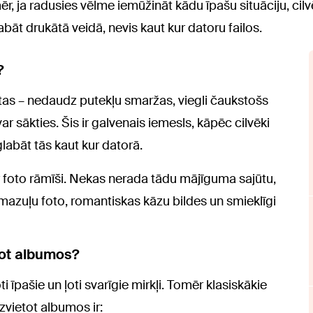
r, ja radusies vēlme iemūžināt kādu īpašu situāciju, cilv
labāt drukātā veidā, nevis kaut kur datoru failos.
?
jūtas – nedaudz putekļu smaržas, viegli čaukstošs
 sākties. Šis ir galvenais iemesls, kāpēc cilvēki
glabāt tās kaut kur datorā.
r foto rāmīši. Nekas nerada tādu mājīguma sajūtu,
i mazuļu foto, romantiskas kāzu bildes un smieklīgi
tot albumos?
i īpašie un ļoti svarīgie mirkļi. Tomēr klasiskākie
zvietot albumos ir: