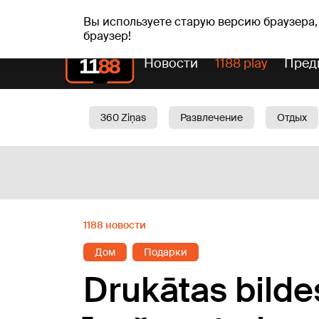
пт, 07.08.2026.
+21
°C
Alfrēds, Fredis, Madars
Вы используете старую версию браузера,
браузер!
Новости
1188 play
Пред
360 Ziņas
Развлечение
Отдых
Oбщество
Актуально
Трафик
1188 новости
Дом
Подарки
Drukātas bilde