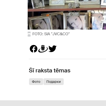
FOTO: SIA ''JVC&CO''
Šī raksta tēmas
Фото
Подарки