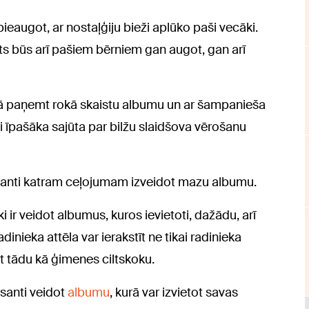
augot, ar nostaļģiju bieži aplūko paši vecāki.
nts būs arī pašiem bērniem gan augot, gan arī
lejā paņemt rokā skaistu albumu un ar šampanieša
tni īpašāka sajūta par bilžu slaidšova vērošanu
esanti katram ceļojumam izveidot mazu albumu.
i ir veidot albumus, kuros ievietoti, dažādu, arī
dinieka attēla var ierakstīt ne tikai radinieka
ot tādu kā ģimenes ciltskoku.
esanti veidot
albumu
, kurā var izvietot savas