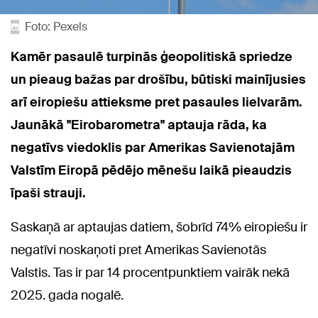
Foto: Pexels
Kamēr pasaulē turpinās ģeopolitiskā spriedze
un pieaug bažas par drošību, būtiski mainījusies
arī eiropiešu attieksme pret pasaules lielvarām.
Jaunākā "Eirobarometra" aptauja rāda, ka
negatīvs viedoklis par Amerikas Savienotajām
Valstīm Eiropā pēdējo mēnešu laikā pieaudzis
īpaši strauji.
Saskaņā ar aptaujas datiem, šobrīd 74% eiropiešu ir
negatīvi noskaņoti pret Amerikas Savienotās
Valstis. Tas ir par 14 procentpunktiem vairāk nekā
2025. gada nogalē.