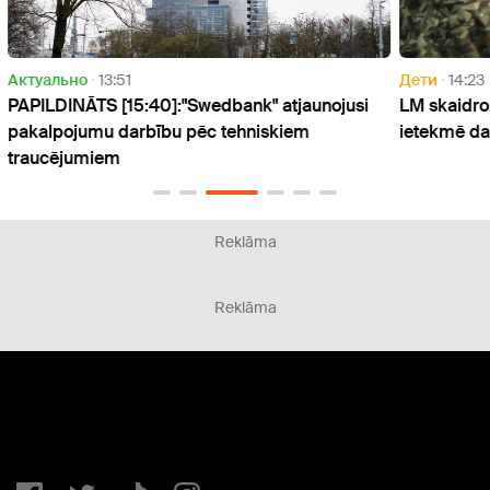
Дети
14:23
Актуа
usi
LM skaidro, kā valsts aizsardzības dienests
VDD: 
ietekmē daudzbērnu ģimeņu atbalstu
infra
Reklāma
Reklāma