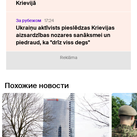
Krievijā
За рубежом
17:24
Ukraiņu aktīvists pieslēdzas Krievijas
aizsardzības nozares sanāksmei un
piedraud, ka "drīz viss degs"
Reklāma
Похожие новости