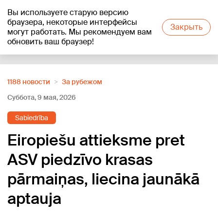
Вы используете старую версию
+19
°C
браузера, некоторые интерфейсы
Закрыть
могут работать. Мы рекомендуем вам
обновить ваш браузер!
Reklāma
1188 новости
За рубежом
Суббота, 9 мая, 2026
Sabiedrība
Eiropiešu attieksme pret
ASV piedzīvo krasas
pārmaiņas, liecina jaunākā
aptauja