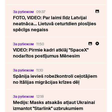
За рубежом
09:37
FOTO, VIDEO: Par laimi līdz Latvijai
neatnāca… Lietuvā ceturtdien plosījies
spēcīgs negaiss
За рубежом
11:50
VIDEO: Pirmie kadri atklāj "SpaceX"
nodarītos postījumus Mēnesim
За рубежом
11:10
Spānija ievieš robežkontroli ceļotājiem
no Itālijas migrācijas krīzes dēļ
За рубежом
12:18
Medijs: Masks atsakās atļaut Ukrainai
izmantot "Starlink" uzbrukumiem