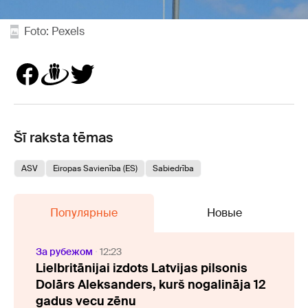
Foto: Pexels
Šī raksta tēmas
ASV
Eiropas Savienība (ES)
Sabiedrība
Популярные
Новые
За рубежом
12:23
Lielbritānijai izdots Latvijas pilsonis
Dolārs Aleksanders, kurš nogalināja 12
gadus vecu zēnu