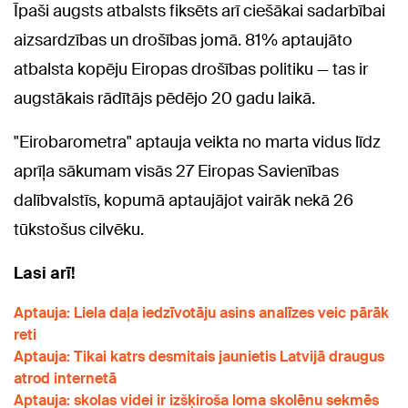
Īpaši augsts atbalsts fiksēts arī ciešākai sadarbībai
aizsardzības un drošības jomā. 81% aptaujāto
atbalsta kopēju Eiropas drošības politiku — tas ir
augstākais rādītājs pēdējo 20 gadu laikā.
"Eirobarometra" aptauja veikta no marta vidus līdz
aprīļa sākumam visās 27 Eiropas Savienības
dalībvalstīs, kopumā aptaujājot vairāk nekā 26
tūkstošus cilvēku.
Lasi arī!
Aptauja: Liela daļa iedzīvotāju asins analīzes veic pārāk
reti
Aptauja: Tikai katrs desmitais jaunietis Latvijā draugus
atrod internetā
Aptauja: skolas videi ir izšķiroša loma skolēnu sekmēs