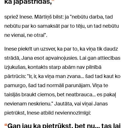
kā jāpastrīdas,
spriež Inese. Mārtiņš bilst: ja "nebūtu darba, tad
nebūtu par ko samaksāt par to tēju, un tad nebūtu
ne vienai, ne otrai".
Inese piekrīt un uzsver, ka par to, ka viņa tik daudz
strādā, Jana esot apvainojusies. Lai gan attiecības
izjukušas, kontakts starp abām nav pilnībā
pārtrūcis: "Ir, ir, ka viņa man zvana... šad tad kaut ko
pamurgo, šad tad normāli parunājam. Viņa te
taisījās braukt ciemos, bet neatbrauca... es pakaļ
nevienam neskrienu." Jautāta, vai viņai Janas
pietrūkst, Inese atbild neviennozīmīgi:
Gan jau ka pietrūkst, bet nu… tas lai