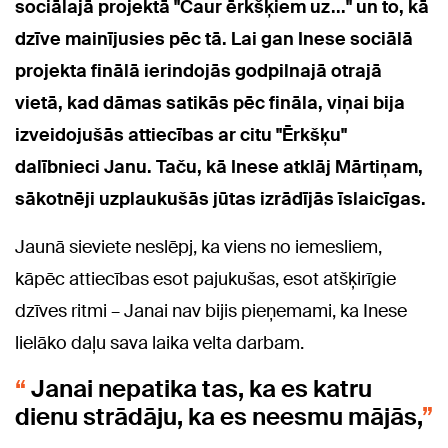
sociālajā projektā "Caur ērkšķiem uz..." un to, kā
dzīve mainījusies pēc tā. Lai gan Inese sociālā
projekta finālā ierindojās godpilnajā otrajā
vietā, kad dāmas satikās pēc fināla, viņai bija
izveidojušās attiecības ar citu "Ērkšķu"
dalībnieci Janu. Taču, kā Inese atklāj Mārtiņam,
sākotnēji uzplaukušās jūtas izrādījās īslaicīgas.
Jaunā sieviete neslēpj, ka viens no iemesliem,
kāpēc attiecības esot pajukušas, esot atšķirīgie
dzīves ritmi – Janai nav bijis pieņemami, ka Inese
lielāko daļu sava laika velta darbam.
Janai nepatika tas, ka es katru
dienu strādāju, ka es neesmu mājās,