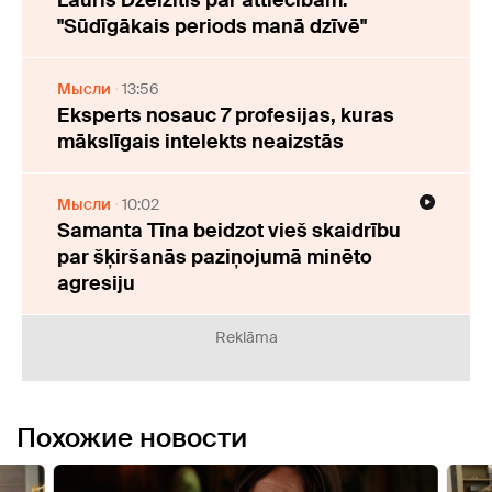
Lauris Dzelzītis par attiecībām:
"Sūdīgākais periods manā dzīvē"
Мысли
13:56
Eksperts nosauc 7 profesijas, kuras
mākslīgais intelekts neaizstās
Мысли
10:02
Samanta Tīna beidzot vieš skaidrību
par šķiršanās paziņojumā minēto
agresiju
Reklāma
Похожие новости