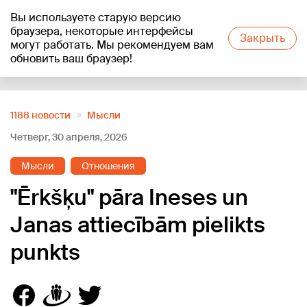
Вы используете старую версию
+21
°C
браузера, некоторые интерфейсы
Закрыть
могут работать. Мы рекомендуем вам
обновить ваш браузер!
Reklāma
1188 новости
Мысли
Четверг, 30 апреля, 2026
Мысли
Отношения
"Ērkšķu" pāra Ineses un
Janas attiecībām pielikts
punkts