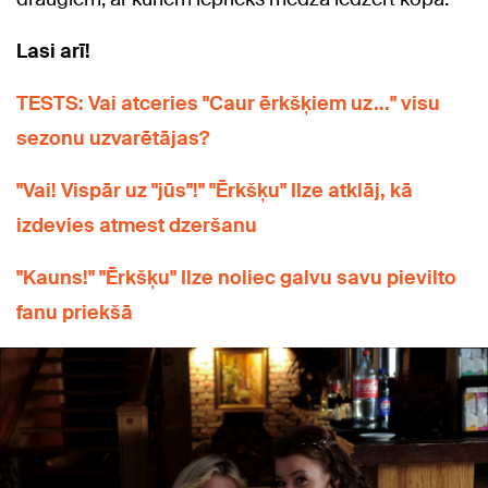
Lasi arī!
TESTS: Vai atceries "Caur ērkšķiem uz..." visu
sezonu uzvarētājas?
"Vai! Vispār uz "jūs"!" "Ērkšķu" Ilze atklāj, kā
izdevies atmest dzeršanu
"Kauns!" "Ērkšķu" Ilze noliec galvu savu pievilto
fanu priekšā