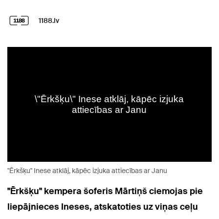
1188.lv
"Ērkšķu" Inese atklāj, kāpēc izjuka attiecības ar Janu
"Ērkšķu" kempera šoferis Mārtiņš ciemojas pie
liepājnieces Ineses, atskatoties uz viņas ceļu