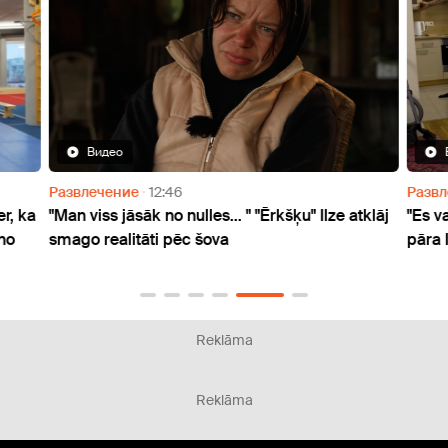
Видео
Виде
Развлечение
12:46
Развлече
ka
"Man viss jāsāk no nulles... " "Ērkšķu" Ilze atklāj
"Es vairs
smago realitāti pēc šova
pāra laul
Reklāma
Reklāma