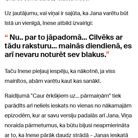
Uz jautājumu, vai viņai ir sajūta, ka Jana varētu būt
īstā un vienīgā, Inese atbild izvairīgi:
Nu.. par to jāpadomā... Cilvēks ar
tādu raksturu… mainās diendienā, es
arī nevaru noturēt sev blakus.
Taču Inese pieļauj iespēju, ka nākotnē, ja viss
mainītos, abām varētu kaut kas sanākt.
Raidījumā "Caur ērkšķiem uz... pārmaiņām" tiek
parādīts arī neliels ieskats no vienas no nākamajām
epizodēm, kur ar savu versiju padalās arī Jana. Viņa
noraida pārmetumus, ka būtu bijusi neapmierināta
ar to, ka Inese pārāk daudz strādā – Janas ieskatā