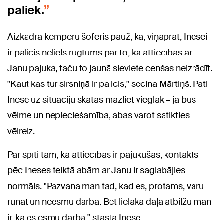
paliek.
Aizkadrā kemperu šoferis pauž, ka, viņaprāt, Inesei
ir palicis neliels rūgtums par to, ka attiecības ar
Janu pajuka, taču to jaunā sieviete cenšas neizrādīt.
"Kaut kas tur sirsniņā ir palicis," secina Mārtiņš. Pati
Inese uz situāciju skatās mazliet vieglāk – ja būs
vēlme un nepieciešamība, abas varot satikties
vēlreiz.
Par spīti tam, ka attiecības ir pajukušas, kontakts
pēc Ineses teiktā abām ar Janu ir saglabājies
normāls. "Pazvana man tad, kad es, protams, varu
runāt un neesmu darbā. Bet lielākā daļa atbilžu man
ir, ka es esmu darbā," stāsta Inese.