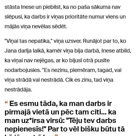
stāsta Inese un piebilst, ka no paša sākuma nav
slēpusi, ka darbs ir viņas prioritāte numur viens un
mājās viņa nevēlas sēdēt.
"Viņai tas nepatika," viņa uzsver. Runājot par to, ko
Jana darīja laikā, kamēr viņa bija darbā, Inese atbild,
ka viņai nav nejēgas, ar ko bijusī otrā pusīte
nodarbojusies. "Es nezinu, piemēram, tagad, vai
viņa strādā vai nestrādā. Cik es zinu, tad viņa
nestrādāja.
Es esmu tāda, ka man darbs ir
pirmajā vietā un pēc tam citi... ka
man uz*irsa virsū: "Tēju tev darbs
nepienesīs!" Par to vēl bišku būtu tā