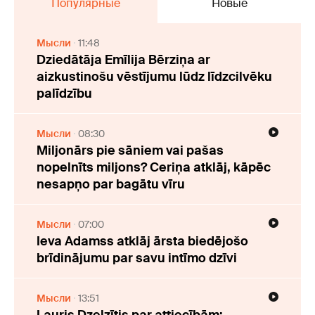
Популярные
Новые
Мысли
11:48
Dziedātāja Emīlija Bērziņa ar
aizkustinošu vēstījumu lūdz līdzcilvēku
palīdzību
Мысли
08:30
Miljonārs pie sāniem vai pašas
nopelnīts miljons? Ceriņa atklāj, kāpēc
nesapņo par bagātu vīru
Мысли
07:00
Ieva Adamss atklāj ārsta biedējošo
brīdinājumu par savu intīmo dzīvi
Мысли
13:51