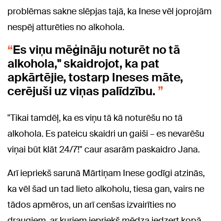
problēmas sakne slēpjas tajā, ka Inese vēl joprojām
nespēj atturēties no alkohola.
Es viņu mēģināju noturēt no tā
alkohola," skaidrojot, ka pat
apkārtējie, tostarp Ineses māte,
cerējuši uz viņas palīdzību.
"Tikai tamdēļ, ka es viņu tā kā noturēšu no tā
alkohola. Es pateicu skaidri un gaiši – es nevarēšu
viņai būt klāt 24/7!" caur asarām paskaidro Jana.
Arī iepriekš sarunā Mārtiņam Inese godīgi atzinās,
ka vēl šad un tad lieto alkoholu, tiesa gan, vairs ne
tādos apmēros, un arī cenšas izvairīties no
draugiem, ar kuriem iepriekš mēdza iedzert kopā.