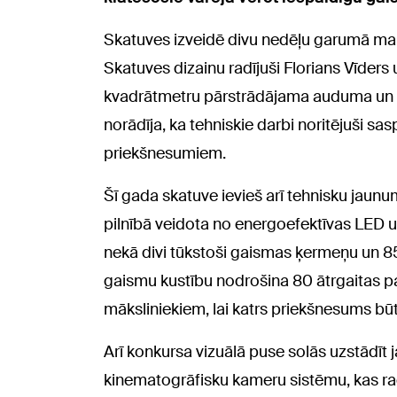
Skatuves izveidē divu nedēļu garumā maiņ
Skatuves dizainu radījuši Florians Vīder
kvadrātmetru pārstrādājama auduma un s
norādīja, ka tehniskie darbi noritējuši sas
priekšnesumiem.
Šī gada skatuve ievieš arī tehnisku jaun
pilnībā veidota no energoefektīvas LED u
nekā divi tūkstoši gaismas ķermeņu un 8
gaismu kustību nodrošina 80 ātrgaitas pa
māksliniekiem, lai katrs priekšnesums būt
Arī konkursa vizuālā puse solās uzstādīt 
kinematogrāfisku kameru sistēmu, kas radī