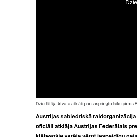
Dziedātāja Atvara atklāti par saspringto laiku pirms E
Austrijas sabiedriskā raidorganizācija
oficiāli atklāja Austrijas Federālais 
klātesošie varēja vērot iespaidīgu ga