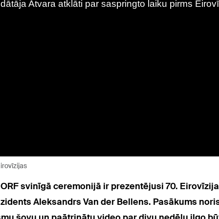
irovīzijas
 ORF svinīgā ceremonijā ir prezentējusi 70. Eirovīzi
prezidents Aleksandrs Van der Bellens. Pasākums noris
ismu šovu un paātrinātu video par divu nedēļu ilgo b