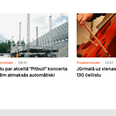
лечение
08:41
Развлечение
13:47
u par atceltā "Pitbull" koncerta
Jūrmalā uz vienas
tēm atmaksās automātiski
130 čellistu