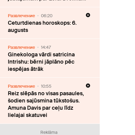
Развлечение
06:20
Ceturtdienas horoskops: 6.
augusts
Развлечение
14:47
Ginekologa vārdi satricina
Intrishu: bērni jāplāno pēc
iespējas ātrāk
Развлечение
10:55
Reiz slēpās no visas pasaules,
šodien sajūsmina tūkstošus.
Amuna Davis par ceļu līdz
lielajai skatuvei
Reklāma