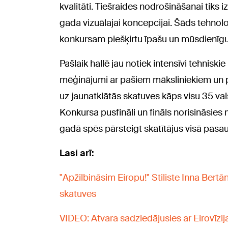
kvalitāti. Tiešraides nodrošināšanai tiks
gada vizuālajai koncepcijai. Šāds tehnoloģ
konkursam piešķirtu īpašu un mūsdienīg
Pašlaik hallē jau notiek intensīvi tehniski
mēģinājumi ar pašiem māksliniekiem un p
uz jaunatklātās skatuves kāps visu 35 vals
Konkursa pusfināli un fināls norisināsies 
gadā spēs pārsteigt skatītājus visā pasau
Lasi arī:
"Apžilbināsim Eiropu!" Stiliste Inna Bertā
skatuves
VIDEO: Atvara sadziedājusies ar Eirovīzi