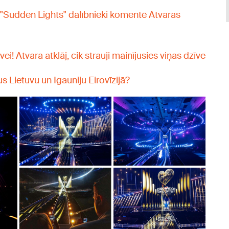
"Sudden Lights" dalībnieki komentē Atvaras
ei! Atvara atklāj, cik strauji mainījusies viņas dzīve
 Lietuvu un Igauniju Eirovīzijā?