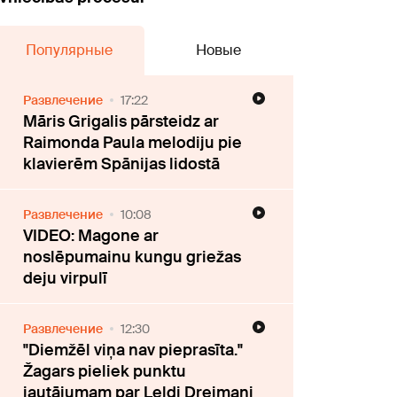
Популярные
Новые
Развлечение
17:22
Māris Grigalis pārsteidz ar
Raimonda Paula melodiju pie
klavierēm Spānijas lidostā
Развлечение
10:08
VIDEO: Magone ar
noslēpumainu kungu griežas
deju virpulī
Развлечение
12:30
"Diemžēl viņa nav pieprasīta."
Žagars pieliek punktu
jautājumam par Leldi Dreimani