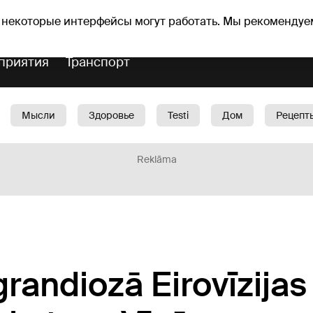
Прогноз погоды
Гороскопы
 некоторые интерфейсы могут работать. Мы рекомендуе
приятия
Транспорт
Мысли
Здоровье
Testi
Дом
Рецепт
Красота
Дети
Машина
1188 play
Spo
Reklāma
randiozā Eirovīzijas