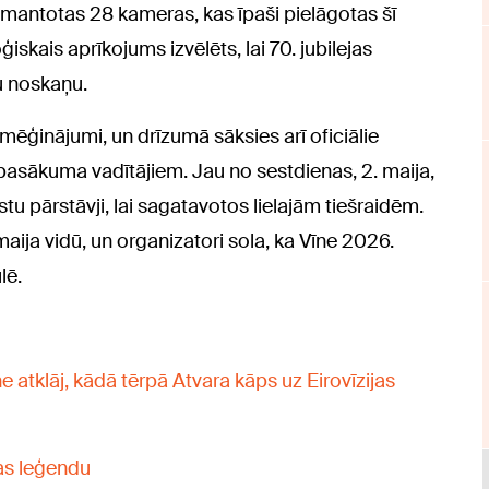
 izmantotas 28 kameras, kas īpaši pielāgotas šī
iskais aprīkojums izvēlēts, lai 70. jubilejas
u noskaņu.
e mēģinājumi, un drīzumā sāksies arī oficiālie
asākuma vadītājiem. Jau no sestdienas, 2. maija,
tu pārstāvji, lai sagatavotos lielajām tiešraidēm.
maija vidū, un organizatori sola, ka Vīne 2026.
lē.
ne atklāj, kādā tērpā Atvara kāps uz Eirovīzijas
jas leģendu