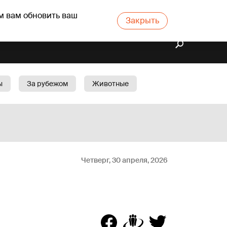
м вам обновить ваш
Закрыть
ы
За рубежом
Животные
rts
Бизнес
Cад
Четверг, 30 апреля, 2026