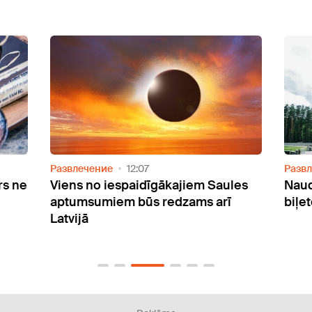
Развлечение
12:07
Разв
rs ne
Viens no iespaidīgākajiem Saules
Naud
aptumsumiem būs redzams arī
biļe
Latvijā