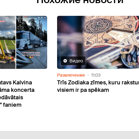
Видео
Развлечение
11:03
tavs Kalvina
Trīs Zodiaka zīmes, kuru rakstu
nāma koncerta
visiem ir pa spēkam
dāvātais
l" faniem