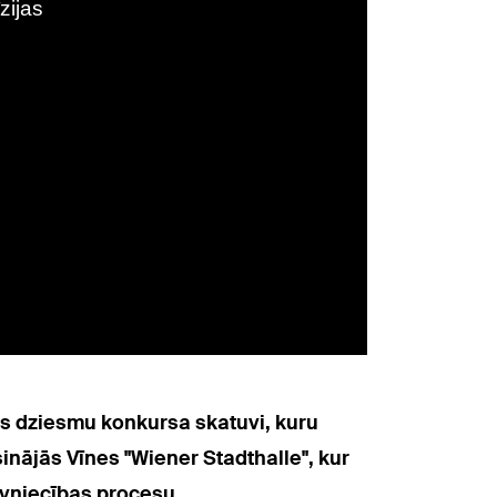
jas dziesmu konkursa skatuvi, kuru
inājās Vīnes "Wiener Stadthalle", kur
ūvniecības procesu.