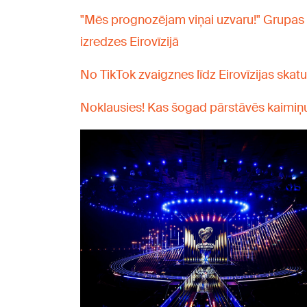
"Mēs prognozējam viņai uzvaru!" Grupas 
izredzes Eirovīzijā
No TikTok zvaigznes līdz Eirovīzijas skatuv
Noklausies! Kas šogad pārstāvēs kaimiņus