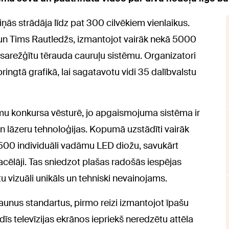
ās strādāja līdz pat 300 cilvēkiem vienlaikus.
s un Tims Rautledžs, izmantojot vairāk nekā 5000
arežģītu tērauda cauruļu sistēmu. Organizatori
pringtā grafikā, lai sagatavotu vidi 35 dalībvalstu
umu konkursa vēsturē, jo apgaismojuma sistēma ir
n lāzeru tehnoloģijas. Kopumā uzstādīti vairāk
500 individuāli vadāmu LED diožu, savukārt
cēlāji. Tas sniedzot plašas radošās iespējas
u vizuāli unikāls un tehniski nevainojams.
jaunus standartus, pirmo reizi izmantojot īpašu
s televīzijas ekrānos iepriekš neredzētu attēla