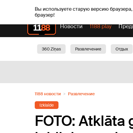
пт, 07.08.2026.
+18
°C
Alfrēds, Fredis, Madars
Вы используете старую версию браузера,
браузер!
Новости
1188 play
Пред
360 Ziņas
Развлечение
Отдых
Oбщество
Актуально
Трафик
1188 новости
Развлечение
Izklaide
FOTO: Atklāta g