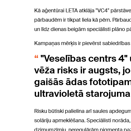
Kā aģentūrai LETA atklāja "VC4" pārstāv
pārbaudēm ir tikpat liela kā pērn. Pārbaud
un līdz dienas beigām speciālisti plāno 
Kampaņas mērķis ir pievērst sabiedrības
"Veselības centrs 4" 
vēža risks ir augsts, j
gaišās ādas fototipam, 
ultravioletā starojuma
Risku būtiski palielina arī saules apdegu
solāriju apmeklēšana. Speciālisti norāda, 
dzimumzīmju, neregulārām pigmenta pa