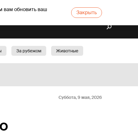
м вам обновить ваш
Закрыть
ы
За рубежом
Животные
rts
Бизнес
Cад
Суббота, 9 мая, 2026
to