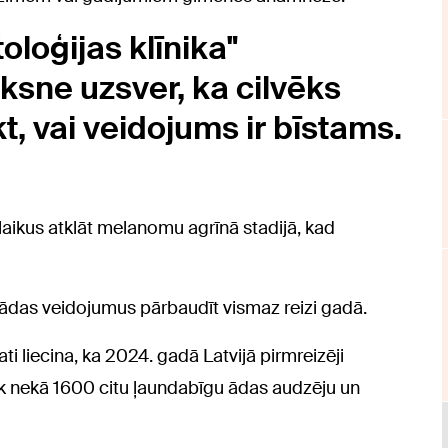
oloģijas klīnika"
ksne uzsver, ka cilvēks
t, vai veidojums ir bīstams.
laikus atklāt melanomu agrīnā stadijā, kad
 ādas veidojumus pārbaudīt vismaz reizi gadā.
ti liecina, ka 2024. gadā Latvijā pirmreizēji
āk nekā 1600 citu ļaundabīgu ādas audzēju un