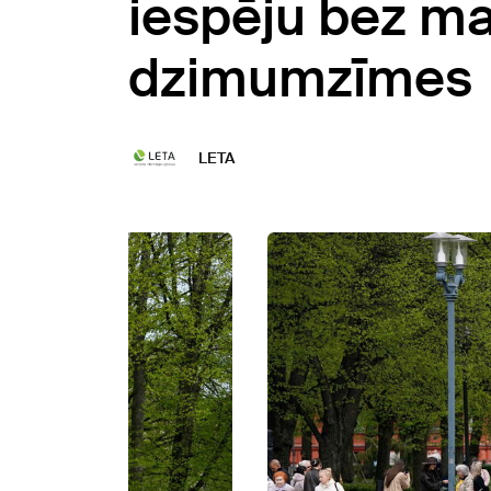
iespēju bez m
dzimumzīmes
LETA