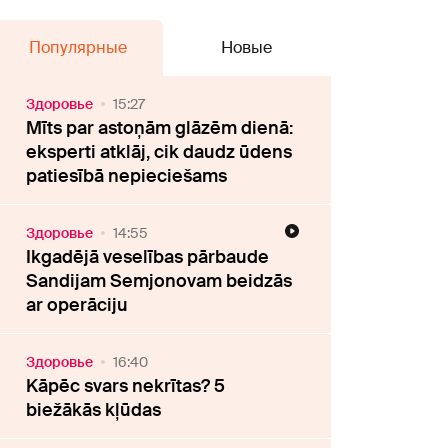
Популярные
Новые
Здоровье
15:27
Mīts par astoņām glāzēm dienā:
eksperti atklāj, cik daudz ūdens
patiesībā nepieciešams
Здоровье
14:55
Ikgadējā veselības pārbaude
Sandijam Semjonovam beidzās
ar operāciju
Здоровье
16:40
Kāpēc svars nekrītas? 5
biežākās kļūdas