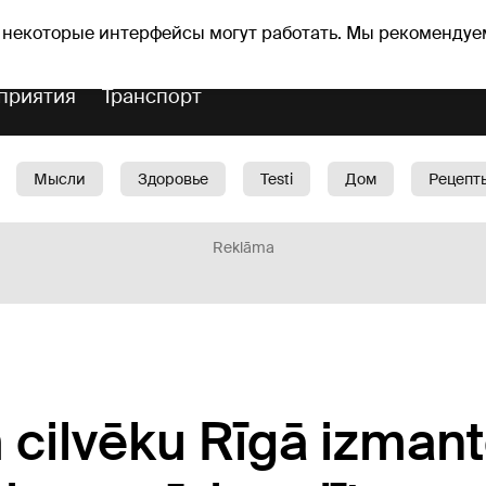
Прогноз погоды
Гороскопы
 некоторые интерфейсы могут работать. Мы рекомендуе
приятия
Транспорт
Мысли
Здоровье
Testi
Дом
Рецепт
Красота
Дети
Машина
1188 play
Spo
Reklāma
 cilvēku Rīgā izman