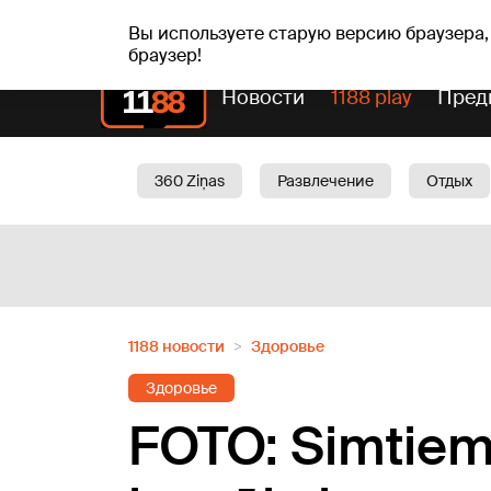
пт, 07.08.2026.
+19
°C
Alfrēds, Fredis, Madars
Вы используете старую версию браузера,
браузер!
Новости
1188 play
Пред
360 Ziņas
Развлечение
Отдых
Oбщество
Актуально
Трафик
1188 новости
Здоровье
Здоровье
FOTO: Simtiem