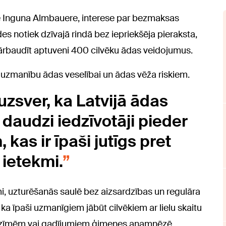
e Inguna Almbauere, interese par bezmaksas
es notiek dzīvajā rindā bez iepriekšēja pieraksta,
pārbaudīt aptuveni 400 cilvēku ādas veidojumus.
 uzmanību ādas veselībai un ādas vēža riskiem.
uzsver, ka Latvijā ādas
o daudzi iedzīvotāji pieder
kas ir īpaši jutīgs pret
 ietekmi.
mi, uzturēšanās saulē bez aizsardzības un regulāra
ka īpaši uzmanīgiem jābūt cilvēkiem ar lielu skaitu
zīmēm vai gadījumiem ģimenes anamnēzē.