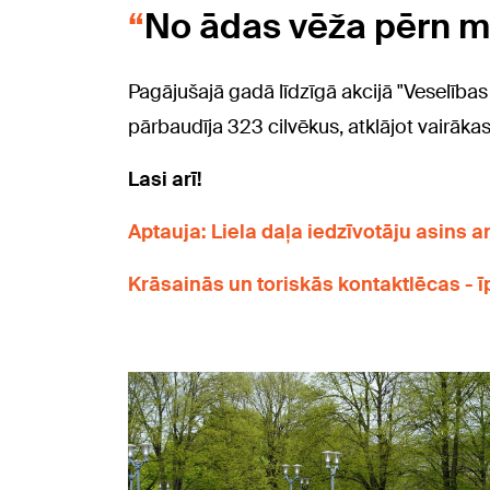
No ādas vēža pērn mir
Pagājušajā gadā līdzīgā akcijā "Veselības
pārbaudīja 323 cilvēkus, atklājot vairā
Lasi arī!
Aptauja: Liela daļa iedzīvotāju asins a
Krāsainās un toriskās kontaktlēcas - ī