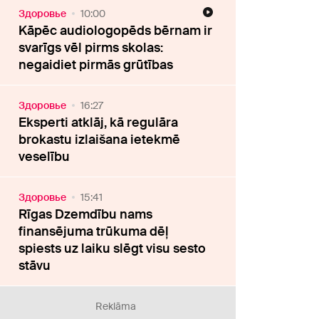
Здоровье
10:00
Kāpēc audiologopēds bērnam ir
svarīgs vēl pirms skolas:
negaidiet pirmās grūtības
Здоровье
16:27
Eksperti atklāj, kā regulāra
brokastu izlaišana ietekmē
veselību
Здоровье
15:41
Rīgas Dzemdību nams
finansējuma trūkuma dēļ
spiests uz laiku slēgt visu sesto
stāvu
Reklāma