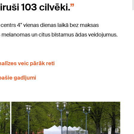
uši 103 cilvēki.
 centrs 4" vienas dienas laikā bez maksas
kas melanomas un citus bīstamus ādas veidojumus.
nalīzes veic pārāk reti
pašie gadījumi