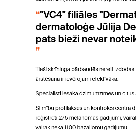
"VC4" filiāles "Dermat
dermatoloģe Jūlija De
pats bieži nevar noteik
Tieši skrīninga pārbaudēs nereti izdodas 
ārstēšana ir ievērojami efektīvāka.
Speciālisti iesaka dzimumzīmes un citus
Slimību profilakses un kontroles centra da
reģistrēti 275 melanomas gadījumi, vair
vairāk nekā 1100 bazaliomu gadījumu.