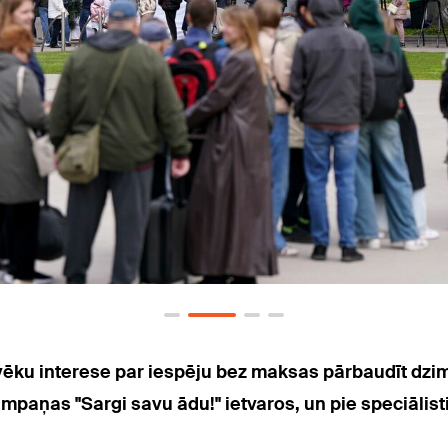
lvēku interese par iespēju bez maksas pārbaudīt dz
ampaņas "Sargi savu ādu!" ietvaros, un pie speciāli