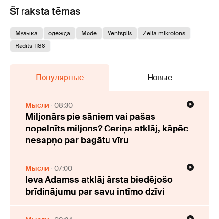
Šī raksta tēmas
Музыка
одежда
Mode
Ventspils
Zelta mikrofons
Radīts 1188
Популярные
Новые
Мысли
08:30
Miljonārs pie sāniem vai pašas
nopelnīts miljons? Ceriņa atklāj, kāpēc
nesapņo par bagātu vīru
Мысли
07:00
Ieva Adamss atklāj ārsta biedējošo
brīdinājumu par savu intīmo dzīvi