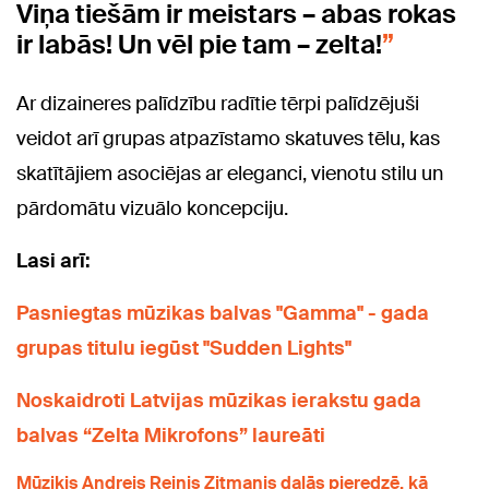
Viņa tiešām ir meistars – abas rokas
ir labās! Un vēl pie tam – zelta!
Ar dizaineres palīdzību radītie tērpi palīdzējuši
veidot arī grupas atpazīstamo skatuves tēlu, kas
skatītājiem asociējas ar eleganci, vienotu stilu un
pārdomātu vizuālo koncepciju.
Lasi arī:
Pasniegtas mūzikas balvas "Gamma" - gada
grupas titulu iegūst "Sudden Lights"
Noskaidroti Latvijas mūzikas ierakstu gada
balvas “Zelta Mikrofons” laureāti
Mūziķis Andrejs Reinis Zitmanis dalās pieredzē, kā