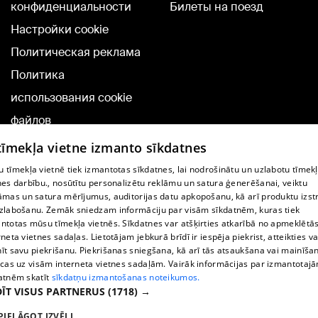
конфиденциальности
Билеты на поезд
Настройки cookie
Политическая реклама
Политика
использования cookie
файлов
Добавление
 tīmekļa vietne izmanto sīkdatnes
комментариев
 tīmekļa vietnē tiek izmantotas sīkdatnes, lai nodrošinātu un uzlabotu tīmek
nes darbību., nosūtītu personalizētu reklāmu un satura ģenerēšanai, veiktu
āmas un satura mērījumus, auditorijas datu apkopošanu, kā arī produktu izst
TВ-программа
zlabošanu. Zemāk sniedzam informāciju par visām sīkdatnēm, kuras tiek
Условия договора
ntotas mūsu tīmekļa vietnēs. Sīkdatnes var atšķirties atkarībā no apmeklētā
rneta vietnes sadaļas. Lietotājam jebkurā brīdī ir iespēja piekrist, atteikties va
360 Ziņu kontakti
īt savu piekrišanu. Piekrišanas sniegšana, kā arī tās atsaukšana vai mainīša
ecas uz visām interneta vietnes sadaļām. Vairāk informācijas par izmantotaj
Helio Media
atnēm skatīt
sīkdatņu izmantošanas noteikumos.
ĪT VISUS PARTNERUS
(1718) →
Служба помощи портала: э-почта -
info@1188.lv
PIELĀGOT IZVĒLI