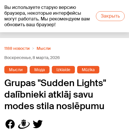
Вы используете старую версию
+20
°C
браузера, некоторые интерфейсы
Закрыть
могут работать. Мы рекомендуем вам
обновить ваш браузер!
Reklāma
1188 новости
Мысли
Воскресенье, 8 марта, 2026
Мысли
Мода
Izklaide
Mūzika
Grupas "Sudden Lights"
dalībnieki atklāj savu
modes stila noslēpumu