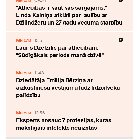
Мысли
09:34
"Attiecības ir kaut kas sargājams."
Linda Kalniņa atklāti par laulību ar
Džilindžeru un 27 gadu vecuma starpību
Мысли
13:51
Lauris Dzelzītis par attiecībām:
"Sūdīgākais periods manā dzīvē"
Мысли
11:48
Dziedātāja Emīlija Bērziņa ar
aizkustinošu vēstījumu lūdz līdzcilvēku
palīdzību
Мысли
13:56
Eksperts nosauc 7 profesijas, kuras
mākslīgais intelekts neaizstās