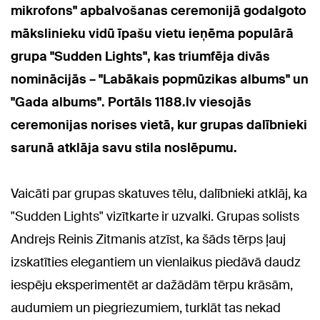
mikrofons" apbalvošanas ceremonijā godalgoto
mākslinieku vidū īpašu vietu ieņēma populārā
grupa "Sudden Lights", kas triumfēja divās
nominācijās – "Labākais popmūzikas albums" un
"Gada albums". Portāls 1188.lv viesojās
ceremonijas norises vietā, kur grupas dalībnieki
sarunā atklāja savu stila noslēpumu.
Vaicāti par grupas skatuves tēlu, dalībnieki atklāj, ka
"Sudden Lights" vizītkarte ir
uzvalki. Grupas solists
Andrejs Reinis Zitmanis atzīst, ka šāds tērps ļauj
izskatīties elegantiem un vienlaikus piedāvā daudz
iespēju eksperimentēt ar dažādām tērpu krāsām,
audumiem un piegriezumiem, turklāt tas nekad