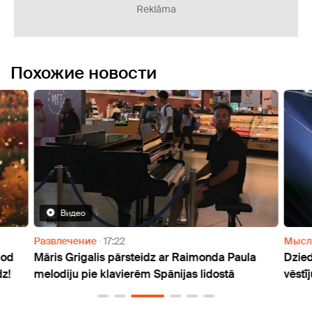
Reklāma
Похожие новости
Видео
Развлечение
17:22
Мысл
dod
Māris Grigalis pārsteidz ar Raimonda Paula
Dzied
dz!
melodiju pie klavierēm Spānijas lidostā
vēstī