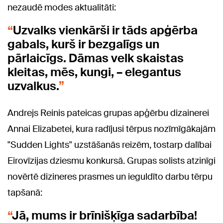
nezaudē modes aktualitāti:
Uzvalks vienkārši ir tāds apģērba
gabals, kurš ir bezgalīgs un
pārlaicīgs. Dāmas velk skaistas
kleitas, mēs, kungi, – elegantus
uzvalkus.
Andrejs Reinis pateicas grupas apģērbu dizainerei
Annai Elizabetei, kura radījusi tērpus nozīmīgākajām
"Sudden Lights" uzstāšanās reizēm, tostarp dalībai
Eirovīzijas dziesmu konkursā. Grupas solists atzinīgi
novērtē dizineres prasmes un ieguldīto darbu tērpu
tapšanā:
Jā, mums ir brīnišķīga sadarbība!