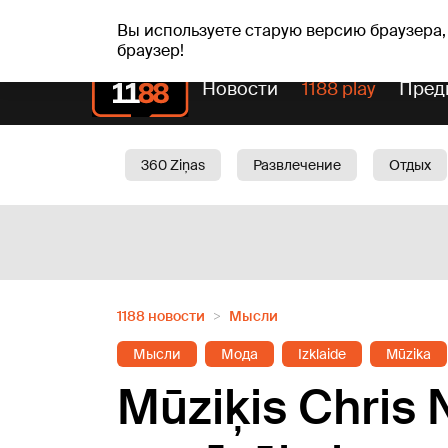
Прогн
чт, 06.08.2026.
+24
°C
Aisma, Askolds
Вы используете старую версию браузера,
браузер!
Новости
1188 play
Пред
360 Ziņas
Развлечение
Отдых
Oбщество
Актуально
Трафик
1188 новости
Мысли
Мысли
Мода
Izklaide
Mūzika
Mūziķis Chris N