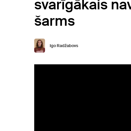
svarīgākais na
šarms
Igo Radžabovs