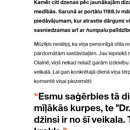
Kamēr citi dzenas pēc jaunākajām diza
medībās. Sarunā ar portālu 1188.lv māk
piedāvājumam, kur atrastie dārgumi vē
sasniedzamas arī ar
humpalu
palīdzību
Mūziķis neslēpj, ka viņa personīgā stila
pārdomātām sastāvdaļām. Jau iepriekš māk
Olainē, viņš nekad nelaiž garām izdevību 
veikalā. Lai gan konkrētajā dienā viņa tē
komentē visai piezemēti:
Esmu saģērbies tā d
mīļākās kurpes, te "Dr
džinsi ir no šī veikala.