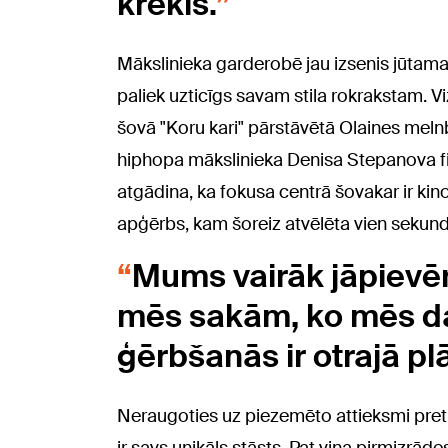
krekls.
Mākslinieka garderobē jau izsenis jūtama 
paliek uzticīgs savam stila rokrakstam. Vi
šovā "Koru kari" pārstāvētā Olaines melnb
hiphopa mākslinieka Denisa Stepanova fi
atgādina, ka fokusa centrā šovakar ir ki
apģērbs, kam šoreiz atvēlēta vien sekun
Mums vairāk jāpievēr
mēs sakām, ko mēs da
ģērbšanās ir otrajā pl
Neraugoties uz piezemēto attieksmi pret 