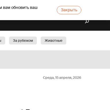
м вам обновить ваш
Закрыть
ы
За рубежом
Животные
rts
Бизнес
Cад
Среда, 15 апреля, 2026