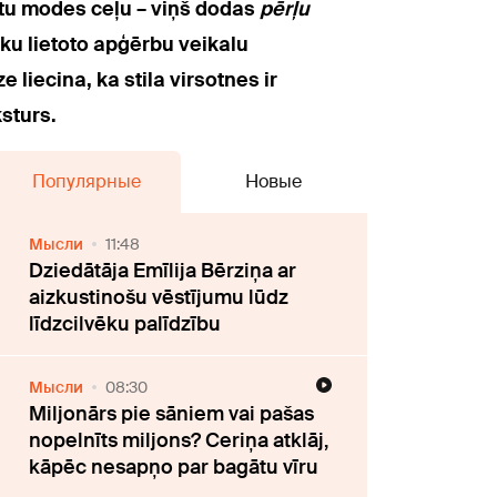
itu modes ceļu – viņš dodas
pērļu
ku lietoto apģērbu veikalu
e liecina, ka
stila virsotnes ir
ksturs
.
Популярные
Новые
Мысли
11:48
Dziedātāja Emīlija Bērziņa ar
aizkustinošu vēstījumu lūdz
līdzcilvēku palīdzību
Мысли
08:30
Miljonārs pie sāniem vai pašas
nopelnīts miljons? Ceriņa atklāj,
kāpēc nesapņo par bagātu vīru