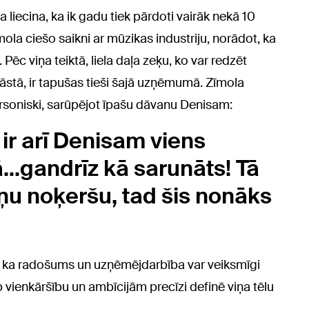
iecina, ka ik gadu tiek pārdoti vairāk nekā 10
ola ciešo saikni ar mūzikas industriju, norādot, ka
Pēc viņa teiktā, liela daļa zeķu, ko var redzēt
āstā, ir tapušas tieši šajā uzņēmumā. Zīmola
ersoniski, sarūpējot īpašu dāvanu Denisam:
ir arī Denisam viens
..gandrīz kā sarunāts! Tā
viņu noķeršu, tad šis nonāks
a, ka radošums un uzņēmējdarbība var veiksmīgi
p vienkāršību un ambīcijām precīzi definē viņa tēlu