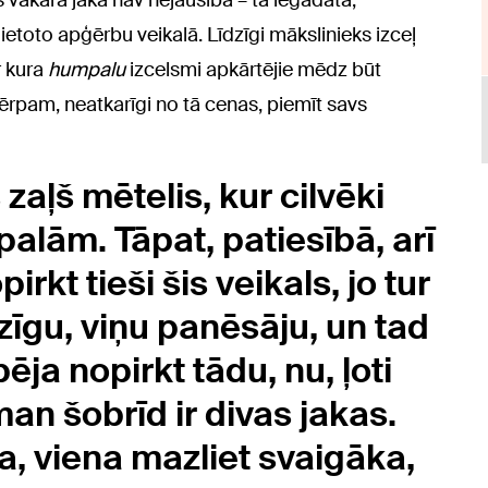
es vakara jaka nav nejaušība – tā iegādāta,
etoto apģērbu veikalā. Līdzīgi mākslinieks izceļ
r kura
humpalu
izcelsmi apkārtējie mēdz būt
 tērpam, neatkarīgi no tā cenas, piemīt savs
 zaļš mētelis, kur cilvēki
palām. Tāpat, patiesībā, arī
rkt tieši šis veikals, jo tur
dzīgu, viņu panēsāju, un tad
spēja nopirkt tādu, nu, ļoti
man šobrīd ir divas jakas.
, viena mazliet svaigāka,