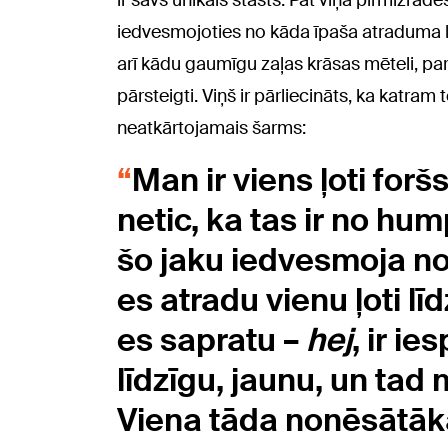
ir savs unikāls stāsts. Pat viņa pirmizrād
iedvesmojoties no kāda īpaša atraduma li
arī kādu gaumīgu zaļas krāsas mēteli, pa
pārsteigti. Viņš ir pārliecināts, ka katram
neatkārtojamais šarms:
Man ir viens ļoti foršs
netic, ka tas ir no hum
šo jaku iedvesmoja nopi
es atradu vienu ļoti lī
es sapratu –
hej
, ir ie
līdzīgu, jaunu, un tad 
Viena tāda nonēsātāka