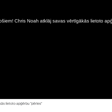
kās lietoto apģērbu "pērles"