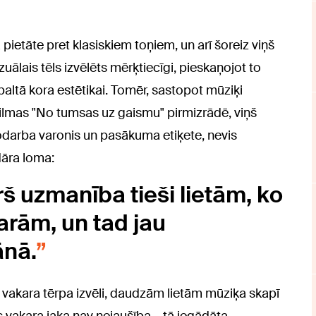
pietāte pret klasiskiem toņiem, un arī šoreiz viņš
zuālais tēls izvēlēts mērķtiecīgi, pieskaņojot to
altā kora estētikai. Tomēr, sastopot mūziķi
lmas "No tumsas uz gaismu" pirmizrādē, viņš
nodarba varonis un pasākuma etiķete, nevis
dāra loma:
š uzmanība tieši lietām, ko
rām, un tad jau
ānā.
vakara tērpa izvēli, daudzām lietām mūziķa skapī