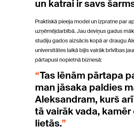
un katrai ir savs šarms
Praktiskā pieeja modei un izpratne par a
uzņēmējdarbībā. Jau deviņus gadus māksli
studiju gados aizsācis kopā ar draugu Al
universitātes laikā bijis vairāk brīvības 
pārtapusi nopietnā biznesā:
Tas lēnām pārtapa pa
man jāsaka paldies 
Aleksandram, kurš ar
tā vairāk vada, kamēr
lietās.