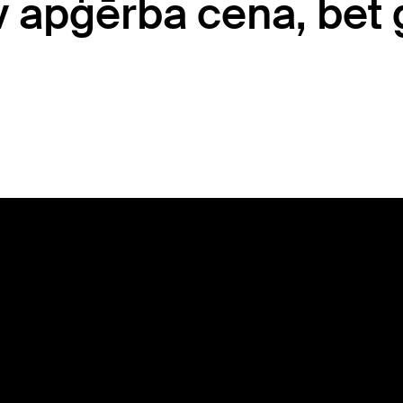
v apģērba cena, bet 