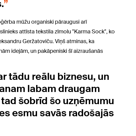
.
pģērba mūžu organiski pāraugusi arī
nieks attīsta tekstila zīmolu "Karma Sock", ko
eksandru Geržatoviču. Viņš atminas, ka
jaunām idejām, un pakāpeniski šī aizraušanās
r tādu reālu biznesu, un
manam labam draugam
ī tad šobrīd šo uzņēmumu
 es esmu savās radošajās