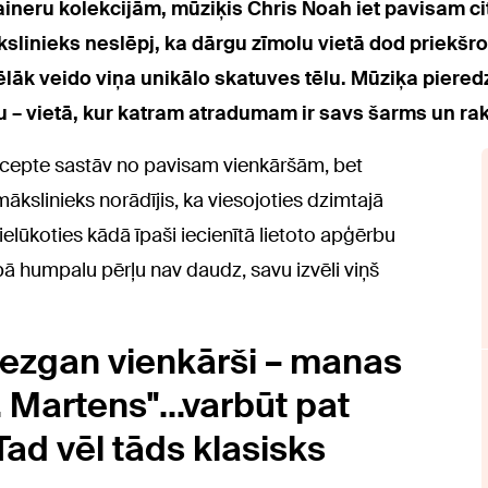
ineru kolekcijām, mūziķis Chris Noah iet pavisam c
slinieks neslēpj, ka dārgu zīmolu vietā dod priekšro
lāk veido viņa unikālo skatuves tēlu. Mūziķa pieredz
 – vietā, kur
katram atradumam ir savs šarms un ra
 recepte sastāv no pavisam vienkāršām, bet
slinieks norādījis, ka viesojoties dzimtajā
ielūkoties kādā īpaši iecienītā lietoto apģērbu
rpā humpalu pērļu nav daudz, savu izvēli viņš
iezgan vienkārši – manas
. Martens"...varbūt pat
 Tad vēl tāds klasisks