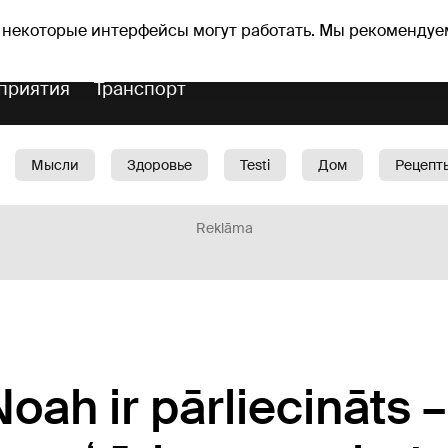
оз погоды
Гороскопы
 некоторые интерфейсы могут работать. Мы рекомендуе
приятия
Транспорт
Мысли
Здоровье
Testi
Дом
Рецепт
Красота
Дети
Машина
1188 play
Spo
Reklāma
oah ir pārliecināts –