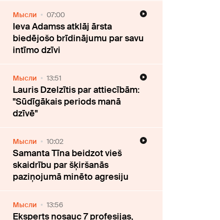
Мысли
07:00
Ieva Adamss atklāj ārsta
biedējošo brīdinājumu par savu
intīmo dzīvi
Мысли
13:51
Lauris Dzelzītis par attiecībām:
"Sūdīgākais periods manā
dzīvē"
Мысли
10:02
Samanta Tīna beidzot vieš
skaidrību par šķiršanās
paziņojumā minēto agresiju
Мысли
13:56
Eksperts nosauc 7 profesijas,