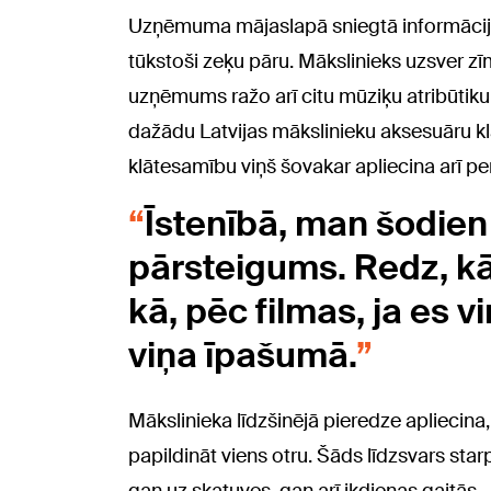
Uzņēmuma mājaslapā sniegtā informācija l
tūkstoši zeķu pāru. Mākslinieks uzsver zīm
uzņēmums ražo arī citu mūziķu atribūtiku. 
dažādu Latvijas mākslinieku aksesuāru kl
klātesamību viņš šovakar apliecina arī p
Īstenībā, man šodien 
pārsteigums. Redz, kā.
kā, pēc filmas, ja es 
viņa īpašumā.
Mākslinieka līdzšinējā pieredze apliecin
papildināt viens otru. Šāds līdzsvars star