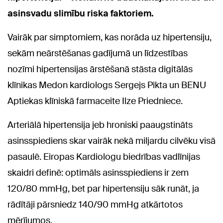
asinsvadu slimību riska faktoriem.
Vairāk par simptomiem, kas norāda uz hipertensiju,
sekām neārstēšanas gadījumā un līdzestības
nozīmi hipertensijas ārstēšanā stāsta digitālās
klīnikas Medon kardiologs Sergejs Pikta un BENU
Aptiekas klīniskā farmaceite Ilze Priedniece.
Arteriālā hipertensija jeb hroniski paaugstināts
asinsspiediens skar vairāk nekā miljardu cilvēku visā
pasaulē. Eiropas Kardiologu biedrības vadlīnijas
skaidri definē: optimāls asinsspiediens ir zem
120/80 mmHg, bet par hipertensiju sāk runāt, ja
rādītāji pārsniedz 140/90 mmHg atkārtotos
mērījumos.