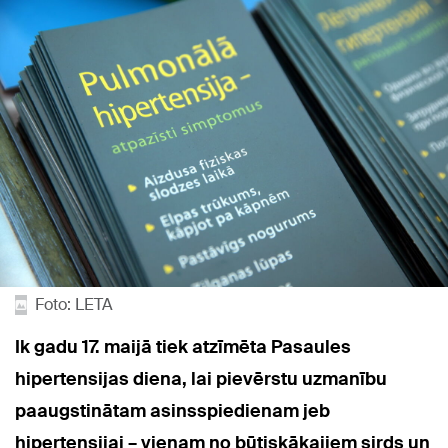
Foto: LETA
Ik gadu 17. maijā tiek atzīmēta Pasaules
hipertensijas diena, lai pievērstu uzmanību
paaugstinātam asinsspiedienam jeb
hipertensijai – vienam no būtiskākajiem sirds un