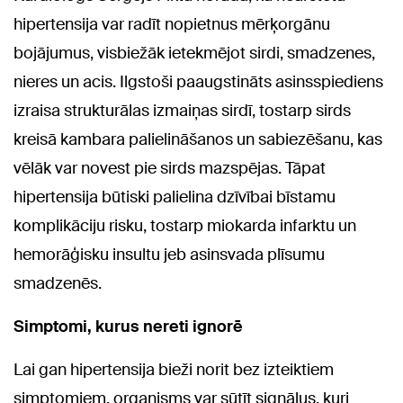
hipertensija var radīt nopietnus mērķorgānu
bojājumus, visbiežāk ietekmējot sirdi, smadzenes,
nieres un acis. Ilgstoši paaugstināts asinsspiediens
izraisa strukturālas izmaiņas sirdī, tostarp sirds
kreisā kambara palielināšanos un sabiezēšanu, kas
vēlāk var novest pie sirds mazspējas. Tāpat
hipertensija būtiski palielina dzīvībai bīstamu
komplikāciju risku, tostarp miokarda infarktu un
hemorāģisku insultu jeb asinsvada plīsumu
smadzenēs.
Simptomi, kurus nereti ignorē
Lai gan hipertensija bieži norit bez izteiktiem
simptomiem, organisms var sūtīt signālus, kuri