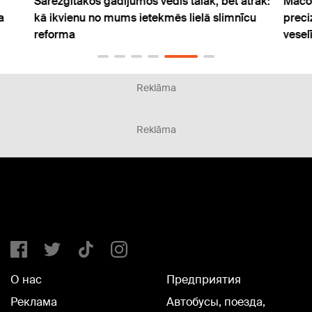
Sarežģītākos gadījumos vedīs tālāk, bet ātrāk:
Mācot
a
kā ikvienu no mums ietekmēs lielā slimnīcu
preci
reforma
vese
Reklāma
Reklāma
О нас
Предприятия
Реклама
Автобусы, поезда,