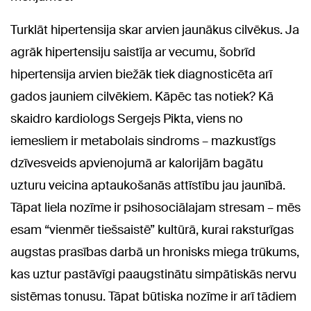
Turklāt hipertensija skar arvien jaunākus cilvēkus. Ja
agrāk hipertensiju saistīja ar vecumu, šobrīd
hipertensija arvien biežāk tiek diagnosticēta arī
gados jauniem cilvēkiem. Kāpēc tas notiek? Kā
skaidro kardiologs Sergejs Pikta, viens no
iemesliem ir metabolais sindroms – mazkustīgs
dzīvesveids apvienojumā ar kalorijām bagātu
uzturu veicina aptaukošanās attīstību jau jaunībā.
Tāpat liela nozīme ir psihosociālajam stresam – mēs
esam “vienmēr tiešsaistē” kultūrā, kurai raksturīgas
augstas prasības darbā un hronisks miega trūkums,
kas uztur pastāvīgi paaugstinātu simpātiskās nervu
sistēmas tonusu. Tāpat būtiska nozīme ir arī tādiem