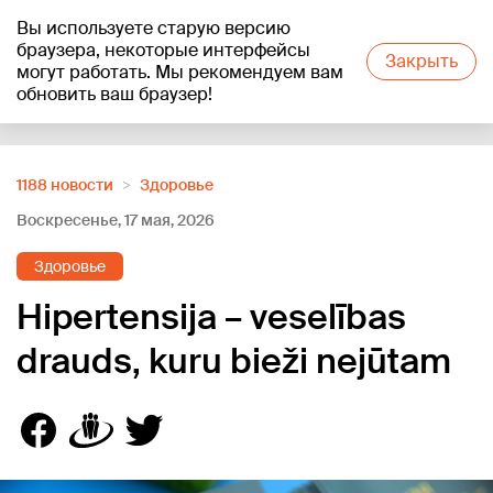
Вы используете старую версию
+24
°C
браузера, некоторые интерфейсы
Закрыть
могут работать. Мы рекомендуем вам
обновить ваш браузер!
Reklāma
1188 новости
Здоровье
Воскресенье, 17 мая, 2026
Здоровье
Hipertensija – veselības
drauds, kuru bieži nejūtam