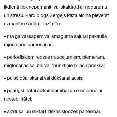
ikdienā tiek nepamanīti vai skaidroti ar nogurumu
un stresu. Kardiologs Sergejs Pikta aicina pievērst
uzmanību šādām pazīmēm:
• rīta galvassāpēm vai smaguma sajūtai pakauša
rajonā pēc pamošanās;
• periodiskiem redzes traucējumiem, piemēram,
miglošanās sajūtai vai “punktiņiem” acu priekšā;
• pulsējošai skaņai vai dūkšanai ausīs;
• paaugstinātai aizkaitināmībai un emocionālai
nestabilitātei;
• aizdusai un sliktai fiziskās slodzes panesībai.