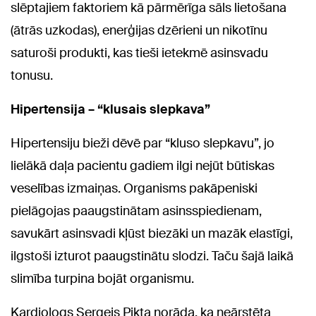
slēptajiem faktoriem kā pārmērīga sāls lietošana
(ātrās uzkodas), enerģijas dzērieni un nikotīnu
saturoši produkti, kas tieši ietekmē asinsvadu
tonusu.
Hipertensija – “klusais slepkava”
Hipertensiju bieži dēvē par “kluso slepkavu”, jo
lielākā daļa pacientu gadiem ilgi nejūt būtiskas
veselības izmaiņas. Organisms pakāpeniski
pielāgojas paaugstinātam asinsspiedienam,
savukārt asinsvadi kļūst biezāki un mazāk elastīgi,
ilgstoši izturot paaugstinātu slodzi. Taču šajā laikā
slimība turpina bojāt organismu.
Kardiologs Sergejs Pikta norāda, ka neārstēta