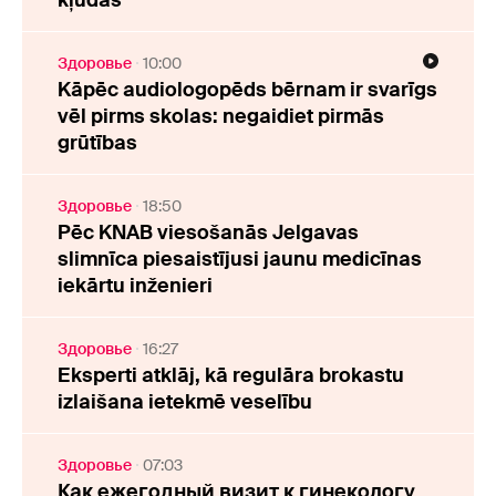
kļūdas
Здоровье
10:00
Kāpēc audiologopēds bērnam ir svarīgs
vēl pirms skolas: negaidiet pirmās
grūtības
Здоровье
18:50
Pēc KNAB viesošanās Jelgavas
slimnīca piesaistījusi jaunu medicīnas
iekārtu inženieri
Здоровье
16:27
Eksperti atklāj, kā regulāra brokastu
izlaišana ietekmē veselību
Здоровье
07:03
Как ежегодный визит к гинекологу