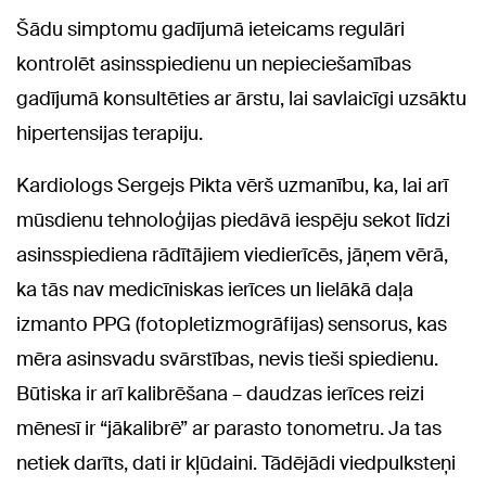
Šādu simptomu gadījumā ieteicams regulāri
kontrolēt asinsspiedienu un nepieciešamības
gadījumā konsultēties ar ārstu, lai savlaicīgi uzsāktu
hipertensijas terapiju.
Kardiologs Sergejs Pikta vērš uzmanību, ka, lai arī
mūsdienu tehnoloģijas piedāvā iespēju sekot līdzi
asinsspiediena rādītājiem viedierīcēs, jāņem vērā,
ka tās nav medicīniskas ierīces un lielākā daļa
izmanto PPG (fotopletizmogrāfijas) sensorus, kas
mēra asinsvadu svārstības, nevis tieši spiedienu.
Būtiska ir arī kalibrēšana – daudzas ierīces reizi
mēnesī ir “jākalibrē” ar parasto tonometru. Ja tas
netiek darīts, dati ir kļūdaini. Tādējādi viedpulksteņi