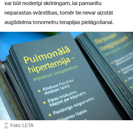
var būt noderīgi skrīningam, lai pamanītu
neparastas svārstības, tomēr tie nevar aizstāt
augšdelma tonometru terapijas pielāgošanai.
Foto: LETA