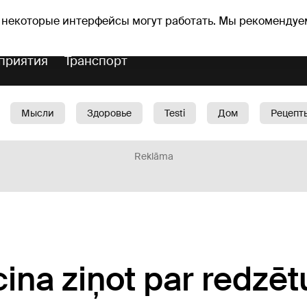
Прогноз погоды
Гороскопы
 некоторые интерфейсы могут работать. Мы рекомендуе
приятия
Транспорт
Мысли
Здоровье
Testi
Дом
Рецепт
Красота
Дети
Машина
1188 play
Spo
Reklāma
cina ziņot par redzētu