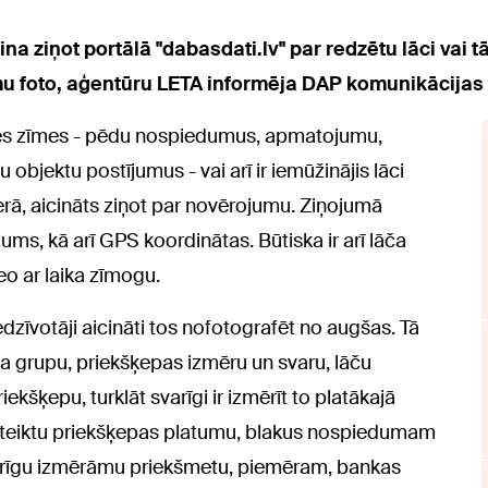
na ziņot portālā "dabasdati.lv" par redzētu lāci vai 
mu foto, aģentūru LETA informēja DAP komunikācijas 
nes zīmes - pēdu nospiedumus, apmatojumu,
objektu postījumus - vai arī ir iemūžinājis lāci
rā, aicināts ziņot par novērojumu. Ziņojumā
ms, kā arī GPS koordinātas. Būtiska ir arī lāča
eo ar laika zīmogu.
dzīvotāji aicināti tos nofotografēt no augšas. Tā
ma grupu, priekšķepas izmēru un svaru, lāču
riekšķepu, turklāt svarīgi ir izmērīt to platākajā
i noteiktu priekšķepas platumu, blakus nospiedumam
erīgu izmērāmu priekšmetu, piemēram, bankas