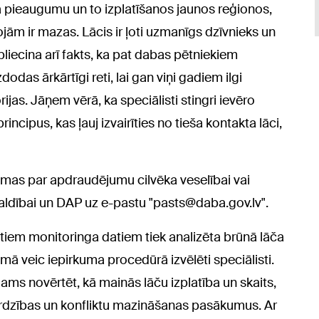
ta pieaugumu un to izplatīšanos jaunos reģionos,
rojām ir mazas. Lācis ir ļoti uzmanīgs dzīvnieks un
apliecina arī fakts, ka pat dabas pētniekiem
dodas ārkārtīgi reti, lai gan viņi gadiem ilgi
ijas. Jāņem vērā, ka speciālisti stingri ievēro
cipus, kas ļauj izvairīties no tieša kontakta lāci,
omas par apdraudējumu cilvēka veselībai vai
švaldībai un DAP uz e-pastu "pasts@daba.gov.lv".
itiem monitoringa datiem tiek analizēta brūnā lāča
veic iepirkuma procedūrā izvēlēti speciālisti.
ams novērtēt, kā mainās lāču izplatība un skaits,
rdzības un konfliktu mazināšanas pasākumus. Ar