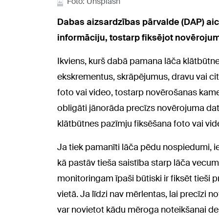
Foto: Unsplash
Dabas aizsardzības pārvalde (DAP) aici
informāciju, tostarp fiksējot novēroju
Ikviens, kurš dabā pamana lāča klātbūt
ekskrementus, skrāpējumus, dravu vai citu 
foto vai video, tostarp novērošanas kame
obligāti jānorāda precīzs novērojuma datu
klātbūtnes pazīmju fiksēšana foto vai vid
Ja tiek pamanīti lāča pēdu nospiedumi, ie
kā pastāv tieša saistība starp lāča vecu
monitoringam īpaši būtiski ir fiksēt tieši p
vietā. Ja līdzi nav mērlentas, lai precīz
var novietot kādu mēroga noteikšanai d