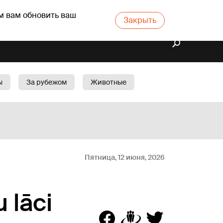
м вам обновить ваш
Закрыть
ы
За рубежом
Животные
rts
Бизнес
Cад
Пятница, 12 июня, 2026
 lāci