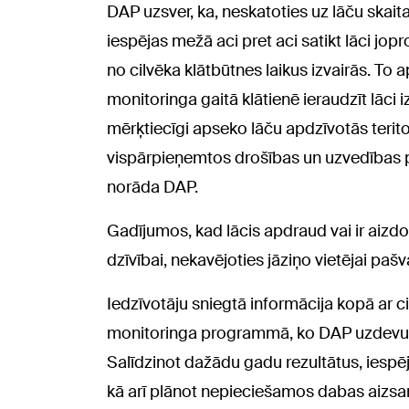
DAP uzsver, ka, neskatoties uz lāču skai
iespējas mežā aci pret aci satikt lāci jop
no cilvēka klātbūtnes laikus izvairās. To 
monitoringa gaitā klātienē ieraudzīt lāci iz
mērķtiecīgi apseko lāču apdzīvotās teritor
vispārpieņemtos drošības un uzvedības prin
norāda DAP.
Gadījumos, kad lācis apdraud vai ir aizd
dzīvībai, nekavējoties jāziņo vietējai pa
Iedzīvotāju sniegtā informācija kopā ar c
monitoringa programmā, ko DAP uzdevumā 
Salīdzinot dažādu gadu rezultātus, iespēj
kā arī plānot nepieciešamos dabas aizsa