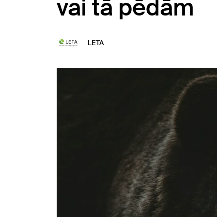
vai tā pēdām
LETA