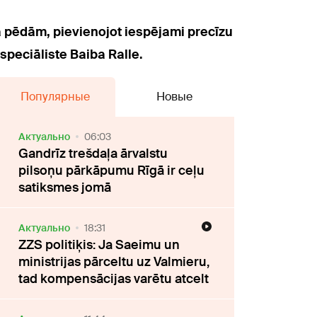
tā pēdām, pievienojot iespējami precīzu
speciāliste Baiba Ralle.
Популярные
Новые
Актуально
06:03
Gandrīz trešdaļa ārvalstu
pilsoņu pārkāpumu Rīgā ir ceļu
satiksmes jomā
Актуально
18:31
ZZS politiķis: Ja Saeimu un
ministrijas pārceltu uz Valmieru,
tad kompensācijas varētu atcelt