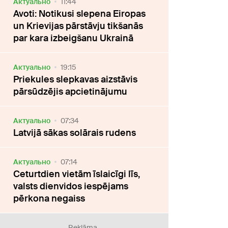
Актуально
11:44
Avoti: Notikusi slepena Eiropas
un Krievijas pārstāvju tikšanās
par kara izbeigšanu Ukrainā
Актуально
19:15
Priekules slepkavas aizstāvis
pārsūdzējis apcietinājumu
Актуально
07:34
Latvijā sākas solārais rudens
Актуально
07:14
Ceturtdien vietām īslaicīgi līs,
valsts dienvidos iespējams
pērkona negaiss
Reklāma