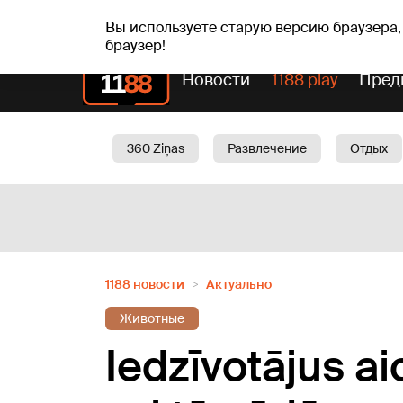
пт, 07.08.2026.
+19
°C
Alfrēds, Fredis, Madars
Вы используете старую версию браузера,
браузер!
Новости
1188 play
Пред
360 Ziņas
Развлечение
Отдых
Oбщество
Актуально
Трафик
1188 новости
Актуально
Животные
Iedzīvotājus ai