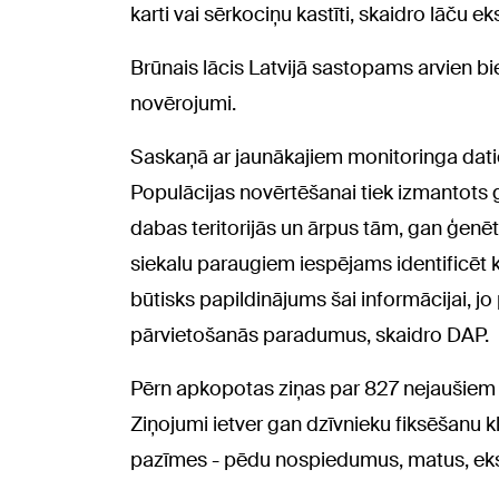
karti vai sērkociņu kastīti, skaidro lāču ek
Brūnais lācis Latvijā sastopams arvien bi
novērojumi.
Saskaņā ar jaunākajiem monitoringa datie
Populācijas novērtēšanai tiek izmantots 
dabas teritorijās un ārpus tām, gan ģenē
siekalu paraugiem iespējams identificēt k
būtisks papildinājums šai informācijai, jo 
pārvietošanās paradumus, skaidro DAP.
Pērn apkopotas ziņas par 827 nejaušiem 
Ziņojumi ietver gan dzīvnieku fiksēšanu k
pazīmes - pēdu nospiedumus, matus, ek