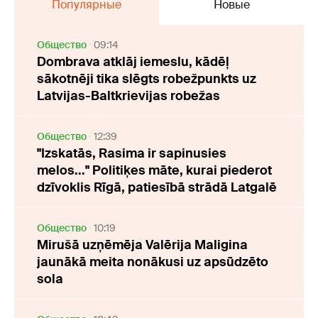
Популярные
Новые
Oбщество
09:14
Dombrava atklāj iemeslu, kādēļ
sākotnēji tika slēgts robežpunkts uz
Latvijas-Baltkrievijas robežas
Oбщество
12:39
"Izskatās, Rasima ir sapinusies
melos..." Politiķes māte, kurai piederot
dzīvoklis Rīgā, patiesībā strādā Latgalē
Oбщество
10:19
Mirušā uzņēmēja Valērija Maligina
jaunākā meita nonākusi uz apsūdzēto
sola