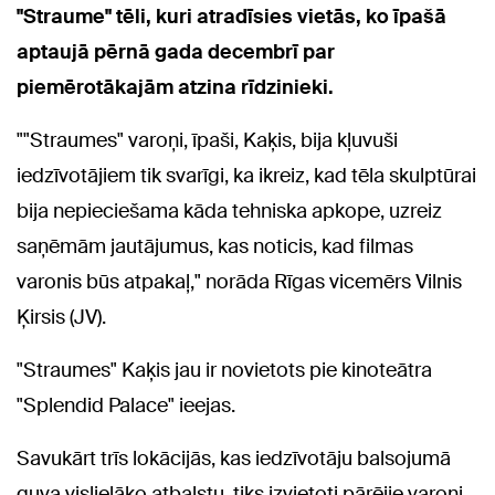
"Straume" tēli, kuri atradīsies vietās, ko īpašā
aptaujā pērnā gada decembrī par
piemērotākajām atzina rīdzinieki.
""Straumes" varoņi, īpaši, Kaķis, bija kļuvuši
iedzīvotājiem tik svarīgi, ka ikreiz, kad tēla skulptūrai
bija nepieciešama kāda tehniska apkope, uzreiz
saņēmām jautājumus, kas noticis, kad filmas
varonis būs atpakaļ," norāda Rīgas vicemērs Vilnis
Ķirsis (JV).
"Straumes" Kaķis jau ir novietots pie kinoteātra
"Splendid Palace" ieejas.
Savukārt trīs lokācijās, kas iedzīvotāju balsojumā
guva vislielāko atbalstu, tiks izvietoti pārējie varoņi.