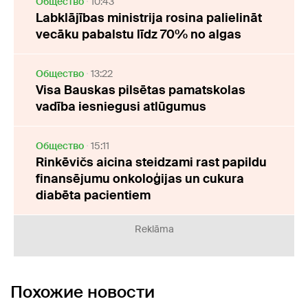
Oбщество
10:43
Labklājības ministrija rosina palielināt
vecāku pabalstu līdz 70% no algas
Oбщество
13:22
Visa Bauskas pilsētas pamatskolas
vadība iesniegusi atlūgumus
Oбщество
15:11
Rinkēvičs aicina steidzami rast papildu
finansējumu onkoloģijas un cukura
diabēta pacientiem
Reklāma
Похожие новости