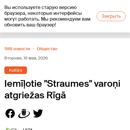
Вы используете старую версию
+16
°C
браузера, некоторые интерфейсы
Закрыть
могут работать. Мы рекомендуем вам
обновить ваш браузер!
Reklāma
1188 новости
Oбщество
Вторник, 19 мая, 2026
Kultūra
Iemīļotie "Straumes" varoņi
atgriežas Rīgā