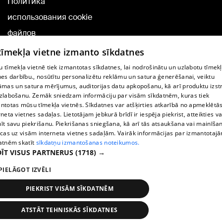
Политика
использования cookie
файлов
Добавление
 tīmekļa vietne izmanto sīkdatnes
комментариев
 tīmekļa vietnē tiek izmantotas sīkdatnes, lai nodrošinātu un uzlabotu tīmek
nes darbību., nosūtītu personalizētu reklāmu un satura ģenerēšanai, veiktu
āmas un satura mērījumus, auditorijas datu apkopošanu, kā arī produktu izst
TВ-программа
zlabošanu. Zemāk sniedzam informāciju par visām sīkdatnēm, kuras tiek
Условия договора
ntotas mūsu tīmekļa vietnēs. Sīkdatnes var atšķirties atkarībā no apmeklētā
rneta vietnes sadaļas. Lietotājam jebkurā brīdī ir iespēja piekrist, atteikties va
360 Ziņu kontakti
īt savu piekrišanu. Piekrišanas sniegšana, kā arī tās atsaukšana vai mainīša
ecas uz visām interneta vietnes sadaļām. Vairāk informācijas par izmantotaj
Helio Media
atnēm skatīt
sīkdatņu izmantošanas noteikumos.
ĪT VISUS PARTNERUS
(1718) →
Служба помощи портала: э-почта -
info@1188.lv
PIELĀGOT IZVĒLI
Copyright © 2004-2026 SIA HELIO MEDIA.
All rights reserved.
PIEKRIST VISĀM SĪKDATNĒM
ATSTĀT TEHNISKĀS SĪKDATNES
Новости
Искать
1188 play
Транспорт
Больше