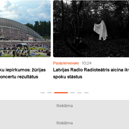
Развлечение
10:24
Отды
jas
Latvijas Radio Radioteātris aicina ikvienu iesūtīt
VIDEO
spoku stāstus
trase
"Kiwi
Reklāma
Reklāma