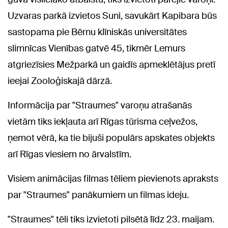
Uzvaras parkā izvietos Suni, savukārt Kapibara būs
sastopama pie Bērnu klīniskās universitātes
slimnīcas Vienības gatvē 45, tikmēr Lemurs
atgriezīsies Mežparkā un gaidīs apmeklētājus pretī
ieejai Zooloģiskajā dārzā.
Informācija par "Straumes" varoņu atrašanās
vietām tiks iekļauta arī Rīgas tūrisma ceļvežos,
ņemot vērā, ka tie bijuši populārs apskates objekts
arī Rīgas viesiem no ārvalstīm.
Visiem animācijas filmas tēliem pievienots apraksts
par "Straumes" panākumiem un filmas ideju.
"Straumes" tēli tiks izvietoti pilsētā līdz 23. maijam.