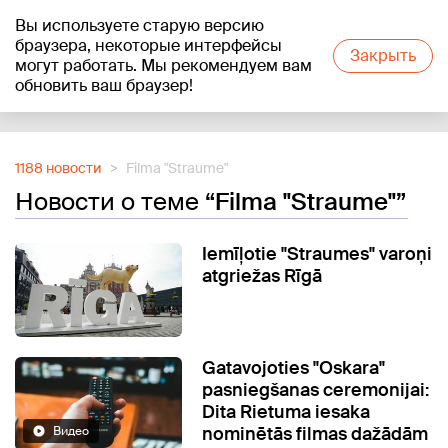
Вы используете старую версию
+21
°C
браузера, некоторые интерфейсы
Закрыть
могут работать. Мы рекомендуем вам
обновить ваш браузер!
Reklāma
1188 новости
Filma "Straume"
Новости о теме
“Filma "Straume"”
Iemīļotie "Straumes" varoņi
atgriežas Rīgā
Gatavojoties "Oskara"
pasniegšanas ceremonijai:
Dita Rietuma iesaka
nominētās filmas dažādām
Видео