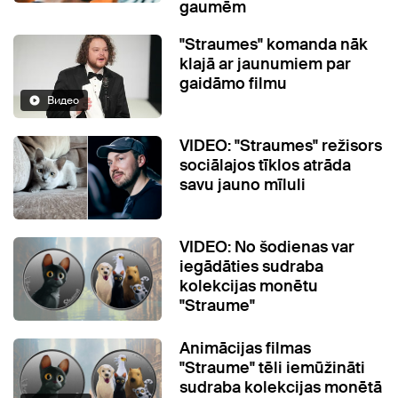
gaumēm
"Straumes" komanda nāk
klajā ar jaunumiem par
gaidāmo filmu
Видео
VIDEO: "Straumes" režisors
sociālajos tīklos atrāda
savu jauno mīluli
VIDEO: No šodienas var
iegādāties sudraba
kolekcijas monētu
"Straume"
Animācijas filmas
"Straume" tēli iemūžināti
sudraba kolekcijas monētā