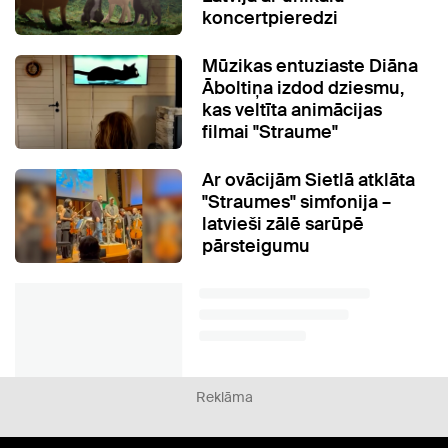
koncertpieredzi
Mūzikas entuziaste Diāna
Āboltiņa izdod dziesmu,
kas veltīta animācijas
filmai "Straume"
Ar ovācijām Sietlā atklāta
"Straumes" simfonija –
latvieši zālē sarūpē
pārsteigumu
Reklāma