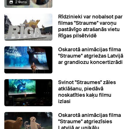
2 Фото
Rīdzinieki var nobalsot par
filmas "Straume" varoņu
pastāvīgo atrašanās vietu
Rīgas pilsētvidē
Oskarotā animācijas filma
"Straume" atgriežas Latvijā
ar grandiozu koncertizrādi
Svinot "Straumes" zāles
atklāšanu, piedāvā
noskatīties kaķu filmu
izlasi
Oskarotā animācijas filma
"Straume" atgriezīsies
Latvijā ar unikālu