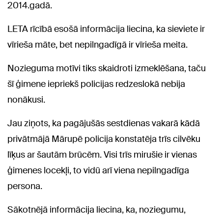
2014.gadā.
LETA rīcībā esošā informācija liecina, ka sieviete ir
vīrieša māte, bet nepilngadīgā ir vīrieša meita.
Nozieguma motīvi tiks skaidroti izmeklēšana, taču
šī ģimene iepriekš policijas redzeslokā nebija
nonākusi.
Jau ziņots, ka pagājušās sestdienas vakarā kādā
privātmājā Mārupē policija konstatēja trīs cilvēku
līķus ar šautām brūcēm. Visi trīs mirušie ir vienas
ģimenes locekļi, to vidū arī viena nepilngadīga
persona.
Sākotnējā informācija liecina, ka, noziegumu,