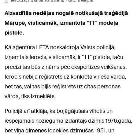
Ierocis, ilustratīvs attēls. Foto: freepik
Aizvadītās nedēļas nogalē notikušajā traģēdijā
Mārupē, visticamāk, izmantota "TT" modeļa
pistole.
Kā aģentūra LETA noskaidroja Valsts policijā,
izņemtais ierocis, visticamāk, ir "TT" pistole, taču
precīzi tas būs zināms pēc ekspertīzes veikšanas.
Ierocis nebija reģistrēts uz konkrētā vīrieša vārda,
bet tas, vai tas bijis reģistrēts uz citas personas
vārda, tiks izmeklēts.
Policijā arī atklāja, ka bojāgājušais vīrietis un
iespējamais nozieguma izdarītājs dzimis 1976.gadā,
bet viņa ģimenes locekles dzimušas 1951. un