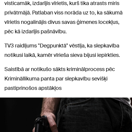
visticamāk, izdarījis vīrietis, kurš tika atrasts miris
privātmājā. Patlaban viss norāda uz to, ka sākumā
vīrietis nogalinājis divus savas ģimenes locekļus,
pēc kā izdarījis pašnāvību.
TV3 raidījums "Degpunktā" vēstīja, ka slepkavība
notikusi laikā, kamēr vīrieša sieva bijusi iepirkties.
Saistībā ar notikušo sākts kriminālprocess pēc
Krimināllikuma panta par slepkavību sevišķi
pastiprinošos apstākļos