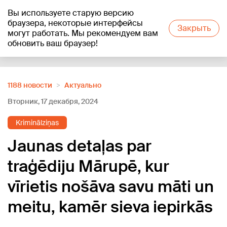
Вы используете старую версию
+21
°C
браузера, некоторые интерфейсы
Закрыть
могут работать. Мы рекомендуем вам
обновить ваш браузер!
Reklāma
1188 новости
Актуально
Вторник, 17 декабря, 2024
Kriminālziņas
Jaunas detaļas par
traģēdiju Mārupē, kur
vīrietis nošāva savu māti un
meitu, kamēr sieva iepirkās