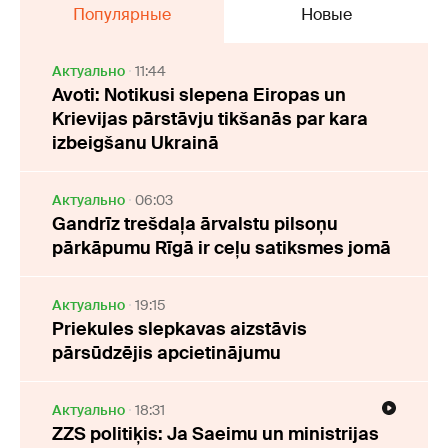
Популярные
Новые
Актуально
11:44
Avoti: Notikusi slepena Eiropas un
Krievijas pārstāvju tikšanās par kara
izbeigšanu Ukrainā
Актуально
06:03
Gandrīz trešdaļa ārvalstu pilsoņu
pārkāpumu Rīgā ir ceļu satiksmes jomā
Актуально
19:15
Priekules slepkavas aizstāvis
pārsūdzējis apcietinājumu
Актуально
18:31
ZZS politiķis: Ja Saeimu un ministrijas