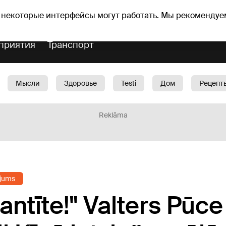
Прогноз погоды
Гороскопы
lavs
 некоторые интерфейсы могут работать. Мы рекомендуе
приятия
Транспорт
Мысли
Здоровье
Testi
Дом
Рецепт
Красота
Дети
Машина
1188 play
Spo
Reklāma
jums
tantīte!" Valters Pūc