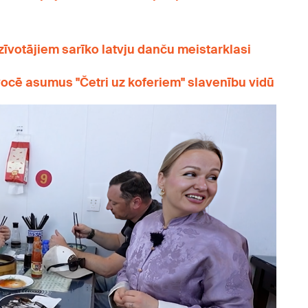
īvotājiem sarīko latvju danču meistarklasi
cē asumus "Četri uz koferiem" slavenību vidū