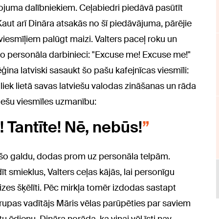
ļojuma dalībniekiem. Ceļabiedri piedāvā pasūtīt
Kaut arī Dināra atsakās no šī piedāvājuma, pārējie
viesmīļiem palūgt maizi. Valters paceļ roku un
o personāla darbinieci: "Excuse me! Excuse me!"
ēģina latviski sasaukt šo pašu kafejnīcas viesmīli:
s liek lietā savas latviešu valodas zināšanas un rāda
niešu viesmīles uzmanību:
 Tantīte! Nē, nebūs!
sošo galdu, dodas prom uz personāla telpām.
īt smieklus, Valters ceļas kājās, lai personīgu
zes šķēlīti. Pēc mirkļa tomēr izdodas sastapt
Grupas vadītājs Māris vēlas parūpēties par saviem