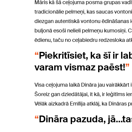
Māris kā šā ceļojuma posma grupas vadītā
tradicionālie pelmeņi, kas saucas vonton
diezgan autentiskā vontonu ēdināšanas 
buljonā esoši nelieli pelmeņu kumosiņi. C
ēdienu, taču no ceļabiedru redzesloka atk
Piekritīsiet, ka šī ir
varam vismaz paēst!
Visa ceļojuma laikā Dināra jau vairākkārt
Šoreiz gan dziedātājai, it kā, ir leģitīms i
Vēlāk aizkadrā Emīlija atklāj, ka Dināras
Dināra pazuda, jā...