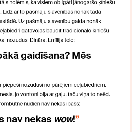
js nolēmis, ka visiem obligāti jānogaršo ķīniešu
i. Līdz ar to pašmāju slavenības nonāk tādā
iestādē. Uz pašmāju slavenību galda nonāk
eļabiedri gatavojas baudīt tradicionālo ķīniešu
al nozudusi Dināra. Emīlija teic:
 labākā gaidīšana? Mēs
 ir piepeši nozudusi no pārējiem ceļabiedriem.
emesls, jo vontoni bija ar gaļu, taču viņa to neēd.
 prombūtne nudien nav nekas īpašs:
tas nav nekas
wow
!