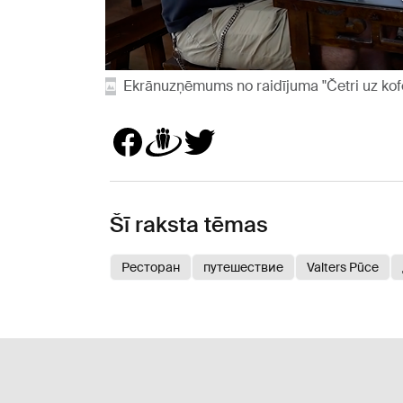
Ekrānuzņēmums no raidījuma "Četri uz kof
Šī raksta tēmas
Ресторан
путешествие
Valters Pūce