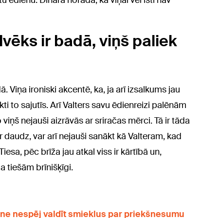
u ēdienu. Dināra norāda, ka viņai vēl īsti nav
ilvēks ir badā, viņš paliek
. Viņa ironiski akcentē, ka, ja arī izsalkums jau
kti to sajutīs. Arī Valters savu ēdienreizi palēnām
ņš nejauši aizrāvās ar sriračas mērci. Tā ir tāda
r daudz, var arī nejauši sanākt kā Valteram, kad
sa, pēc brīža jau atkal viss ir kārtībā un,
a tiešām brīnišķīgi.
āne nespēj valdīt smieklus par priekšnesumu