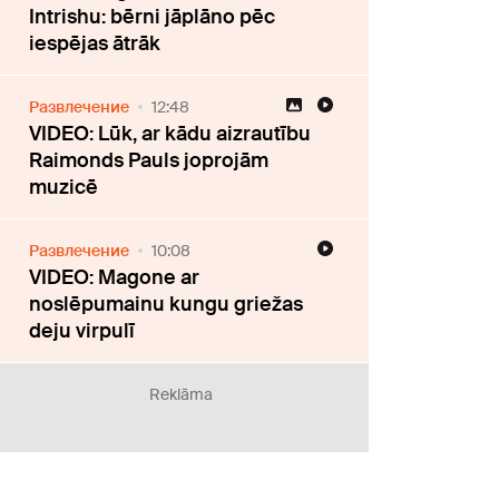
Intrishu: bērni jāplāno pēc
iespējas ātrāk
Развлечение
12:48
VIDEO: Lūk, ar kādu aizrautību
Raimonds Pauls joprojām
muzicē
Развлечение
10:08
VIDEO: Magone ar
noslēpumainu kungu griežas
deju virpulī
Reklāma