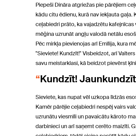
Piepeši Dināra atgriežas pie pārējiem ce
kādu citu ēdienu, kurā nav iekļauta gaļa. 
ceļabiedri prāto, ka vajadzētu kafejnīcas 
mēģina uzrunāt angļu valodā netālu esoš
Pēc mirkļa pievienojas arī Emīlija, kura m
"Sieviete! Kundzīt!" Visbeidzot, arī Valter
savu meistarklasi, kā beidzot pievērst ķī
Kundzīt! Jaunkundzīt!
Sieviete, kas nupat vēl uzkopa līdzās e
Kamēr pārējie ceļabiedri nespēj vairs vald
uzrunātu viesmīli un pavaicātu kāroto mai
darbinieci un arī saņemt cerēto maizīti. 