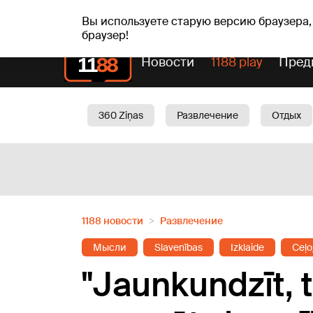
сб, 08.08.2026.
+19
°C
Mudīte, Vladislava, Vladis
Вы используете старую версию браузера,
браузер!
Новости
1188 play
Пред
360 Ziņas
Развлечение
Отдых
Oбщество
Актуально
Трафик
1188 новости
Развлечение
Мысли
Slavenības
Izklaide
Ceļo
"Jaunkundzīt, 