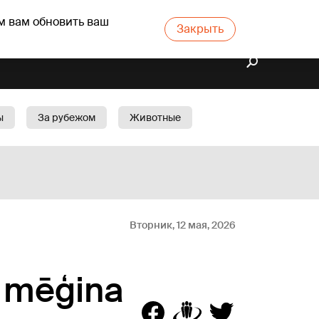
м вам обновить ваш
Закрыть
ы
За рубежом
Животные
rts
Бизнес
Cад
Вторник, 12 мая, 2026
e mēģina