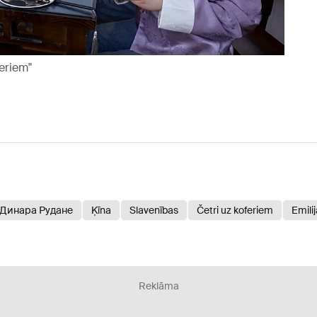
eriem"
Динара Рудане
Ķīna
Slavenības
Četri uz koferiem
Emili
Reklāma