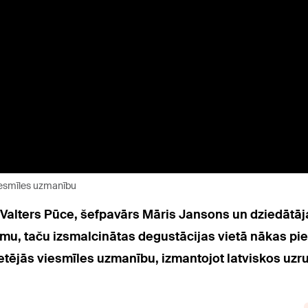
viesmīles uzmanību
 Valters Pūce, šefpavārs Māris Jansons un dziedātāj
u, taču izsmalcinātas degustācijas vietā nākas pied
ietējās viesmīles uzmanību, izmantojot latviskos uzru