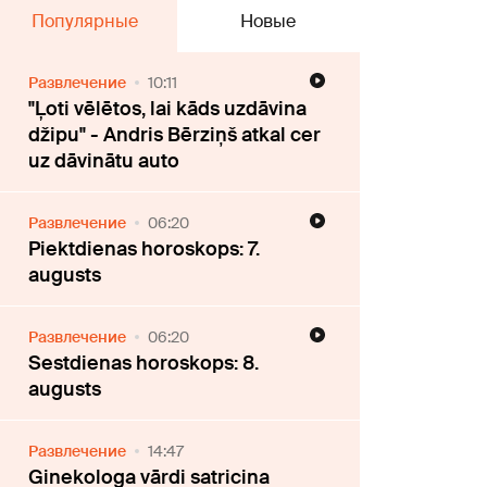
Популярные
Новые
Развлечение
10:11
"Ļoti vēlētos, lai kāds uzdāvina
džipu" - Andris Bērziņš atkal cer
uz dāvinātu auto
Развлечение
06:20
Piektdienas horoskops: 7.
augusts
Развлечение
06:20
Sestdienas horoskops: 8.
augusts
Развлечение
14:47
Ginekologa vārdi satricina