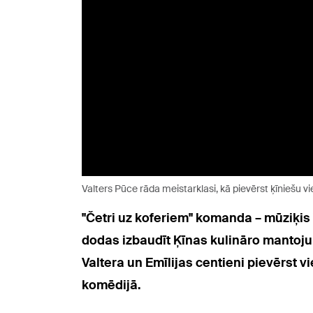
Valters Pūce rāda meistarklasi, kā pievērst ķīniešu 
"Četri uz koferiem" komanda – mūziķis
dodas izbaudīt Ķīnas kulināro mantojum
Valtera un Emīlijas centieni pievērst v
komēdijā.