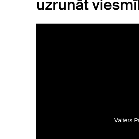
uzrunāt viesmīl