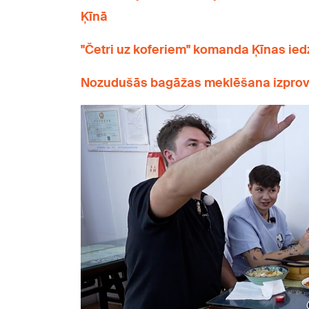
Ķīnā
"Četri uz koferiem" komanda Ķīnas iedz
Nozudušās bagāžas meklēšana izprovo