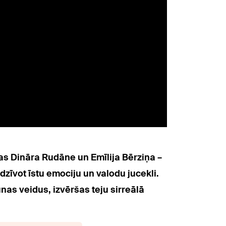
as Dināra Rudāne un Emīlija Bērziņa –
zīvot īstu emociju un valodu jucekli.
nas veidus, izvēršas teju sirreālā