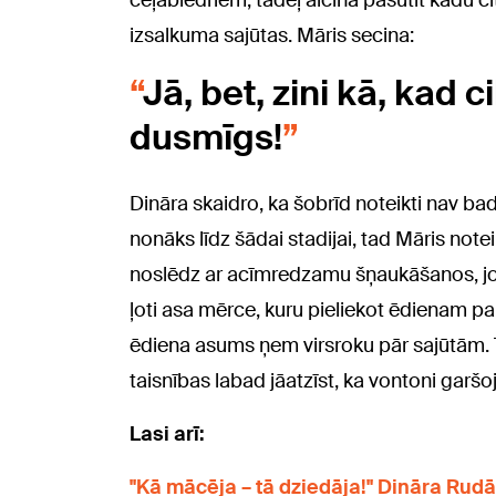
ceļabiedriem, tādēļ aicina pasūtīt kādu cit
izsalkuma sajūtas. Māris secina:
Jā, bet, zini kā, kad c
dusmīgs!
Dināra skaidro, ka šobrīd noteikti nav badā
nonāks līdz šādai stadijai, tad Māris notei
noslēdz ar acīmredzamu šņaukāšanos, jo vi
ļoti asa mērce, kuru pieliekot ēdienam pa
ēdiena asums ņem virsroku pār sajūtām. Tie
taisnības labad jāatzīst, ka vontoni garšoj
Lasi arī:
"Kā mācēja – tā dziedāja!" Dināra Rud