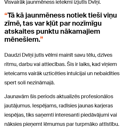
Visvairāk jaunmēness ietekmi izjutīs Dvīņi.
Tā kā jaunmēness notiek tieši viņu
zīmē, tas var kļūt par nozīmīgu
atskaites punktu nākamajiem
mēnešiem.
Daudzi Dvīņi jutīs vēlmi mainīt savu tēlu, dzīves
ritmu, darbu vai attiecības. Šis ir laiks, kad viņiem
ieteicams vairāk uzticēties intuīcijai un nebaidīties
spert soli nezināmajā.
Jaunavām šis periods aktualizēs profesionālos
jautājumus. Iespējams, radīsies jaunas karjeras
iespējas, tiks saņemti interesanti piedāvājumi vai
nāksies pieņemt lēmumus par turpmāko attīstību.