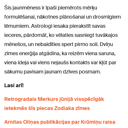
Šis jaunmēness ir īpaši piemērots mērķu
formulēšanai, nākotnes plānošanai un drosmīgiem
lēmumiem. Astrologi iesaka pierakstīt savas
ieceres, pārdomāt, ko vēlaties sasniegt tuvākajos
mēnešos, un nebaidīties spert pirmo soli. Dvīņu
zīmes enerģija atgādina, ka reizēm viena saruna,
viena ideja vai viens nejaušs kontakts var kļūt par
sākumu pavisam jaunam dzīves posmam.
Lasi arī!
Retrogradais Merkurs jūnijā visspēcīgāk
ietekmēs šīs piecas Zodiaka zīmes
Arnitas Oliņas publikācijas par Krūmiņu raisa