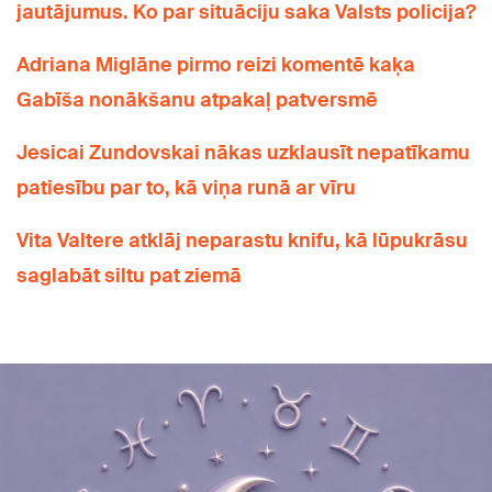
jautājumus. Ko par situāciju saka Valsts policija?
Adriana Miglāne pirmo reizi komentē kaķa
Gabīša nonākšanu atpakaļ patversmē
Jesicai Zundovskai nākas uzklausīt nepatīkamu
patiesību par to, kā viņa runā ar vīru
Vita Valtere atklāj neparastu knifu, kā lūpukrāsu
saglabāt siltu pat ziemā