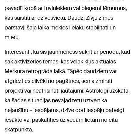
pavadīt kopā ar tuviniekiem vai pieņemt lēmumus,
kas saistīti ar dzīvesvietu. Daudzi Zivju zīmes
pārstāvji šajā laikā meklēs lielāku stabilitāti un
mieru.
Interesanti, ka šis jaunmēness sakrīt ar periodu, kad
sāk aktivizēties tēmas, kas vēlāk kļūs aktuālas
Merkura retrogrāda laikā. Tāpēc daudziem var
atgriezties cilvēki no pagātnes, sen aizmirsti
projekti vai neatrisināti jautājumi. Astrologi uzskata,
ka šādas situācijas nevajadzētu uztvert kā
nejaušību – iespējams, dzīve dod iespēju pabeigt
iesākto vai paskatīties uz vecām lietām no cita
skatpunkta.