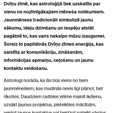
Dvīņu zīmē, kas astroloģijā tiek uzskatīts par
vienu no nozīmīgākajiem mēneša notikumiem.
Jaunmēness tradicionāli simbolizē jaunu
sākumu, ideju dzimšanu un iespēju atstāt
pagātnē to, kas vairs nekalpo mūsu izaugsmei.
Šoreiz to papildinās Dvīņu zīmes enerģija, kas
saistīta ar komunikāciju, zināšanām,
informācijas apmaiņu, ceļošanu un jaunu
kontaktu veidošanu.
Astrologi norāda, ka šis būs viens no tiem
jaunmēnešiem, kas mudinās nevis ilgi plānot, bet
rīkoties. Daudziem radīsies vēlme mainīt ikdienu,
uzsākt jaunus projektus, pieteikties mācībām,
veidot jaunus kontaktus vai beidzot pateikt vārdos