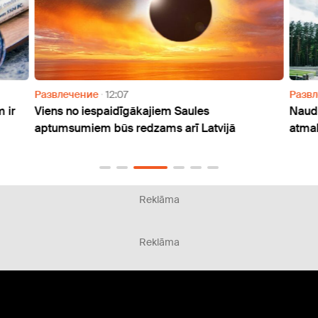
Развлечение
12:07
Разв
 ir
Viens no iespaidīgākajiem Saules
Naudu
aptumsumiem būs redzams arī Latvijā
atmak
Reklāma
Reklāma