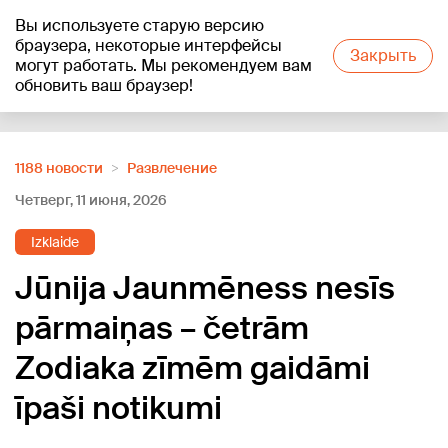
Вы используете старую версию
+20
°C
браузера, некоторые интерфейсы
Закрыть
могут работать. Мы рекомендуем вам
обновить ваш браузер!
Reklāma
1188 новости
Развлечение
Четверг, 11 июня, 2026
Izklaide
Jūnija Jaunmēness nesīs
pārmaiņas – četrām
Zodiaka zīmēm gaidāmi
īpaši notikumi