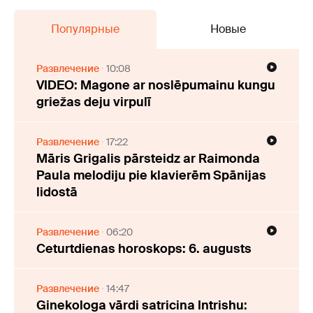
Популярные
Новые
Развлечение
10:08
VIDEO: Magone ar noslēpumainu kungu
griežas deju virpulī
Развлечение
17:22
Māris Grigalis pārsteidz ar Raimonda
Paula melodiju pie klavierēm Spānijas
lidostā
Развлечение
06:20
Ceturtdienas horoskops: 6. augusts
Развлечение
14:47
Ginekologa vārdi satricina Intrishu: