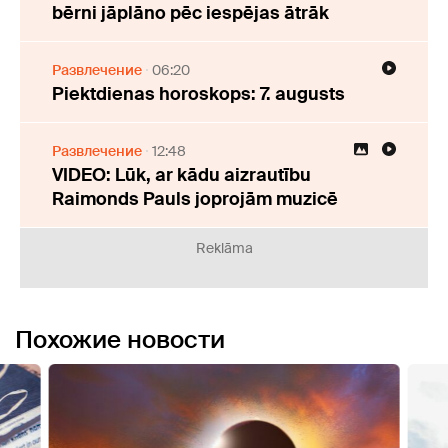
bērni jāplāno pēc iespējas ātrāk
Развлечение
06:20
Piektdienas horoskops: 7. augusts
Развлечение
12:48
VIDEO: Lūk, ar kādu aizrautību
Raimonds Pauls joprojām muzicē
Reklāma
Похожие новости