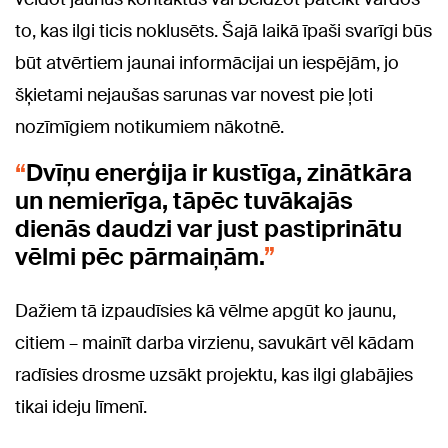
to, kas ilgi ticis noklusēts. Šajā laikā īpaši svarīgi būs
būt atvērtiem jaunai informācijai un iespējām, jo
šķietami nejaušas sarunas var novest pie ļoti
nozīmīgiem notikumiem nākotnē.
Dvīņu enerģija ir kustīga, zinātkāra
un nemierīga, tāpēc tuvākajās
dienās daudzi var just pastiprinātu
vēlmi pēc pārmaiņām.
Dažiem tā izpaudīsies kā vēlme apgūt ko jaunu,
citiem – mainīt darba virzienu, savukārt vēl kādam
radīsies drosme uzsākt projektu, kas ilgi glabājies
tikai ideju līmenī.