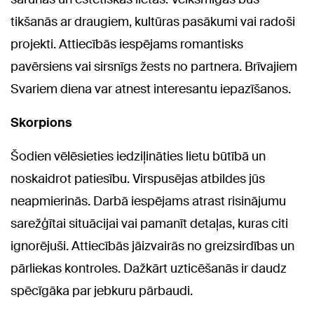
tikšanās ar draugiem, kultūras pasākumi vai radoši
projekti. Attiecībās iespējams romantisks
pavērsiens vai sirsnīgs žests no partnera. Brīvajiem
Svariem diena var atnest interesantu iepazīšanos.
Skorpions
Šodien vēlēsieties iedziļināties lietu būtībā un
noskaidrot patiesību. Virspusējas atbildes jūs
neapmierinās. Darbā iespējams atrast risinājumu
sarežģītai situācijai vai pamanīt detaļas, kuras citi
ignorējuši. Attiecībās jāizvairās no greizsirdības un
pārliekas kontroles. Dažkārt uzticēšanās ir daudz
spēcīgāka par jebkuru pārbaudi.