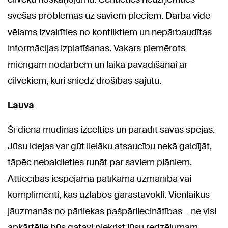
svešas problēmas uz saviem pleciem. Darba vidē
vēlams izvairīties no konfliktiem un nepārbaudītas
informācijas izplatīšanas. Vakars piemērots
mierīgām nodarbēm un laika pavadīšanai ar
cilvēkiem, kuri sniedz drošības sajūtu.
Lauva
Šī diena mudinās izcelties un parādīt savas spējas.
Jūsu idejas var gūt lielāku atsaucību nekā gaidījāt,
tāpēc nebaidieties runāt par saviem plāniem.
Attiecībās iespējama patīkama uzmanība vai
komplimenti, kas uzlabos garastāvokli. Vienlaikus
jāuzmanās no pārliekas pašpārliecinātības – ne visi
apkārtējie būs gatavi piekrist jūsu redzējumam.