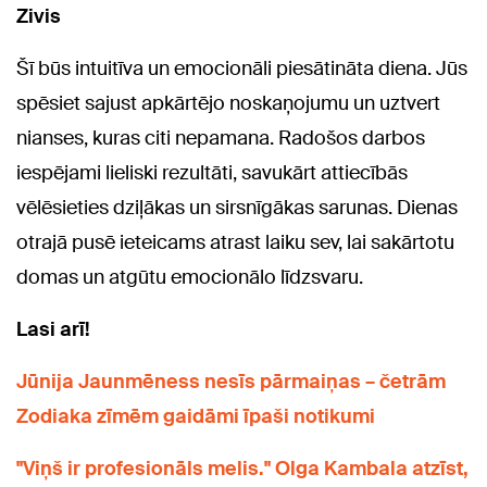
Zivis
Šī būs intuitīva un emocionāli piesātināta diena. Jūs
spēsiet sajust apkārtējo noskaņojumu un uztvert
nianses, kuras citi nepamana. Radošos darbos
iespējami lieliski rezultāti, savukārt attiecībās
vēlēsieties dziļākas un sirsnīgākas sarunas. Dienas
otrajā pusē ieteicams atrast laiku sev, lai sakārtotu
domas un atgūtu emocionālo līdzsvaru.
Lasi arī!
Jūnija Jaunmēness nesīs pārmaiņas – četrām
Zodiaka zīmēm gaidāmi īpaši notikumi
"Viņš ir profesionāls melis." Olga Kambala atzīst,