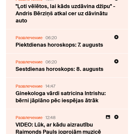
"Ļoti vēlētos, lai kāds uzdāvina džipu" -
Andris Bērziņš atkal cer uz dāvinātu
auto
Развлечение
06:20
Piektdienas horoskops: 7. augusts
Развлечение
06:20
Sestdienas horoskops: 8. augusts
Развлечение
14:47
Ginekologa vārdi satricina Intrishu:
bērni jāplāno pēc iespējas ātrāk
Развлечение
12:48
VIDEO: Lūk, ar kādu aizrautību
Raimonds Pauls joprojām muzicē