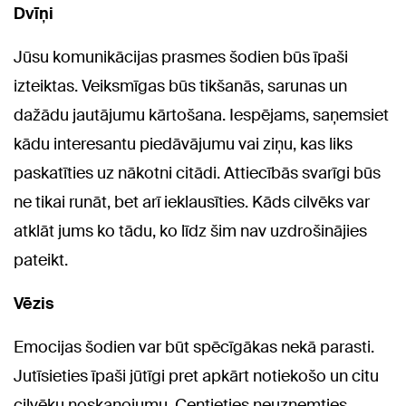
Dvīņi
Jūsu komunikācijas prasmes šodien būs īpaši
izteiktas. Veiksmīgas būs tikšanās, sarunas un
dažādu jautājumu kārtošana. Iespējams, saņemsiet
kādu interesantu piedāvājumu vai ziņu, kas liks
paskatīties uz nākotni citādi. Attiecībās svarīgi būs
ne tikai runāt, bet arī ieklausīties. Kāds cilvēks var
atklāt jums ko tādu, ko līdz šim nav uzdrošinājies
pateikt.
Vēzis
Emocijas šodien var būt spēcīgākas nekā parasti.
Jutīsieties īpaši jūtīgi pret apkārt notiekošo un citu
cilvēku noskaņojumu. Centieties neuzņemties