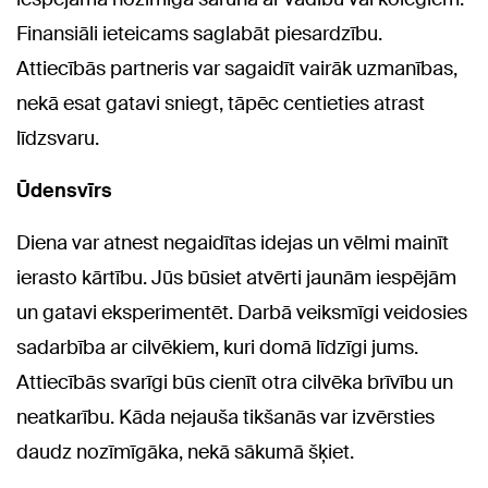
Finansiāli ieteicams saglabāt piesardzību.
Attiecībās partneris var sagaidīt vairāk uzmanības,
nekā esat gatavi sniegt, tāpēc centieties atrast
līdzsvaru.
Ūdensvīrs
Diena var atnest negaidītas idejas un vēlmi mainīt
ierasto kārtību. Jūs būsiet atvērti jaunām iespējām
un gatavi eksperimentēt. Darbā veiksmīgi veidosies
sadarbība ar cilvēkiem, kuri domā līdzīgi jums.
Attiecībās svarīgi būs cienīt otra cilvēka brīvību un
neatkarību. Kāda nejauša tikšanās var izvērsties
daudz nozīmīgāka, nekā sākumā šķiet.