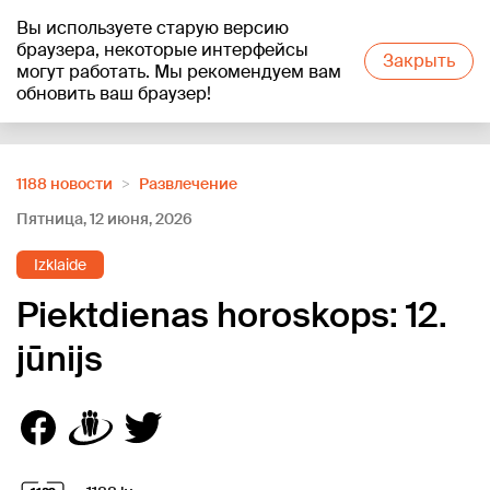
Вы используете старую версию
+19
°C
браузера, некоторые интерфейсы
Закрыть
могут работать. Мы рекомендуем вам
обновить ваш браузер!
Reklāma
1188 новости
Развлечение
Пятница, 12 июня, 2026
Izklaide
Piektdienas horoskops: 12.
jūnijs