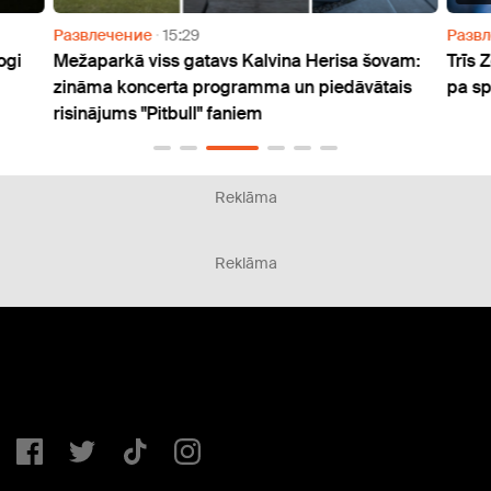
Развлечение
15:29
Разв
ogi
Mežaparkā viss gatavs Kalvina Herisa šovam:
Trīs 
zināma koncerta programma un piedāvātais
pa s
risinājums "Pitbull" faniem
Reklāma
Reklāma