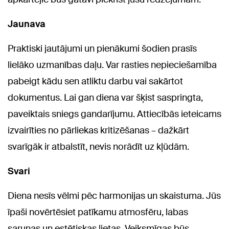
Jaunava
Praktiski jautājumi un pienākumi šodien prasīs
lielāko uzmanības daļu. Var rasties nepieciešamība
pabeigt kādu sen atliktu darbu vai sakārtot
dokumentus. Lai gan diena var šķist saspringta,
paveiktais sniegs gandarījumu. Attiecībās ieteicams
izvairīties no pārliekas kritizēšanas – dažkārt
svarīgāk ir atbalstīt, nevis norādīt uz kļūdām.
Svari
Diena nesīs vēlmi pēc harmonijas un skaistuma. Jūs
īpaši novērtēsiet patīkamu atmosfēru, labas
sarunas un estētiskas lietas. Veiksmīgas būs