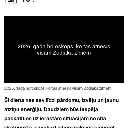
1188.lv
2026. gada horoskops: ko tas atnesīs visām Zodiaka zīmēm
Šī diena nes sev līdzi pārdomu, izvēļu un jaunu
atziņu enerģiju. Daudziem būs iespēja
paskatīties uz ierastām situācijām no cita
skatpunkta, savukārt citiem nāksies pieņemt