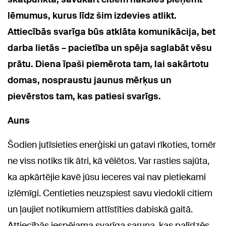
lēmumus, kurus līdz šim izdevies atlikt.
Attiecībās svarīga būs atklāta komunikācija, bet
darba lietās – pacietība un spēja saglabāt vēsu
prātu. Diena īpaši piemērota tam, lai sakārtotu
domas, nospraustu jaunus mērķus un
pievērstos tam, kas patiesi svarīgs.
Auns
Šodien jutīsieties enerģiski un gatavi rīkoties, tomēr
ne viss notiks tik ātri, kā vēlētos. Var rasties sajūta,
ka apkārtējie kavē jūsu ieceres vai nav pietiekami
izlēmīgi. Centieties neuzspiest savu viedokli citiem
un ļaujiet notikumiem attīstīties dabiskā gaitā.
Attiecībās iespējama svarīga saruna, kas palīdzēs