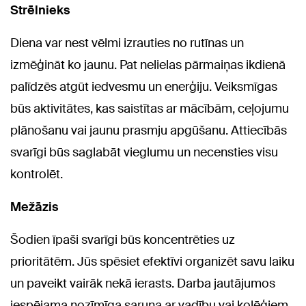
Strēlnieks
Diena var nest vēlmi izrauties no rutīnas un
izmēģināt ko jaunu. Pat nelielas pārmaiņas ikdienā
palīdzēs atgūt iedvesmu un enerģiju. Veiksmīgas
būs aktivitātes, kas saistītas ar mācībām, ceļojumu
plānošanu vai jaunu prasmju apgūšanu. Attiecībās
svarīgi būs saglabāt vieglumu un necensties visu
kontrolēt.
Mežāzis
Šodien īpaši svarīgi būs koncentrēties uz
prioritātēm. Jūs spēsiet efektīvi organizēt savu laiku
un paveikt vairāk nekā ierasts. Darba jautājumos
iespējama nozīmīga saruna ar vadību vai kolēģiem.