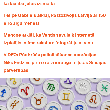
ka laulībā jūtas izsmelta
Felipe Gabriels atklāj, kā izdzīvojis Latvijā ar 150
eiro algu mēnesī
Magone atklāj, ka Ventis savulaik internetā
izplatījis intīma rakstura fotogrāfiju ar viņu
VIDEO: Pēc krūšu palielināšanas operācijas
Niks Endziņš pirmo reizi ierauga mīļotās Sindijas
pārvērtības