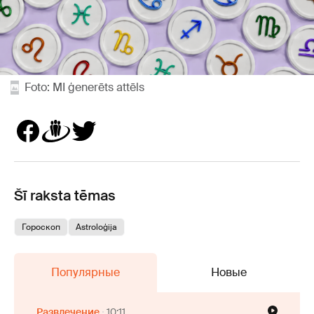
Foto: MI ģenerēts attēls
Šī raksta tēmas
Гороскоп
Astroloģija
Популярные
Новые
Развлечение
10:11