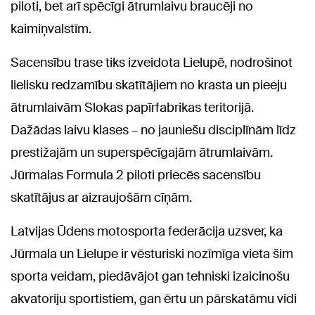
piloti, bet arī spēcīgi ātrumlaivu braucēji no
kaimiņvalstīm.
Sacensību trase tiks izveidota Lielupē, nodrošinot
lielisku redzamību skatītājiem no krasta un pieeju
ātrumlaivām Slokas papīrfabrikas teritorijā.
Dažādas laivu klases – no jauniešu disciplīnām līdz
prestižajām un superspēcīgajām ātrumlaivām.
Jūrmalas Formula 2 piloti priecēs sacensību
skatītājus ar aizraujošām cīņām.
Latvijas Ūdens motosporta federācija uzsver, ka
Jūrmala un Lielupe ir vēsturiski nozīmīga vieta šim
sporta veidam, piedāvājot gan tehniski izaicinošu
akvatoriju sportistiem, gan ērtu un pārskatāmu vidi