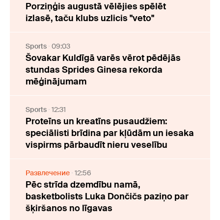
Porziņģis augustā vēlējies spēlēt
izlasē, taču klubs uzlicis "veto"
Sports
09:03
Šovakar Kuldīgā varēs vērot pēdējās
stundas Sprides Ginesa rekorda
mēģinājumam
Sports
12:31
Proteīns un kreatīns pusaudžiem:
speciālisti brīdina par kļūdām un iesaka
vispirms pārbaudīt nieru veselību
Развлечение
12:56
Pēc strīda dzemdību namā,
basketbolists Luka Dončičs paziņo par
šķiršanos no līgavas