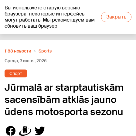
Вы используете старую версию
+13
°C
браузера, некоторые интерфейсы
Закрыть
могут работать. Мы рекомендуем вам
обновить ваш браузер!
Reklāma
1188 новости
Sports
Среда, 3 июня, 2026
Спорт
Jūrmalā ar starptautiskām
sacensībām atklās jauno
ūdens motosporta sezonu