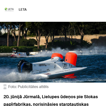
LETA
Foto: Publicitātes attēls
20. jūnijā Jūrmalā, Lielupes ūdeņos pie Slokas
papīrfabrikas, norisināsies starptautiskas