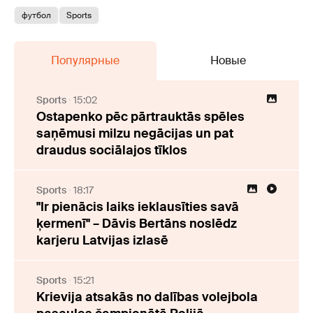
футбол
Sports
Популярные
Новые
Sports
15:02
Ostapenko pēc pārtrauktās spēles
saņēmusi milzu negācijas un pat
draudus sociālajos tīklos
Sports
18:17
"Ir pienācis laiks ieklausīties savā
ķermenī" – Dāvis Bertāns noslēdz
karjeru Latvijas izlasē
Sports
15:21
Krievija atsakās no dalības volejbola