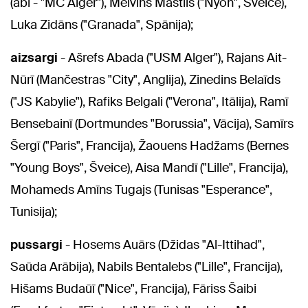
(abi - "MC Alger"), Melvins Mastils ("Nyon", Šveice),
Luka Zidāns ("Granada", Spānija);
aizsargi
- Ašrefs Abada ("USM Alger"), Rajans Ait-
Nūrī (Mančestras "City", Anglija), Zinedins Belaīds
("JS Kabylie"), Rafiks Belgali ("Verona", Itālija), Ramī
Bensebainī (Dortmundes "Borussia", Vācija), Samīrs
Šergī ("Paris", Francija), Žaouens Hadžams (Bernes
"Young Boys", Šveice), Aisa Mandī ("Lille", Francija),
Mohameds Amīns Tugajs (Tunisas "Esperance",
Tunisija);
pussargi
- Hosems Auārs (Džidas "Al-Ittihad",
Saūda Arābija), Nabils Bentalebs ("Lille", Francija),
Hišams Budaūī ("Nice", Francija), Fāriss Šaibi