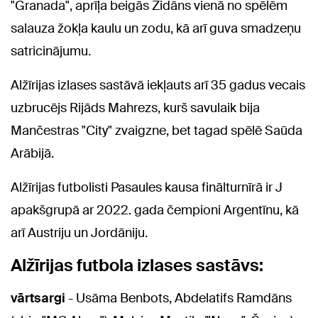
"Granada", aprīļa beigās Zidāns vienā no spēlēm
salauza žokļa kaulu un zodu, kā arī guva smadzeņu
satricinājumu.
Alžīrijas izlases sastāvā iekļauts arī 35 gadus vecais
uzbrucējs Rijāds Mahrezs, kurš savulaik bija
Mančestras "City" zvaigzne, bet tagad spēlē Saūda
Arābijā.
Alžīrijas futbolisti Pasaules kausa finālturnīrā ir J
apakšgrupā ar 2022. gada čempioni Argentīnu, kā
arī Austriju un Jordāniju.
Alžīrijas futbola izlases sastāvs:
vārtsargi
- Usāma Benbots, Abdelatifs Ramdāns