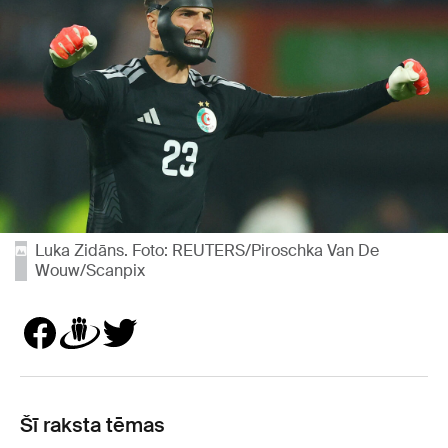
Luka Zidāns. Foto: REUTERS/Piroschka Van De
Wouw/Scanpix
Šī raksta tēmas