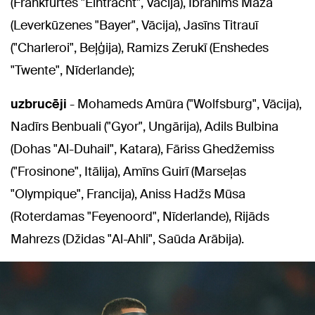
(Frankfurtes "Eintracht", Vācija), Ibrahims Maza
(Leverkūzenes "Bayer", Vācija), Jasīns Titrauī
("Charleroi", Beļģija), Ramizs Zerukī (Enshedes
"Twente", Nīderlande);
uzbrucēji
- Mohameds Amūra ("Wolfsburg", Vācija),
Nadīrs Benbuali ("Gyor", Ungārija), Adils Bulbina
(Dohas "Al-Duhail", Katara), Fāriss Ghedžemiss
("Frosinone", Itālija), Amīns Guirī (Marseļas
"Olympique", Francija), Aniss Hadžs Mūsa
(Roterdamas "Feyenoord", Nīderlande), Rijāds
Mahrezs (Džidas "Al-Ahli", Saūda Arābija).