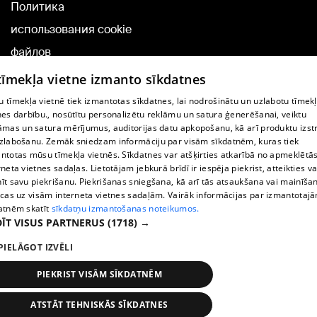
Политика
использования cookie
файлов
Добавление
 tīmekļa vietne izmanto sīkdatnes
комментариев
 tīmekļa vietnē tiek izmantotas sīkdatnes, lai nodrošinātu un uzlabotu tīmek
nes darbību., nosūtītu personalizētu reklāmu un satura ģenerēšanai, veiktu
āmas un satura mērījumus, auditorijas datu apkopošanu, kā arī produktu izst
TВ-программа
zlabošanu. Zemāk sniedzam informāciju par visām sīkdatnēm, kuras tiek
Условия договора
ntotas mūsu tīmekļa vietnēs. Sīkdatnes var atšķirties atkarībā no apmeklētā
rneta vietnes sadaļas. Lietotājam jebkurā brīdī ir iespēja piekrist, atteikties va
360 Ziņu kontakti
īt savu piekrišanu. Piekrišanas sniegšana, kā arī tās atsaukšana vai mainīša
ecas uz visām interneta vietnes sadaļām. Vairāk informācijas par izmantotaj
Helio Media
atnēm skatīt
sīkdatņu izmantošanas noteikumos.
ĪT VISUS PARTNERUS
(1718) →
Служба помощи портала: э-почта -
info@1188.lv
PIELĀGOT IZVĒLI
Copyright © 2004-2026 SIA HELIO MEDIA.
All rights reserved.
PIEKRIST VISĀM SĪKDATNĒM
ATSTĀT TEHNISKĀS SĪKDATNES