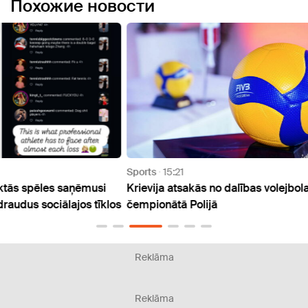
Похожие новости
Sports
15:21
Sport
usi
Krievija atsakās no dalības volejbola pasaules
Vītol
tīklos
čempionātā Polijā
izlasi
Reklāma
Reklāma