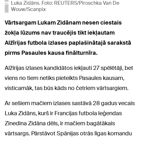
Luka Zidāns. Foto: REUTERS/Piroschka Van De
Wouw/Scanpix
Vārtsargam Lukam Zidānam nesen ciestais
žokļa lūzums nav traucējis tikt iekļautam
Alžīrijas futbola izlases paplašinātajā sarakstā
pirms Pasaules kausa finālturnīra.
Alžīrijas izlases kandidātos iekļauti 27 spēlētāji, bet
viens no tiem netiks pieteikts Pasaules kausam,
visticamāk, tas būs kāds no četriem vārtsargiem.
Ar sešiem mačiem izlases sastāvā 28 gadus vecais
Luka Zidāns, kurš ir Francijas futbola leģendas
Zinedina Zidāna dēls, ir mačiem bagātākais
vārtsargs. Pārstāvot Spānijas otrās līgas komandu