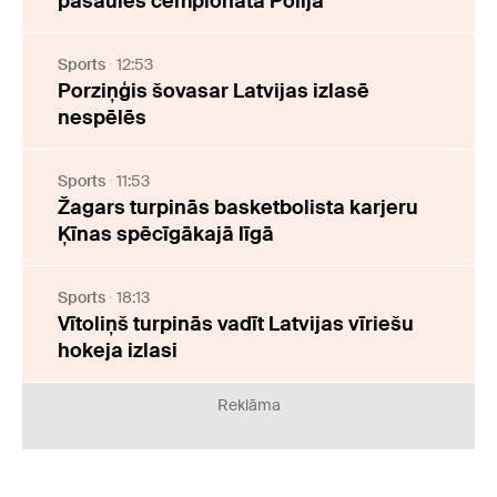
pasaules čempionātā Polijā
Sports
12:53
Porziņģis šovasar Latvijas izlasē
nespēlēs
Sports
11:53
Žagars turpinās basketbolista karjeru
Ķīnas spēcīgākajā līgā
Sports
18:13
Vītoliņš turpinās vadīt Latvijas vīriešu
hokeja izlasi
Reklāma