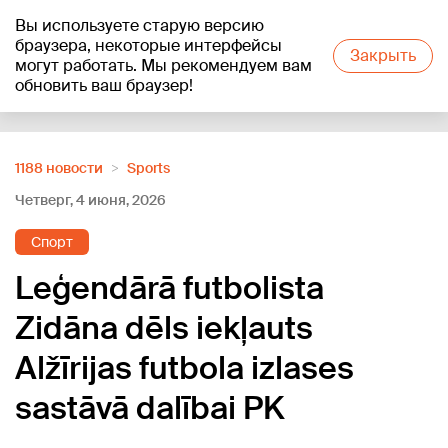
Вы используете старую версию
+24
°C
браузера, некоторые интерфейсы
Закрыть
могут работать. Мы рекомендуем вам
обновить ваш браузер!
Reklāma
1188 новости
Sports
Четверг, 4 июня, 2026
Спорт
Leģendārā futbolista
Zidāna dēls iekļauts
Alžīrijas futbola izlases
sastāvā dalībai PK