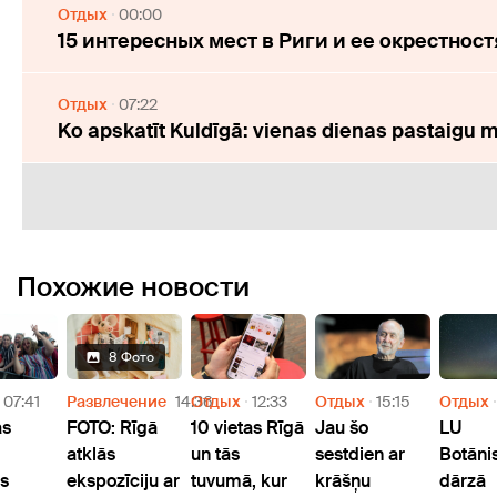
Отдых
00:00
15 интересных мест в Риги и ее окрестнос
Отдых
07:22
Ko apskatīt Kuldīgā: vienas dienas pastaigu 
Похожие новости
8 Фото
07:41
Развлечение
14:36
Отдых
12:33
Отдых
15:15
Отдых
as
FOTO: Rīgā
10 vietas Rīgā
Jau šo
LU
atklās
un tās
sestdien ar
Botāni
ls
ekspozīciju ar
tuvumā, kur
krāšņu
dārzā