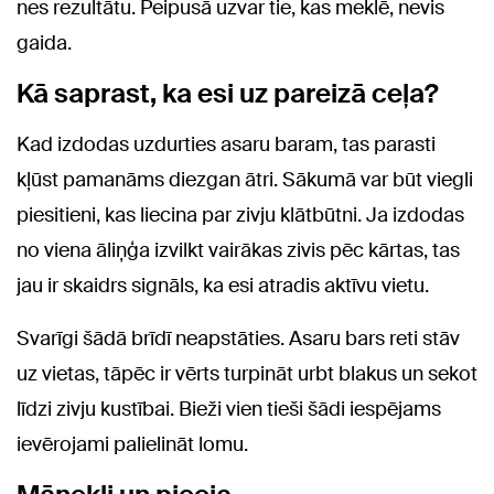
nes rezultātu. Peipusā uzvar tie, kas meklē, nevis
gaida.
Kā saprast, ka esi uz pareizā ceļa?
Kad izdodas uzdurties asaru baram, tas parasti
kļūst pamanāms diezgan ātri. Sākumā var būt viegli
piesitieni, kas liecina par zivju klātbūtni. Ja izdodas
no viena āliņģa izvilkt vairākas zivis pēc kārtas, tas
jau ir skaidrs signāls, ka esi atradis aktīvu vietu.
Svarīgi šādā brīdī neapstāties. Asaru bars reti stāv
uz vietas, tāpēc ir vērts turpināt urbt blakus un sekot
līdzi zivju kustībai. Bieži vien tieši šādi iespējams
ievērojami palielināt lomu.