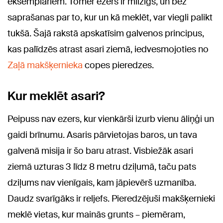
eksemplāriem. Tomēr ezers ir milzīgs, un bez
saprašanas par to, kur un kā meklēt, var viegli palikt
tukšā. Šajā rakstā apskatīsim galvenos principus,
kas palīdzēs atrast asari ziemā, iedvesmojoties no
Zaļā makšķernieka
copes pieredzes.
Kur meklēt asari?
Peipuss nav ezers, kur vienkārši izurb vienu āliņģi un
gaidi brīnumu. Asaris pārvietojas baros, un tava
galvenā misija ir šo baru atrast. Visbiežāk asari
ziemā uzturas 3 līdz 8 metru dziļumā, taču pats
dziļums nav vienīgais, kam jāpievērš uzmanība.
Daudz svarīgāks ir reljefs. Pieredzējuši makšķernieki
meklē vietas, kur mainās grunts – piemēram,