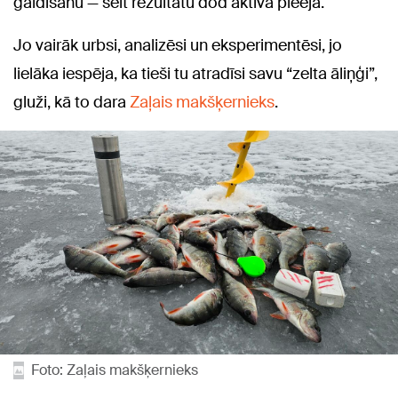
gaidīšanu — šeit rezultātu dod aktīva pieeja.
Jo vairāk urbsi, analizēsi un eksperimentēsi, jo
lielāka iespēja, ka tieši tu atradīsi savu “zelta āliņģi”,
gluži, kā to dara
Zaļais makšķernieks
.
Foto: Zaļais makšķernieks