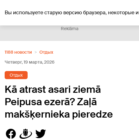
+21
°C
Вы используете старую версию браузера, некоторые и
Reklāma
1188 новости
Отдых
Четверг, 19 марта, 2026
Отдых
Kā atrast asari ziemā
Peipusa ezerā? Zaļā
makšķernieka pieredze