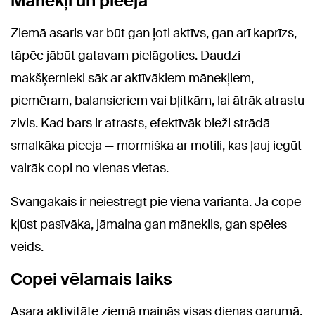
Mānekļi un pieeja
Ziemā asaris var būt gan ļoti aktīvs, gan arī kaprīzs,
tāpēc jābūt gatavam pielāgoties. Daudzi
makšķernieki sāk ar aktīvākiem mānekļiem,
piemēram, balansieriem vai bļitkām, lai ātrāk atrastu
zivis. Kad bars ir atrasts, efektīvāk bieži strādā
smalkāka pieeja — mormiška ar motili, kas ļauj iegūt
vairāk copi no vienas vietas.
Svarīgākais ir neiestrēgt pie viena varianta. Ja cope
kļūst pasīvāka, jāmaina gan māneklis, gan spēles
veids.
Copei vēlamais laiks
Asara aktivitāte ziemā mainās visas dienas garumā.