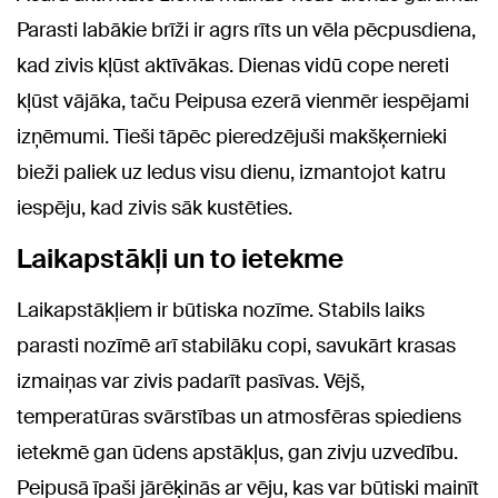
Parasti labākie brīži ir agrs rīts un vēla pēcpusdiena,
kad zivis kļūst aktīvākas. Dienas vidū cope nereti
kļūst vājāka, taču Peipusa ezerā vienmēr iespējami
izņēmumi. Tieši tāpēc pieredzējuši makšķernieki
bieži paliek uz ledus visu dienu, izmantojot katru
iespēju, kad zivis sāk kustēties.
Laikapstākļi un to ietekme
Laikapstākļiem ir būtiska nozīme. Stabils laiks
parasti nozīmē arī stabilāku copi, savukārt krasas
izmaiņas var zivis padarīt pasīvas. Vējš,
temperatūras svārstības un atmosfēras spiediens
ietekmē gan ūdens apstākļus, gan zivju uzvedību.
Peipusā īpaši jārēķinās ar vēju, kas var būtiski mainīt