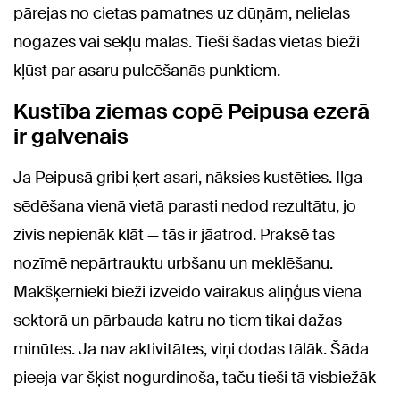
pārejas no cietas pamatnes uz dūņām, nelielas
nogāzes vai sēkļu malas. Tieši šādas vietas bieži
kļūst par asaru pulcēšanās punktiem.
Kustība ziemas copē Peipusa ezerā
ir galvenais
Ja Peipusā gribi ķert asari, nāksies kustēties. Ilga
sēdēšana vienā vietā parasti nedod rezultātu, jo
zivis nepienāk klāt — tās ir jāatrod. Praksē tas
nozīmē nepārtrauktu urbšanu un meklēšanu.
Makšķernieki bieži izveido vairākus āliņģus vienā
sektorā un pārbauda katru no tiem tikai dažas
minūtes. Ja nav aktivitātes, viņi dodas tālāk. Šāda
pieeja var šķist nogurdinoša, taču tieši tā visbiežāk