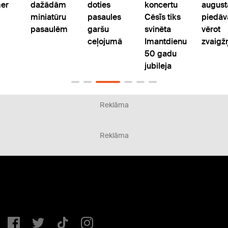
er
dažādām
doties
koncertu
august
miniatūru
pasaules
Cēsīs tiks
piedāv
pasaulēm
garšu
svinēta
vērot
ceļojumā
Imantdienu
zvaigžņ
50 gadu
jubileja
Reklāma
Reklāma