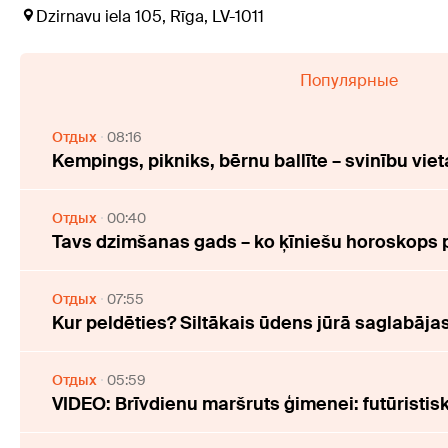
Dzirnavu iela 105, Rīga, LV-1011
Популярные
Отдых
08:16
Kempings, pikniks, bērnu ballīte – svinību viet
Отдых
00:40
Tavs dzimšanas gads – ko ķīniešu horoskops 
Отдых
07:55
Kur peldēties? Siltākais ūdens jūrā saglabāj
Отдых
05:59
VIDEO: Brīvdienu maršruts ģimenei: futūristi