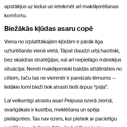
apstākļus uz ledus un ietekmēt arī makšķerēšanas
komfortu.
Biežākās kļūdas asaru copē
Viena no izplatītākajām kļūdām ir pārāk ilga
uzturēšanās vienā vietā. Tāpat daudzi urbj haotiski,
bez skaidras stratēģijas, vai arī nepielāgo mānekļus
situācijai. Nereti makšķernieki baidās attālināties no
citiem, taču tas ne vienmēr ir pareizais lēmums —
lielākie lomi bieži tiek atrasti tieši ārpus “pūļa”.
Lai veiksmīgi atrastu asari Peipusa ezerā ziemā,
svarīgākais ir kustība, meklēšana un spēja
pielāgoties. Tas nav ezers, kur pietiek ar pacietīgu