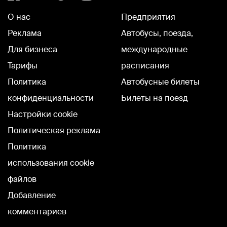
О нас
Предприятия
Реклама
Автобусы, поезда,
Для бизнеса
международные
Тарифы
расписания
Политика
Автобусные билеты
конфиденциальности
Билеты на поезд
Настройки cookie
Политическая реклама
Политика
использования cookie
файлов
Добавление
комментариев