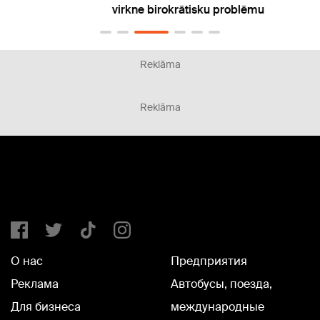
virkne birokrātisku problēmu
ierob
Reklāma
Reklāma
О нас
Предприятия
Реклама
Автобусы, поезда,
Для бизнеса
международные