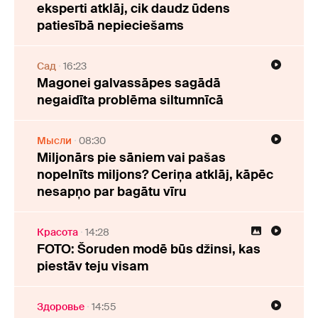
eksperti atklāj, cik daudz ūdens
patiesībā nepieciešams
Cад
16:23
Magonei galvassāpes sagādā
negaidīta problēma siltumnīcā
Мысли
08:30
Miljonārs pie sāniem vai pašas
nopelnīts miljons? Ceriņa atklāj, kāpēc
nesapņo par bagātu vīru
Красота
14:28
FOTO: Šoruden modē būs džinsi, kas
piestāv teju visam
Здоровье
14:55