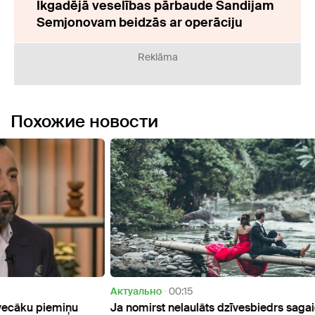
Ikgadējā veselības pārbaude Sandijam
Semjonovam beidzās ar operāciju
Reklāma
Похожие новости
Актуально
00:15
Oбще
u
Ja nomirst nelaulāts dzīvesbiedrs sagaidāma
Kopīp