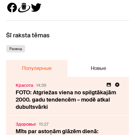
Šī raksta tēmas
Развод
Популярные
Новые
Красота
14:39
FOTO: Atgriežas viena no spilgtākajām
2000. gadu tendencēm – modē atkal
dubultsvārki
Здоровье
15:27
Mīts par astoņām glāzēm dienā: