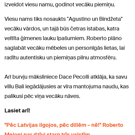
izveidot viesu namu, godinot vecāku piemiņu.
Viesu nams tiks nosaukts "Agustino un Bindžeta"
vecāku vārdos, un tajā būs četras istabas, katra
veltīta ģimenes lauku īpašumiem. Roberto plāno
saglabāt vecāku mēbeles un personīgās lietas, lai
radītu autentisku un piemiņas pilnu atmosfēru.
Arī burvju māksliniece Dace Pecolli atklāja, ka savu
villu Bali iegādājusies ar vīra mantojuma naudu, kas
palikusi pēc viņa vecāku nāves.
Lasiet arī!
"Pēc Latvijas ilgojos, pēc dillēm – nē!" Roberto
Meloni par dzīvi starp trīs valstīm