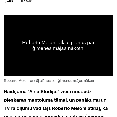
1188.lv
Roberto Meloni atklāj plānus par ģimenes mājas nākotni
Raidījuma "Aina Studijā!" viesi nedaudz
pieskaras mantojuma tēmai, un pasākumu un
TV raidījumu vadītājs Roberto Meloni atklāj, ka
pēc mātes nāves negaidīti mantojis ģimenes