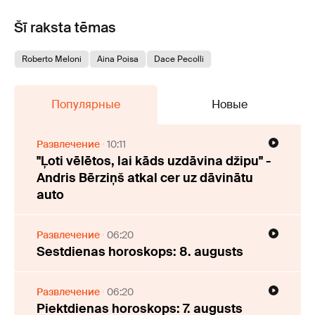
Šī raksta tēmas
Roberto Meloni
Aina Poisa
Dace Pecolli
Популярные
Новые
Развлечение
10:11
"Ļoti vēlētos, lai kāds uzdāvina džipu" -
Andris Bērziņš atkal cer uz dāvinātu
auto
Развлечение
06:20
Sestdienas horoskops: 8. augusts
Развлечение
06:20
Piektdienas horoskops: 7. augusts