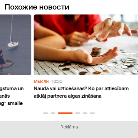
Похожие новости
Мысли
10:30
Мысл
un
Nauda vai uzticēšanās? Ko par attiecībām
Bezda
atklāj partnera algas zināšana
dzinu
lē
klusē
Reklāma