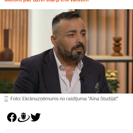
Foto: Ekrānuzņēmums no raidījuma "Aina Studijā!"