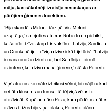
māju, kas sākotnēji izraisīja nesaskaņas ar
pārējiem ģimenes locekļiem.
"Bija skandāls Meloni dārziņā. Visi Meloni
uzsprāga," smejoties atceras Roberto un piebilst,
ka šobrīd dzīvo starp trīs valstīm – Latviju, Sardīniju
un Grankanāriju, jo "viņa dzīve ir kā trijstūris". "Latvija
ir mana audžu dzimtene, bet Sardīnija - pirmā
dzimtene, kur dzīvo mana ģimene," stāsta Roberto.
Viņš atceras, ka māte izteikusi vēlmi, lai mājā nekad
nebūtu klusums un tumsa, tādēļ viņš vēlas to
atdzīvināt. Kopā ar māsu Rozu, kura pēdējos mātes
dzīves brīžus bija viņai blakus, Roberto plāno