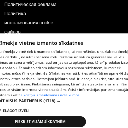
Политическая реклама
Политика
использования cookie
файлов
Добавление
 tīmekļa vietne izmanto sīkdatnes
комментариев
 tīmekļa vietnē tiek izmantotas sīkdatnes, lai nodrošinātu un uzlabotu tīmek
nes darbību., nosūtītu personalizētu reklāmu un satura ģenerēšanai, veiktu
āmas un satura mērījumus, auditorijas datu apkopošanu, kā arī produktu izst
TВ-программа
zlabošanu. Zemāk sniedzam informāciju par visām sīkdatnēm, kuras tiek
Условия договора
ntotas mūsu tīmekļa vietnēs. Sīkdatnes var atšķirties atkarībā no apmeklētā
rneta vietnes sadaļas. Lietotājam jebkurā brīdī ir iespēja piekrist, atteikties va
360 Ziņu kontakti
īt savu piekrišanu. Piekrišanas sniegšana, kā arī tās atsaukšana vai mainīša
ecas uz visām interneta vietnes sadaļām. Vairāk informācijas par izmantotaj
Helio Media
atnēm skatīt
sīkdatņu izmantošanas noteikumos.
ĪT VISUS PARTNERUS
(1718) →
Служба помощи портала: э-почта -
info@1188.lv
PIELĀGOT IZVĒLI
Copyright © 2004-2026 SIA HELIO MEDIA.
All rights reserved.
PIEKRIST VISĀM SĪKDATNĒM