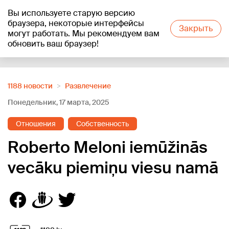
Вы используете старую версию
+18
°C
браузера, некоторые интерфейсы
Закрыть
могут работать. Мы рекомендуем вам
обновить ваш браузер!
Reklāma
1188 новости
Развлечение
Понедельник, 17 марта, 2025
Отношения
Собственность
Roberto Meloni iemūžinās
vecāku piemiņu viesu namā