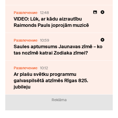
Развлечение
12:48
VIDEO: Lūk, ar kādu aizrautību
Raimonds Pauls joprojām muzicē
Развлечение
10:59
Saules aptumsums Jaunavas zīmē – ko
tas nozīmē katrai Zodiaka zīmei?
Развлечение
10:12
Ar plašu svētku programmu
galvaspilsētā atzīmēs Rīgas 825.
jubileju
Reklāma