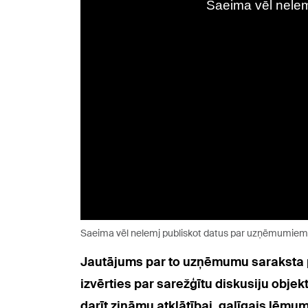
Saeima vēl nelemj publiskot datus par uzņēmumiem,
Jautājums par to uzņēmumu saraksta pu
izvērties par sarežģītu diskusiju obje
darīt zināmu atklātībai, galīgais lēmum