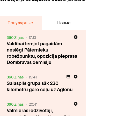
Популярные
Новые
360 Ziņas
17:13
Valdībai lemjot pagaidām
neslēgt Pāternieku
robežpunktu, opozīcija pieprasa
Dombravas demisiju
360 Ziņas
15:41
Salaspils grupa sāk 230
kilometru garo ceļu uz Aglonu
360 Ziņas
20:41
Valmieras iedzīvotāji,