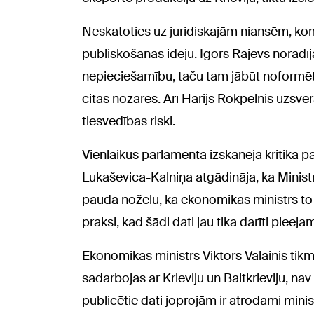
Neskatoties uz juridiskajām niansēm, kom
publiskošanas ideju. Igors Rajevs norādīja
nepieciešamību, taču tam jābūt noformētam
citās nozarēs. Arī Harijs Rokpelnis uzsvēra,
tiesvedības riski.
Vienlaikus parlamentā izskanēja kritika 
Lukaševica-Kalniņa atgādināja, ka Ministr
pauda nožēlu, ka ekonomikas ministrs to j
praksi, kad šādi dati jau tika darīti pieeja
Ekonomikas ministrs Viktors Valainis tik
sadarbojas ar Krieviju un Baltkrieviju, nav 
publicētie dati joprojām ir atrodami mini