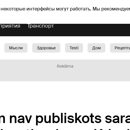
оз погоды
Гороскопы
 некоторые интерфейсы могут работать. Мы рекомендуе
приятия
Транспорт
Мысли
Здоровье
Testi
Дом
Рецепт
Красота
Дети
Машина
1188 play
Spo
Reklāma
 nav publiskots sara