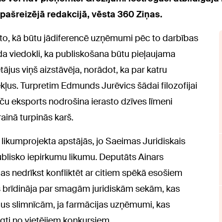
k pašreizējā redakcijā, vēsta 360 Ziņas.
r to, kā būtu jādiferencē uzņēmumi pēc to darbības
a viedokli, ka publiskošana būtu pieļaujama
ājus viņš aizstāvēja, norādot, ka par katru
kļus. Turpretim Edmunds Jurēvics šādai filozofijai
eču eksports nodrošina ierasto dzīves līmeni
ainā turpinās karš.
likumprojekta apstājās, jo Saeimas Juridiskais
blisko iepirkumu likumu. Deputāts Ainars
as nedrīkst konfliktēt ar citiem spēkā esošiem
brīdināja par smagām juridiskām sekām, kas
mus slimnīcām, ja farmācijas uzņēmumi, kas
lēgti no vietējiem konkursiem.