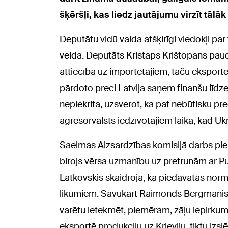
šķēršļi, kas liedz jautājumu virzīt tālā
Deputātu vidū valda atšķirīgi viedokļi pa
veida. Deputāts Kristaps Krištopans paud
attiecībā uz importētājiem, taču eksportēt
pārdoto preci Latvija saņem finanšu līdze
nepiekrita, uzsverot, ka pat nebūtisku pr
agresorvalsts iedzīvotājiem laikā, kad Ukr
Saeimas Aizsardzības komisijā darbs pie 
birojs vērsa uzmanību uz pretrunām ar Pu
Latkovskis skaidroja, ka piedāvātās norm
likumiem. Savukārt Raimonds Bergmanis 
varētu ietekmēt, piemēram, zāļu iepirku
eksportē produkciju uz Krieviju, tiktu izs