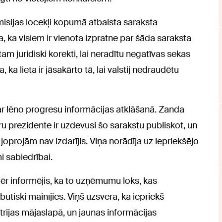
isijas locekļi kopumā atbalsta saraksta
, ka visiem ir vienota izpratne par šāda saraksta
 juridiski korekti, lai neradītu negatīvas sekas
 ka lieta ir jāsakārto tā, lai valstij nedraudētu
par lēno progresu informācijas atklāšanā. Zanda
u prezidente ir uzdevusi šo sarakstu publiskot, un
oprojām nav izdarījis. Viņa norādīja uz iepriekšējo
mi sabiedrībai.
mēr informējis, ka to uzņēmumu loks, kas
būtiski mainījies. Viņš uzsvēra, ka iepriekš
strijas mājaslapā, un jaunas informācijas