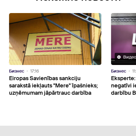
Видео
Бизнес
11:12
s sankciju
Eksperte: "OTP Bank" reputācija
"Mere" īpašnieks;
negatīvi ietekmēt "Luminor Ba
trauc darbība
darbību Baltijā