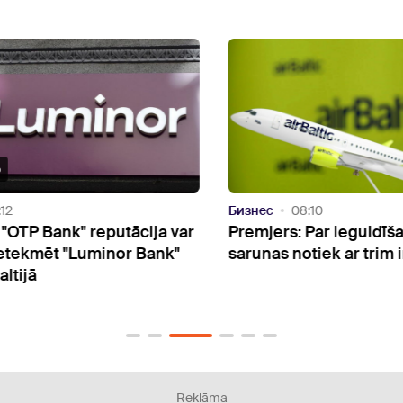
Бизнес
08:10
Oбще
 var
Premjers: Par ieguldīšanu "airBaltic"
Kulb
nk"
sarunas notiek ar trim investoriem
tele
"Gad
afēr
Reklāma