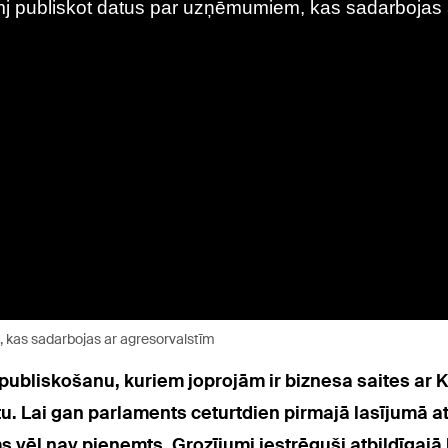
 kas sadarbojas ar agresorvalstīm
bliskošanu, kuriem joprojām ir biznesa saites ar Kr
ktu. Lai gan parlaments ceturtdien pirmajā lasījumā a
s vēl nav pieņemts. Grozījumi iestrēguši atbildīgajā ko