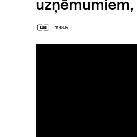
uzņēmumiem, ka
1188.lv