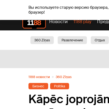
Прогн
чт, 06.08.2026.
+25
°C
Aisma, Askolds
Вы используете старую версию браузера,
браузер!
Новости
1188 play
Пред
360 Ziņas
Развлечение
Отдых
Oбщество
Актуально
Трафик
1188 новости
360 Ziņas
Бизнес
Politika
Kāpēc joprojām