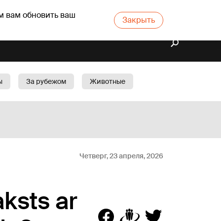
м вам обновить ваш
Закрыть
ы
За рубежом
Животные
rts
Бизнес
Cад
Четверг, 23 апреля, 2026
ksts ar