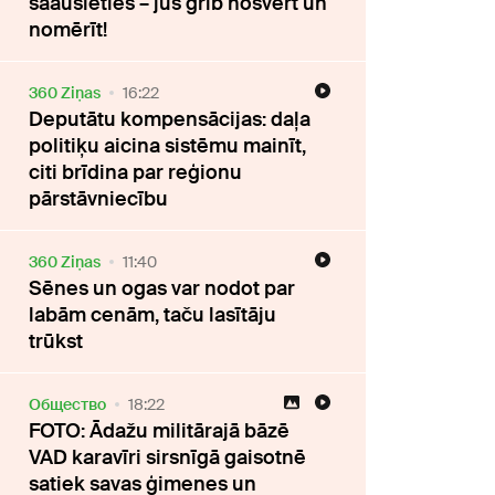
saausieties – jūs grib nosvērt un
nomērīt!
360 Ziņas
16:22
Deputātu kompensācijas: daļa
politiķu aicina sistēmu mainīt,
citi brīdina par reģionu
pārstāvniecību
360 Ziņas
11:40
Sēnes un ogas var nodot par
labām cenām, taču lasītāju
trūkst
Oбщество
18:22
FOTO: Ādažu militārajā bāzē
VAD karavīri sirsnīgā gaisotnē
satiek savas ģimenes un