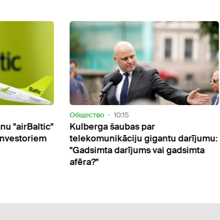
ство
10:15
Актуально
09:09
erga šaubas par
Jaunā trīs eiro mak
komunikāciju gigantu darījumu:
sākums - jau nove
simta darījums vai gadsimta
Ķīnas kļūs vēl dār
a?"