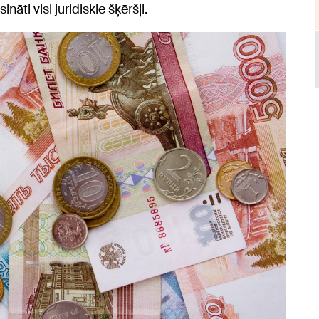
āti visi juridiskie šķēršļi.