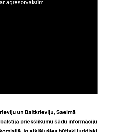
ieviju un Baltkrieviju, Saeimā
tbalstīja priekšlikumu šādu informāciju
misijā, jo atklājušies būtiski juridiski