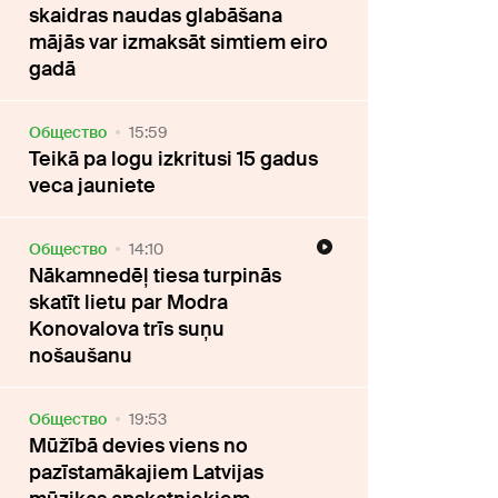
skaidras naudas glabāšana
mājās var izmaksāt simtiem eiro
gadā
Oбщество
15:59
Teikā pa logu izkritusi 15 gadus
veca jauniete
Oбщество
14:10
Nākamnedēļ tiesa turpinās
skatīt lietu par Modra
Konovalova trīs suņu
nošaušanu
Oбщество
19:53
Mūžībā devies viens no
pazīstamākajiem Latvijas