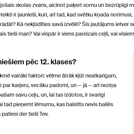
bjošais skolas zvans, aicinot paķert somu un bezrūpīgi me
oteikti ir jaunieši, kuri, arī tad, kad svētku kņada norimusi
rādāt? Kā nekļūdīties savā izvēlē? Šis jautājums ietver 
is tieši man? Vai vispār ir viens pareizais ceļš, vai visiem
uniešiem pēc 12. klases?
ekmē vairāki faktori: vēlme ātrāk kļūt neatkarīgam,
 par karjeru, vecāku padomi, un — jā — arī neziņa
ašam savu ceļu, un, lai tas izdotos, ir svarīgi
ai tad pieņemt lēmumu, kas balstīts nevis bailēs
 patiesi der tieši Tev.