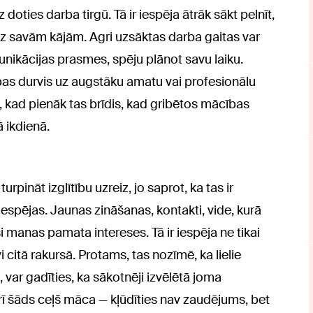
z doties darba tirgū. Tā ir iespēja ātrāk sākt pelnīt,
t uz savām kājām. Agri uzsāktas darba gaitas var
munikācijas prasmes, spēju plānot savu laiku.
ības durvis uz augstāku amatu vai profesionālu
k, kad pienāk tas brīdis, kad gribētos mācības
ā ikdienā.
rpināt izglītību uzreiz, jo saprot, ka tas ir
iespējas. Jaunas zināšanas, kontakti, vide, kurā
eši manas pamata intereses. Tā ir iespēja ne tikai
i citā rakursā. Protams, tas nozīmē, ka lielie
, var gadīties, ka sākotnēji izvēlētā joma
ī šāds ceļš māca — kļūdīties nav zaudējums, bet