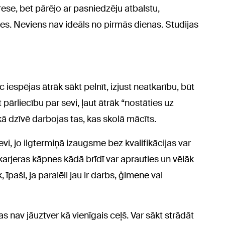
ese, bet pārējo ar pasniedzēju atbalstu,
ties. Neviens nav ideāls no pirmās dienas. Studijas
c iespējas ātrāk sākt pelnīt, izjust neatkarību, būt
pārliecību par sevi, ļaut ātrāk “nostāties uz
 kā dzīvē darbojas tas, kas skolā mācīts.
i, jo ilgtermiņā izaugsme bez kvalifikācijas var
karjeras kāpnes kādā brīdī var aprauties un vēlāk
, īpaši, ja paralēli jau ir darbs, ģimene vai
tas nav jāuztver kā vienīgais ceļš. Var sākt strādāt