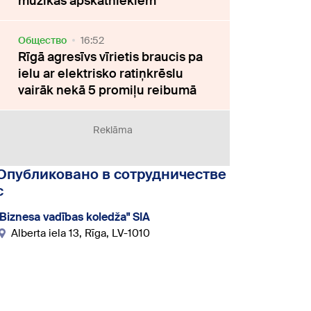
mūzikas apskatniekiem
Oбщество
16:52
Rīgā agresīvs vīrietis braucis pa
ielu ar elektrisko ratiņkrēslu
vairāk nekā 5 promiļu reibumā
Reklāma
Опубликовано в сотрудничестве
с
"Biznesa vadības koledža" SIA
Alberta iela 13, Rīga, LV-1010