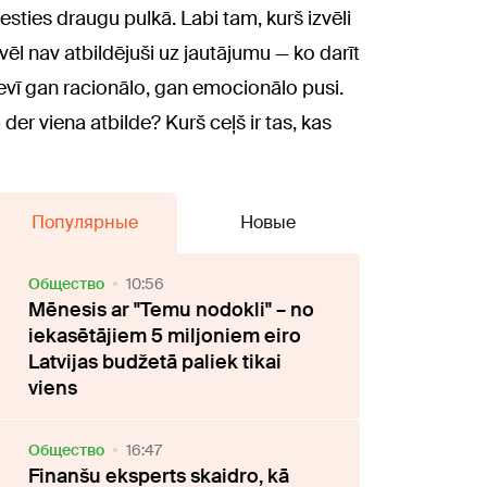
sties draugu pulkā. Labi tam, kurš izvēli
, vēl nav atbildējuši uz jautājumu — ko darīt
sevī gan racionālo, gan emocionālo pusi.
 der viena atbilde? Kurš ceļš ir tas, kas
Популярные
Новые
Oбщество
10:56
Mēnesis ar "Temu nodokli" – no
iekasētājiem 5 miljoniem eiro
Latvijas budžetā paliek tikai
viens
Oбщество
16:47
Finanšu eksperts skaidro, kā