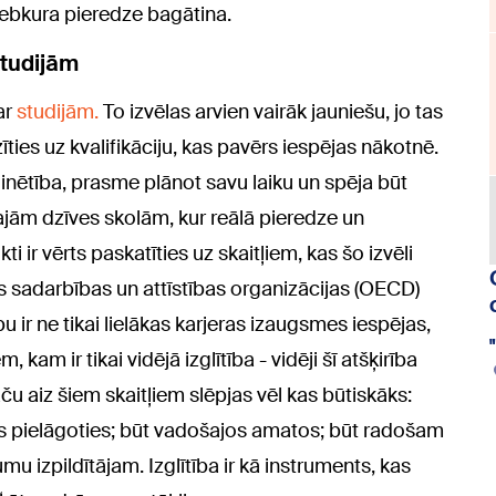
 jebkura pieredze bagātina.
studijām
ar
studijām.
To izvēlas arvien vairāk jauniešu, jo tas
īties uz kvalifikāciju, kas pavērs iespējas nākotnē.
inētība, prasme plānot savu laiku un spēja būt
kajām dzīves skolām, kur reālā pieredze un
i ir vērts paskatīties uz skaitļiem, kas šo izvēli
 sadarbības un attīstības organizācijas (OECD)
bu ir ne tikai lielākas karjeras izaugsmes iespējas,
, kam ir tikai vidējā izglītība - vidēji šī atšķirība
u aiz šiem skaitļiem slēpjas vēl kas būtiskāks:
evis pielāgoties; būt vadošajos amatos; būt radošam
mu izpildītājam. Izglītība ir kā instruments, kas