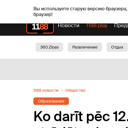
вс, 09.08.2026.
+21
°C
Genoveva, Madara, Geno
Вы используете старую версию браузера,
браузер!
Новости
1188 play
Пред
360 Ziņas
Развлечение
Отдых
Oбщество
Актуально
Трафик
1188 новости
Oбщество
Образование
Ko darīt pēc 12