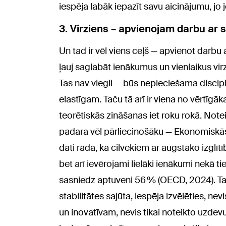
iespēja labāk iepazīt savu aicinājumu, jo
3. Virziens – apvienojam darbu ar 
Un tad ir vēl viens ceļš — apvienot darbu 
ļauj saglabāt ienākumus un vienlaikus virz
Tas nav viegli — būs nepieciešama discipl
elastīgam. Taču tā arī ir viena no vērtīgā
teorētiskās zināšanas iet roku rokā. Noteikt
padara vēl pārliecinošāku — Ekonomiskās
dati rāda, ka cilvēkiem ar augstāko izglītī
bet arī ievērojami lielāki ienākumi nekā tiem
sasniedz aptuveni 56 % (OECD, 2024). Tač
stabilitātes sajūta, iespēja izvēlēties, n
un inovatīvam, nevis tikai noteikto uzdevu