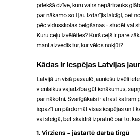
priekšā dzīve, kuru vairs nepārtrauks glā
par nākamo soli jau izdarījis laicīgi, bet n
pēc vidusskolas beigšanas - studēt vai st
Kuru ceļu izvēlēties? Kurš ceļš ir pareizāka
mani aizvedīs tur, kur vēlos nokļūt?
Kādas ir iespējas Latvijas ja
Latvijā un visā pasaulē jauniešu izvēli iet
vienlaikus vajadzība gūt ienākumus, sapņi
par nākotni. Svarīgākais ir atrast katram p
iepazīt un pārdomāt visas iespējas un tik
vai steigā, bet skaidrā izpratnē par to, kas
1. Virziens – jāstartē darba tirgū