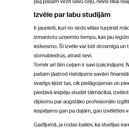
ļauj pašam virzīt savu ceļu, nevis tikai re
Izvēle par labu studijām
Ir jaunieši, kuri no sirds vēlas turpināt m
izmantotu uzņemto tempu, kas jau iegūts,
iedvesmo. Šī izvēle var būt drosmīga un tā
domubiedrus, atrast sevi.
Tomēr arī šim ceļam ir savi izaicinājumi. N
pašam jāatrod risinājums savām finansiā
svarīgs kļūst tas, cik pielāgojamas un pie
piedāvā iespēju studēt tālmācībā, izvēlo
diplomu par augstāko profesionālo izglī
iespējams gan pa daļām, gan izvēlēties v
Gadījumā, ja rodas bailes, ka studijas varē