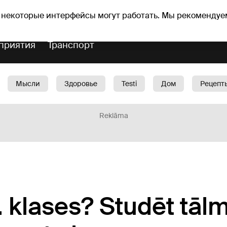
Прогноз погоды
Гороскопы
vefa
 некоторые интерфейсы могут работать. Мы рекомендуе
приятия
Транспорт
Мысли
Здоровье
Testi
Дом
Рецепт
Красота
Дети
Машина
1188 play
Spo
Reklāma
. klases? Studēt tāl