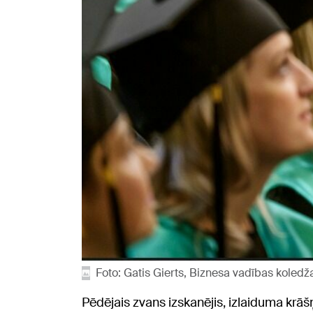
Foto: Gatis Gierts, Biznesa vadības koledž
Pēdējais zvans izskanējis, izlaiduma krāš