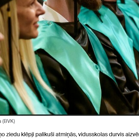
a (BVK)
ņo ziedu klēpji palikuši atmiņās, vidusskolas durvis aiz