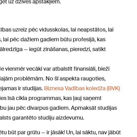
aģēt uz dzīves apstākļiem.
ācības uzreiz pēc vidusskolas, lai neapstātos, lai
 lai pēc dažiem gadiem būtu profesijā, kas
lredzīga — iegūt zināšanas, pieredzi, satikt
e vienmēr vecāki var atbalstīt finansiāli, bieži
lajām problēmām. No šī aspekta raugoties,
ejamas ir studijas.
Biznesa Vadības koledža (BVK)
ties īsā cikla programmas, kas ļauj saņemt
tību jau pēc divarpus gadiem. Apmaksāt studijas
alsts garantēto studiju aizdevumu.
tu būt par grūtu — ir jāsāk! Un, lai sāktu, nav jābūt