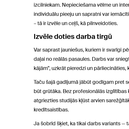
izcilniekam. Nepieciešama vēlme un inter
individuālu pieeju un sapratni var iemācī
– tā ir izvēle un ceļš, kā pilnveidoties.
Izvēle doties darba tirgū
Var saprast jauniešus, kuriem ir svarīgi pē
daļai no reālās pasaules. Darbs var sniegt 
kājām”, uzkrāt pieredzi un pārliecināties,
Taču šajā gadījumā jābūt godīgam pret sev
būt grūtāka. Bez profesionālās izglītības 
atgriezties studijās kļūst arvien sarežģītāk
kredītsaistības.
Ja šobrīd šķiet, ka tikai darbs variants — 