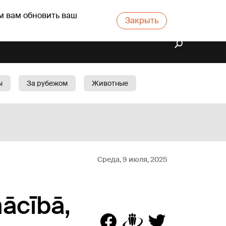
м вам обновить ваш
Закрыть
ы
За рубежом
Животные
rts
Бизнес
Cад
Среда, 9 июля, 2025
mācībā,