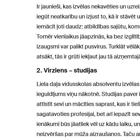
Ir jaunieši, kas izvēlas nekavēties un uzrei
iegūt neatkarību un izjust to, kā ir stāvē
iemācīt ļoti daudz: atbildības sajūtu, ko
Tomēr vienlaikus jāapzinās, ka bez izglīt
izaugsmi var palikt pusvirus. Turklāt vēlā
atsākt, tās ir grūti iekļaut jau tā aizņemtaj
2. Virziens – studijas
Liela daļa vidusskolas absolventu izvēlas tu
ieguldījums viņu nākotnē. Studijas paver 
attīstīt sevi un mācīties saprast, kas ir ti
sagatavoties profesijai, bet arī iepazīt sev
ienākumi būs jāatliek vēl uz kādu laiku, un
neizvēršas par mūža aizraušanos. Taču ar