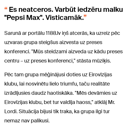
Es neatceros. Varbūt iedzēru malku
"Pepsi Max". Visticamāk.
Sarunā ar portālu 1188.lv iņš atcerās, ka uzreiz pēc
uzvaras grupa steigšus aizvesta uz preses
konferenci. "Mūs steidzami aizveda uz kādu preses
centru – uz preses konferenci," stāsta mūziķis.
Pēc tam grupa mēģinājusi doties uz Eirovīzijas
klubu, lai nosvinētu lielo triumfu, taču realitāte
izrādījusies daudz haotiskāka. "Mēs devāmies uz
Eirovīzijas klubu, bet tur valdīja haoss," atklāj Mr.
Lordi. Situācija bijusi tik traka, ka grupa ilgi tur
nemaz nav palikusi.