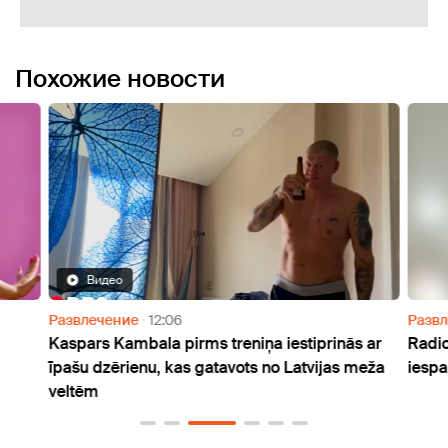
Похожие новости
Видео
Развлечение
12:06
Разв
Kaspars Kambala pirms treniņa iestiprinās ar
Radio
īpašu dzērienu, kas gatavots no Latvijas meža
iespa
veltēm