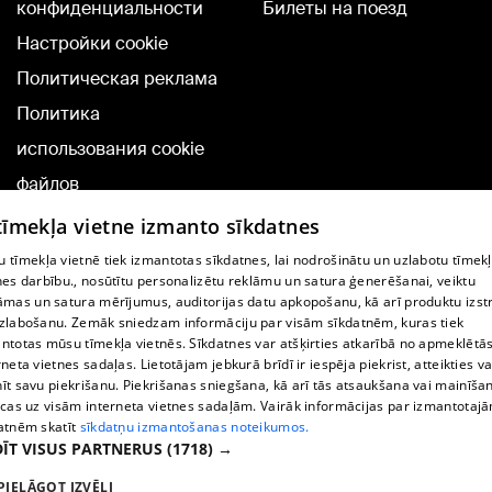
конфиденциальности
Билеты на поезд
Настройки cookie
Политическая реклама
Политика
использования cookie
файлов
Добавление
 tīmekļa vietne izmanto sīkdatnes
комментариев
 tīmekļa vietnē tiek izmantotas sīkdatnes, lai nodrošinātu un uzlabotu tīmek
nes darbību., nosūtītu personalizētu reklāmu un satura ģenerēšanai, veiktu
āmas un satura mērījumus, auditorijas datu apkopošanu, kā arī produktu izst
TВ-программа
zlabošanu. Zemāk sniedzam informāciju par visām sīkdatnēm, kuras tiek
Условия договора
ntotas mūsu tīmekļa vietnēs. Sīkdatnes var atšķirties atkarībā no apmeklētā
rneta vietnes sadaļas. Lietotājam jebkurā brīdī ir iespēja piekrist, atteikties va
360 Ziņu kontakti
īt savu piekrišanu. Piekrišanas sniegšana, kā arī tās atsaukšana vai mainīša
ecas uz visām interneta vietnes sadaļām. Vairāk informācijas par izmantotaj
Helio Media
atnēm skatīt
sīkdatņu izmantošanas noteikumos.
ĪT VISUS PARTNERUS
(1718) →
Служба помощи портала: э-почта -
info@1188.lv
PIELĀGOT IZVĒLI