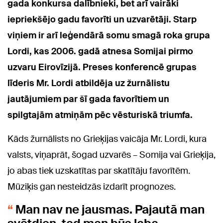
gada konkursa dalībnieki, bet arī vairāki
iepriekšējo gadu favorīti un uzvarētāji. Starp
viņiem ir arī leģendārā somu smagā roka grupa
Lordi, kas 2006. gadā atnesa Somijai pirmo
uzvaru Eirovīzijā. Preses konferencē grupas
līderis Mr. Lordi atbildēja uz žurnālistu
jautājumiem par šī gada favorītiem un
spilgtajām atmiņām pēc vēsturiskā triumfa.
Kāds žurnālists no Grieķijas vaicāja Mr. Lordi, kura
valsts, viņaprāt, šogad uzvarēs – Somija vai Grieķija,
jo abas tiek uzskatītas par skatītāju favorītēm.
Mūziķis gan nesteidzās izdarīt prognozes.
Man nav ne jausmas. Pajautā man