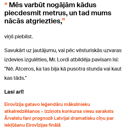
Mēs varbūt nogājām kādus
piecdesmit metrus, un tad mums
nācās atgriezties,
viņš piebilst.
Savukārt uz jautājumu, vai pēc vēsturiskās uzvaras
izdevies izgulēties, Mr. Lordi atbildēja pavisam īsi:
"Nē. Atceros, ka tas bija kā pusotra stunda vai kaut
kas tāds."
Lasi arī!
Eirovīzija gatavo leģendāru mākslinieku
atkalredzēšanos – izziņots konkursa viesu saraksts
Ārvalstu fani prognozē Latvijai dramatisku cīņu par
iekļūšanu Eirovīzijas finālā