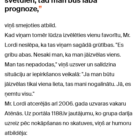
svētdien, tad man būs laba
prognoze,
viņš smejoties atbild.
Kad viņam tomēr lūdza izvēlēties vienu favorītu, Mr.
Lordi neslēpa, ka tas viņam sagādā grūtības. "Es
gribu abas. Nesaki man, ka man jāizvēlas viens.
Man tas nepadodas," viņš uzsver un salīdzina
situāciju ar iepirkšanos veikalā: "Ja man būtu
jāizvēlas tikai viena lieta, tas mani nogalinātu. Jā, es
ņemtu visu."
Mr. Lordi atcerējās arī 2006. gada uzvaras vakaru
Atēnās. Uz portāla 1188.lv jautājumu, ko grupa darīja
uzreiz pēc nokāpšanas no skatuves, viņš ar humoru
atbildēja: