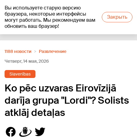
Вы используете старую версию
+20
°C
браузера, некоторые интерфейсы
Закрыть
могут работать. Мы рекомендуем вам
обновить ваш браузер!
Reklāma
1188 новости
Развлечение
Четверг, 14 мая, 2026
Slavenības
Ko pēc uzvaras Eirovīzijā
darīja grupa "Lordi"? Solists
atklāj detaļas