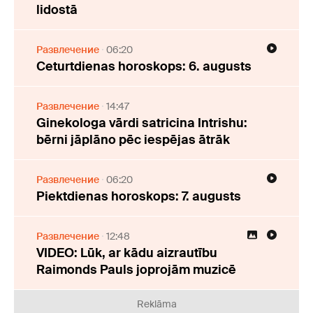
lidostā
Развлечение
06:20
Ceturtdienas horoskops: 6. augusts
Развлечение
14:47
Ginekologa vārdi satricina Intrishu:
bērni jāplāno pēc iespējas ātrāk
Развлечение
06:20
Piektdienas horoskops: 7. augusts
Развлечение
12:48
VIDEO: Lūk, ar kādu aizrautību
Raimonds Pauls joprojām muzicē
Reklāma