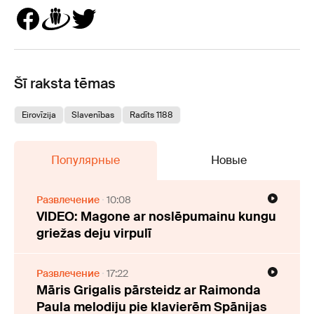
Šī raksta tēmas
Eirovīzija
Slavenības
Radīts 1188
Популярные
Новые
Развлечение
10:08
VIDEO: Magone ar noslēpumainu kungu
griežas deju virpulī
Развлечение
17:22
Māris Grigalis pārsteidz ar Raimonda
Paula melodiju pie klavierēm Spānijas