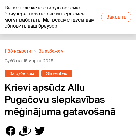
Вы используете старую версию
+19
°C
браузера, некоторые интерфейсы
Закрыть
могут работать. Мы рекомендуем вам
обновить ваш браузер!
Reklāma
1188 новости
За рубежом
Суббота, 15 марта, 2025
За рубежом
Slavenības
Krievi apsūdz Allu
Pugačovu slepkavības
mēģinājuma gatavošanā