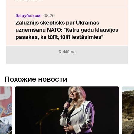
За рубежом
08:26
Zalužnijs skeptisks par Ukrainas
uzņemšanu NATO: "Katru gadu klausījos
pasakas, ka tūlīt, tūlīt iestāsimies"
Reklāma
Похожие новости