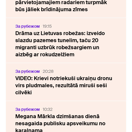
pārvietojamajiem radariem turpmāk
būs jāliek brīdinājuma zīmes
За рубежом
19:15
Drāma uz Lietuvas robežas: izveido
slazdu pazemes tunelim, taču 20
migranti uzbrūk robežsargiem un
aizbēg ar rokudzelžiem
За рубежом
20:28
VIDEO: Krievi notriekuši ukraiņu dronu
virs pludmales, rezultātā miruši seši
cilvēki
За рубежом
10:32
Megana Mārkla dzimšanas dienā
nesagaida publisku apsveikumu no
karaļnama