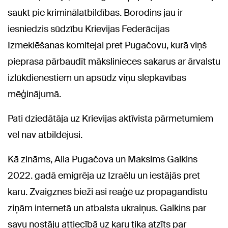
saukt pie kriminālatbildības. Borodins jau ir
iesniedzis sūdzību Krievijas Federācijas
Izmeklēšanas komitejai pret Pugačovu, kurā viņš
pieprasa pārbaudīt mākslinieces sakarus ar ārvalstu
izlūkdienestiem un apsūdz viņu slepkavības
mēģinājumā.
Pati dziedātāja uz Krievijas aktīvista pārmetumiem
vēl nav atbildējusi.
Kā zināms, Alla Pugačova un Maksims Galkins
2022. gadā emigrēja uz Izraēlu un iestājās pret
karu. Zvaigznes bieži asi reaģē uz propagandistu
ziņām internetā un atbalsta ukraiņus. Galkins par
savu nostāju attiecībā uz karu tika atzīts par