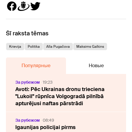
Šī raksta tēmas
Krievija
Politika
Alla Pugačova
Maksims Galkins
Популярные
Новые
За рубежом
19:23
Avoti: Pēc Ukrainas dronu trieciena
"Lukoil" rūpnīca Volgogradā pilnībā
apturējusi naftas pārstrādi
За рубежом
08:49
Igaunijas policijai pirms