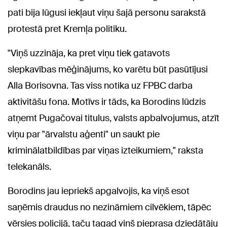
pati bija lūgusi iekļaut viņu šajā personu sarakstā
protestā pret Kremļa politiku.
"Viņš uzzināja, ka pret viņu tiek gatavots
slepkavības mēģinājums, ko varētu būt pasūtījusi
Alla Borisovna. Tas viss notika uz FPBC darba
aktivitāšu fona. Motīvs ir tāds, ka Borodins lūdzis
atņemt Pugačovai titulus, valsts apbalvojumus, atzīt
viņu par "ārvalstu aģenti" un saukt pie
kriminālatbildības par viņas izteikumiem," raksta
telekanāls.
Borodins jau iepriekš apgalvojis, ka viņš esot
saņēmis draudus no nezināmiem cilvēkiem, tāpēc
vērsies policijā, taču tagad viņš pieprasa dziedātāju