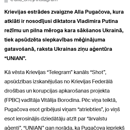
Krievijas estrādes zvaigzne Alla Pugačova, kura
atklāti ir nosodījusi diktatora Vladimira Putina
režīmu un pilna mēroga kara sākšanos Ukrainā,
tiek apsūdzēta slepkavības mēģinājuma
gatavošanā, raksta Ukrainas ziņu aģentūra
“UNIAN”.
Kā vēsta Krievijas “Telegram” kanāls “Shot”,
apsūdzības izskanējušas no Krievijas Federālā
drošības un korupcijas apkarošanas projekta
(FPBC) vadītāja Vitālija Borodina. Pēc viņa teiktā,
Pugačova esot gribējusi viņam “atriebties”, jo viņš
esot ierosinājis dziedātāju atzīt par “ārvalstu
aģenti”. “UNIAN” gan norāda, ka Pugačova iepriekš