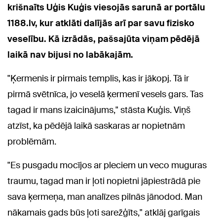
krišnaīts Uģis Kuģis viesojās sarunā ar portālu
1188.lv, kur atklāti dalījās arī par savu fizisko
veselību. Kā izrādās, pašsajūta viņam pēdējā
laikā nav bijusi no labākajām.
"Ķermenis ir pirmais templis, kas ir jākopj. Tā ir
pirmā svētnīca, jo veselā ķermenī vesels gars. Tas
tagad ir mans izaicinājums," stāsta Kuģis. Viņš
atzīst, ka pēdējā laikā saskaras ar nopietnām
problēmām.
"Es pusgadu mocījos ar pleciem un veco muguras
traumu, tagad man ir ļoti nopietni jāpiestrādā pie
sava ķermeņa, man analīzes pilnās jānodod. Man
nākamais gads būs ļoti sarežģīts," atklāj garīgais