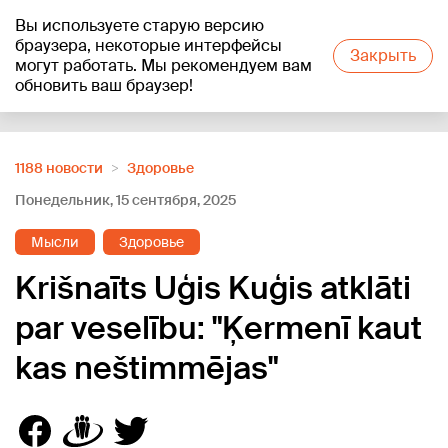
Вы используете старую версию
+16
°C
браузера, некоторые интерфейсы
Закрыть
могут работать. Мы рекомендуем вам
обновить ваш браузер!
Reklāma
1188 новости
Здоровье
Понедельник, 15 сентября, 2025
Мысли
Здоровье
Krišnaīts Uģis Kuģis atklāti
par veselību: "Ķermenī kaut
kas neštimmējas"