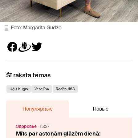
Foto: Margarita Gudže
Šī raksta tēmas
Uģis Kuģis
Veselība
Radīts 1188
Популярные
Новые
Здоровье
15:27
Mīts par astoņām glāzēm dienā: