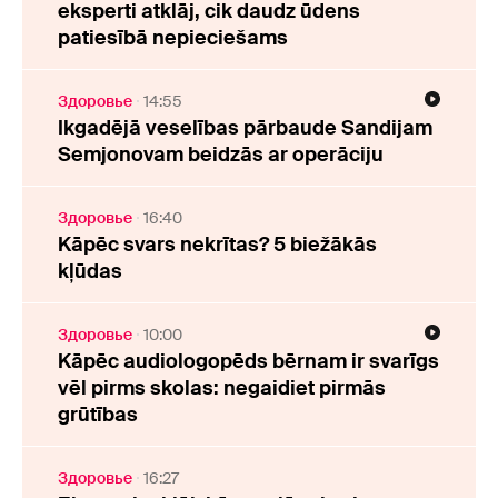
eksperti atklāj, cik daudz ūdens
patiesībā nepieciešams
Здоровье
14:55
Ikgadējā veselības pārbaude Sandijam
Semjonovam beidzās ar operāciju
Здоровье
16:40
Kāpēc svars nekrītas? 5 biežākās
kļūdas
Здоровье
10:00
Kāpēc audiologopēds bērnam ir svarīgs
vēl pirms skolas: negaidiet pirmās
grūtības
Здоровье
16:27