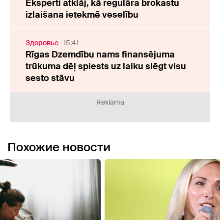
Eksperti atklāj, kā regulāra brokastu
izlaišana ietekmē veselību
Здоровье
15:41
Rīgas Dzemdību nams finansējuma
trūkuma dēļ spiests uz laiku slēgt visu
sesto stāvu
Reklāma
Похожие новости