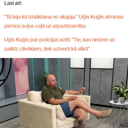
Lasi arī:
"Tā bija kā iznākšana no skapja." Uģis Kuģis atminas
pirmos soļus ceļā uz atpazīstamību
Uģis Kuģis par policijas vizīti: "Tie, kas nedzer un
palīdz cilvēkiem, tiek uztverti kā slikti"