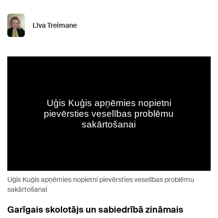
Līva Treimane
Uģis Kuģis apņēmies nopietni pievērsties veselības problēmu
sakārtošanai
Garīgais skolotājs un sabiedrībā zināmais