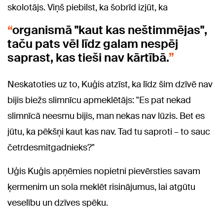
skolotājs. Viņš piebilst, ka šobrīd izjūt, ka
organismā "kaut kas neštimmējas",
taču pats vēl līdz galam nespēj
saprast, kas tieši nav kārtībā.
Neskatoties uz to, Kuģis atzīst, ka līdz šim dzīvē nav
bijis biežs slimnīcu apmeklētājs: "Es pat nekad
slimnīcā neesmu bijis, man nekas nav lūzis. Bet es
jūtu, ka pēkšņi kaut kas nav. Tad tu saproti – to sauc
četrdesmitgadnieks?"
Uģis Kuģis apņēmies nopietni pievērsties savam
ķermenim un sola meklēt risinājumus, lai atgūtu
veselību un dzīves spēku.