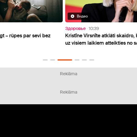
Видео
Здоровье
10:39
Мысл
z
Kristīne Virsnīte atklāti skaidro, kāpēc nolēmusi
Rober
uz visiem laikiem atteikties no saldumiem
baidī
laimī
Reklāma
Reklāma