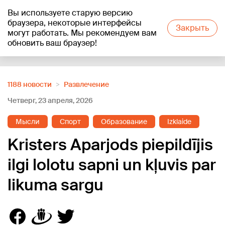
Вы используете старую версию
+22
°C
браузера, некоторые интерфейсы
Закрыть
могут работать. Мы рекомендуем вам
обновить ваш браузер!
Reklāma
1188 новости
Развлечение
Четверг, 23 апреля, 2026
Мысли
Спорт
Образование
Izklaide
Kristers Aparjods piepildījis
ilgi lolotu sapni un kļuvis par
likuma sargu