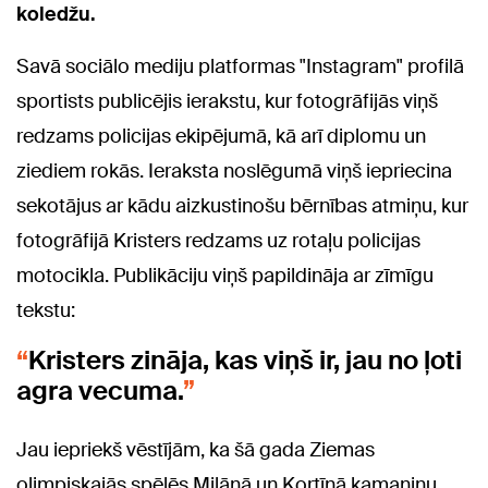
koledžu.
Savā sociālo mediju platformas "Instagram" profilā
sportists publicējis ierakstu, kur fotogrāfijās viņš
redzams policijas ekipējumā, kā arī diplomu un
ziediem rokās. Ieraksta noslēgumā viņš iepriecina
sekotājus ar kādu aizkustinošu bērnības atmiņu, kur
fotogrāfijā Kristers redzams uz rotaļu policijas
motocikla. Publikāciju viņš papildināja ar zīmīgu
tekstu:
Kristers zināja, kas viņš ir, jau no ļoti
agra vecuma.
Jau iepriekš vēstījām, ka šā gada Ziemas
olimpiskajās spēlēs Milānā un Kortīnā kamaniņu