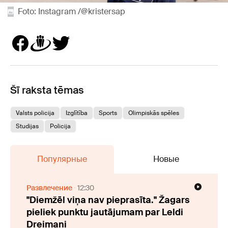
Foto: Instagram /@kristersap
Šī raksta tēmas
Valsts policija
Izglītība
Sports
Olimpiskās spēles
Studijas
Policija
Популярные
Новые
Развлечение
12:30
"Diemžēl viņa nav pieprasīta." Žagars
pieliek punktu jautājumam par Leldi
Dreimani