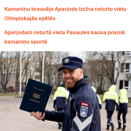
Kamaniņu braucējs Aparjods izcīna ceturto vietu
Olimpiskajās spēlēs
Aparjodam ceturtā vieta Pasaules kausa posmā
kamaniņu sportā