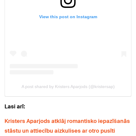
Lasi arī:
Kristers Aparjods atklāj romantisko iepazīšanās
stāstu un attiecību aizkulises ar otro pusīti