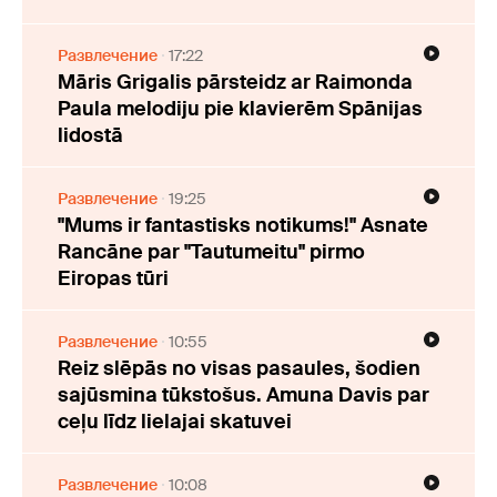
Развлечение
17:22
Māris Grigalis pārsteidz ar Raimonda
Paula melodiju pie klavierēm Spānijas
lidostā
Развлечение
19:25
"Mums ir fantastisks notikums!" Asnate
Rancāne par "Tautumeitu" pirmo
Eiropas tūri
Развлечение
10:55
Reiz slēpās no visas pasaules, šodien
sajūsmina tūkstošus. Amuna Davis par
ceļu līdz lielajai skatuvei
Развлечение
10:08