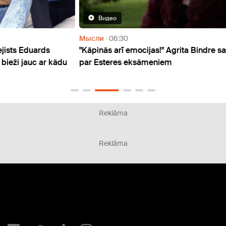
Видео
Мысли
06:30
Мысл
"Kāpinās arī emocijas!" Agrita Bindre satraukta
"Fu*k
kādu
par Esteres eksāmeniem
izmis
Reklāma
Reklāma