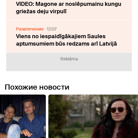
VIDEO: Magone ar noslēpumainu kungu
griežas deju virpulī
Развлечение
12:07
Viens no iespaidīgākajiem Saules
aptumsumiem būs redzams arī Latvijā
Reklāma
Похожие новости