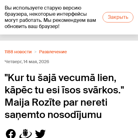
Вы используете старую версию
+18
°C
браузера, некоторые интерфейсы
Закрыть
могут работать. Мы рекомендуем вам
обновить ваш браузер!
Reklāma
1188 новости
Развлечение
Четверг, 14 мая, 2026
"Kur tu šajā vecumā lien,
kāpēc tu esi īsos svārkos."
Maija Rozīte par nereti
saņemto nosodījumu