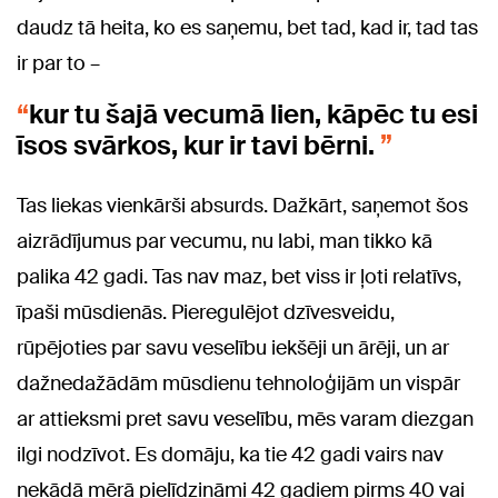
daudz tā heita, ko es saņemu, bet tad, kad ir, tad tas
ir par to –
kur tu šajā vecumā lien, kāpēc tu esi
īsos svārkos, kur ir tavi bērni.
Tas liekas vienkārši absurds. Dažkārt, saņemot šos
aizrādījumus par vecumu, nu labi, man tikko kā
palika 42 gadi. Tas nav maz, bet viss ir ļoti relatīvs,
īpaši mūsdienās. Pieregulējot dzīvesveidu,
rūpējoties par savu veselību iekšēji un ārēji, un ar
dažnedažādām mūsdienu tehnoloģijām un vispār
ar attieksmi pret savu veselību, mēs varam diezgan
ilgi nodzīvot. Es domāju, ka tie 42 gadi vairs nav
nekādā mērā pielīdzināmi 42 gadiem pirms 40 vai