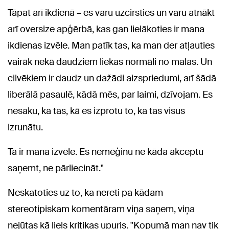
Tāpat arī ikdienā – es varu uzcirsties un varu atnākt
arī oversize apģērbā, kas gan lielākoties ir mana
ikdienas izvēle. Man patīk tas, ka man der atļauties
vairāk nekā daudziem liekas normāli no malas. Un
cilvēkiem ir daudz un dažādi aizspriedumi, arī šādā
liberālā pasaulē, kādā mēs, par laimi, dzīvojam. Es
nesaku, ka tas, kā es izprotu to, ka tas visus
izrunātu.
Tā ir mana izvēle. Es nemēģinu ne kāda akceptu
saņemt, ne pārliecināt."
Neskatoties uz to, ka nereti pa kādam
stereotipiskam komentāram viņa saņem, viņa
nejūtas kā liels kritikas upuris. "Kopumā man nav tik