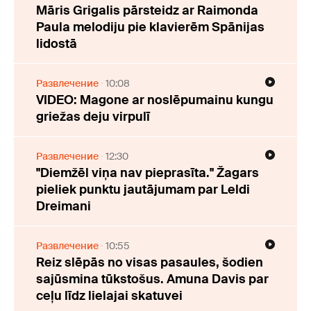
Māris Grigalis pārsteidz ar Raimonda
Paula melodiju pie klavierēm Spānijas
lidostā
Развлечение
10:08
VIDEO: Magone ar noslēpumainu kungu
griežas deju virpulī
Развлечение
12:30
"Diemžēl viņa nav pieprasīta." Žagars
pieliek punktu jautājumam par Leldi
Dreimani
Развлечение
10:55
Reiz slēpās no visas pasaules, šodien
sajūsmina tūkstošus. Amuna Davis par
ceļu līdz lielajai skatuvei