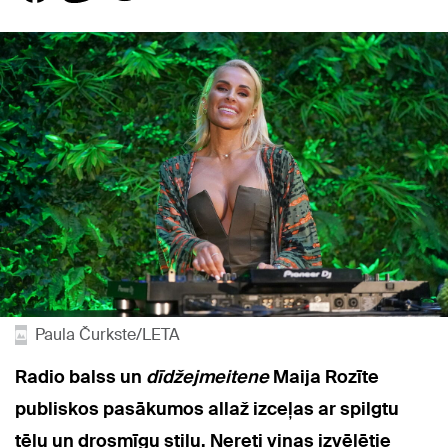
Paula Čurkste/LETA
Radio balss un
dīdžejmeitene
Maija Rozīte
publiskos pasākumos allaž izceļas ar spilgtu
tēlu un drosmīgu stilu. Nereti viņas izvēlētie