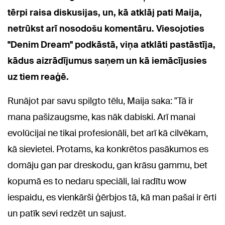
tērpi raisa diskusijas, un, kā atklāj pati Maija,
netrūkst arī nosodošu komentāru. Viesojoties
"Denim Dream" podkāstā, viņa atklāti pastāstīja,
kādus aizrādījumus saņem un kā iemācījusies
uz tiem reaģē.
Runājot par savu spilgto tēlu, Maija saka: "Tā ir
mana pašizaugsme, kas nāk dabiski. Arī manai
evolūcijai ne tikai profesionāli, bet arī kā cilvēkam,
kā sievietei. Protams, ka konkrētos pasākumos es
domāju gan par dreskodu, gan krāsu gammu, bet
kopumā es to nedaru speciāli, lai radītu wow
iespaidu, es vienkārši ģērbjos tā, kā man pašai ir ērti
un patīk sevi redzēt un sajust.