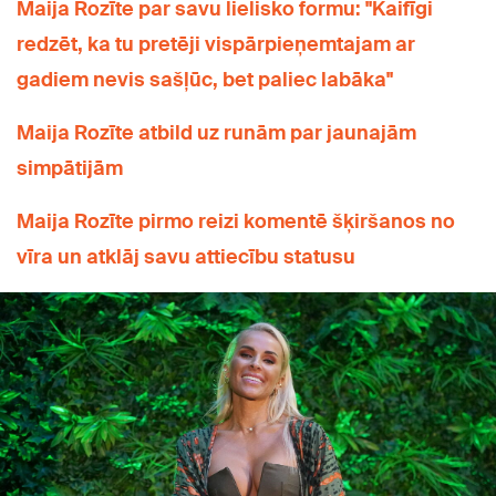
Maija Rozīte par savu lielisko formu: "Kaifīgi
redzēt, ka tu pretēji vispārpieņemtajam ar
gadiem nevis sašļūc, bet paliec labāka"
Maija Rozīte atbild uz runām par jaunajām
simpātijām
Maija Rozīte pirmo reizi komentē šķiršanos no
vīra un atklāj savu attiecību statusu