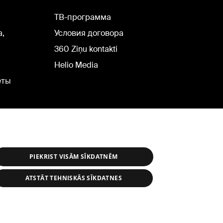
TВ-программа
а,
Условия договора
360 Ziņu kontakti
Helio Media
еты
PIEKRIST VISĀM SĪKDATNĒM
ATSTĀT TEHNISKĀS SĪKDATNES