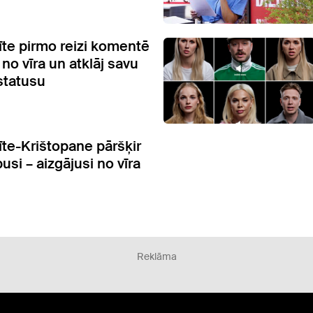
īte pirmo reizi komentē
no vīra un atklāj savu
statusu
īte-Krištopane pāršķir
usi – aizgājusi no vīra
Reklāma