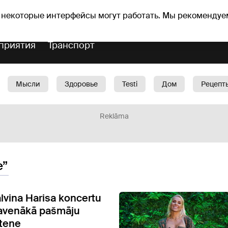
оз погоды
Гороскопы
 некоторые интерфейсы могут работать. Мы рекомендуе
приятия
Транспорт
Мысли
Здоровье
Testi
Дом
Рецепт
Красота
Дети
Машина
1188 play
Spo
Reklāma
e”
lvina Harisa koncertu
slavenākā pašmāju
tene