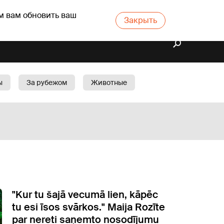
м вам обновить ваш
Закрыть
ы
За рубежом
Животные
rts
Бизнес
Cад
"Kur tu šajā vecumā lien, kāpēc
tu esi īsos svārkos." Maija Rozīte
par nereti saņemto nosodījumu