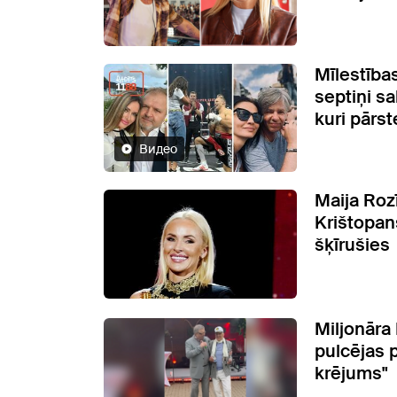
Mīlestība
septiņi sa
kuri pārst
Видео
Maija Roz
Krištopans
šķīrušies
Miljonāra
pulcējas p
krējums"