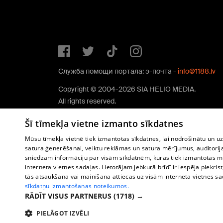
Служба помощи портала: э-почта -
info@1188.lv
Copyright © 2004-2026 SIA HELIO MEDIA.
All rights reserved.
Šī tīmekļa vietne izmanto sīkdatnes
Mūsu tīmekļa vietnē tiek izmantotas sīkdatnes, lai nodrošinātu un u
satura ģenerēšanai, veiktu reklāmas un satura mērījumus, auditorij
sniedzam informāciju par visām sīkdatnēm, kuras tiek izmantotas mū
interneta vietnes sadaļas. Lietotājam jebkurā brīdī ir iespēja piekrist
tās atsaukšana vai mainīšana attiecas uz visām interneta vietnes s
sīkdatņu izmantošanas noteikumos.
RĀDĪT VISUS PARTNERUS
(1718) →
PIELĀGOT IZVĒLI