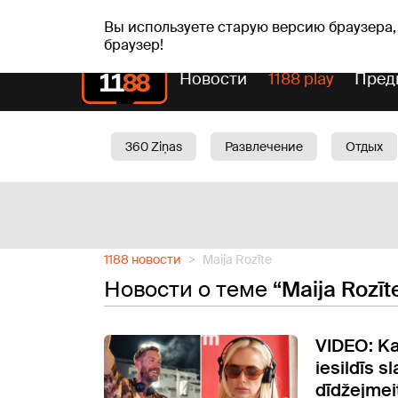
Прогн
чт, 06.08.2026.
+24
°C
Aisma, Askolds
Вы используете старую версию браузера,
браузер!
Новости
1188 play
Пред
360 Ziņas
Развлечение
Отдых
Oбщество
Актуально
Трафик
1188 новости
Maija Rozīte
Новости о теме
“Maija Rozīt
VIDEO: Ka
iesildīs 
dīdžejmei