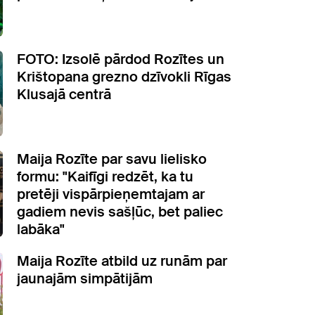
FOTO: Izsolē pārdod Rozītes un
Krištopana grezno dzīvokli Rīgas
Klusajā centrā
Maija Rozīte par savu lielisko
formu: "Kaifīgi redzēt, ka tu
pretēji vispārpieņemtajam ar
gadiem nevis sašļūc, bet paliec
labāka"
Maija Rozīte atbild uz runām par
jaunajām simpātijām