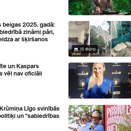
s beigas 2025. gadā:
biedrībā zināmi pāri,
eidza ar šķiršanos
15 Фото
īte un Kaspars
 vēl nav oficiāli
 Krūmiņa Līgo svinībās
olitiķi un "sabiedrības