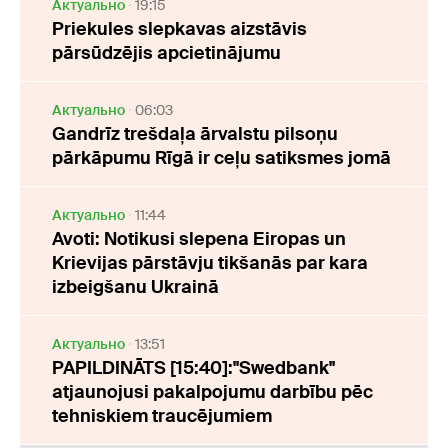
Актуально
19:15
Priekules slepkavas aizstāvis
pārsūdzējis apcietinājumu
Актуально
06:03
Gandrīz trešdaļa ārvalstu pilsoņu
pārkāpumu Rīgā ir ceļu satiksmes jomā
Актуально
11:44
Avoti: Notikusi slepena Eiropas un
Krievijas pārstāvju tikšanās par kara
izbeigšanu Ukrainā
Актуально
13:51
PAPILDINĀTS [15:40]:"Swedbank"
atjaunojusi pakalpojumu darbību pēc
tehniskiem traucējumiem