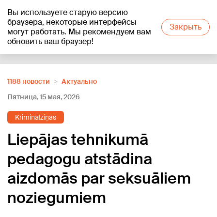
Вы используете старую версию
+20
°C
браузера, некоторые интерфейсы
Закрыть
могут работать. Мы рекомендуем вам
обновить ваш браузер!
Reklāma
1188 новости
Актуально
Пятница, 15 мая, 2026
Kriminālziņas
Liepājas tehnikumā
pedagogu atstādina
aizdomās par seksuāliem
noziegumiem