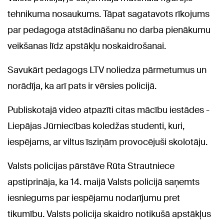
tehnikuma nosaukums. Tāpat sagatavots rīkojums
par pedagoga atstādināšanu no darba pienākumu
veikšanas līdz apstākļu noskaidrošanai.
Savukārt pedagogs LTV noliedza pārmetumus un
norādīja, ka arī pats ir vērsies policijā.
Publiskotajā video atpazīti citas mācību iestādes -
Liepājas Jūrniecības koledžas studenti, kuri,
iespējams, ar viltus īsziņām provocējuši skolotāju.
Valsts policijas pārstāve Rūta Strautniece
apstiprināja, ka 14. maijā Valsts policijā saņemts
iesniegums par iespējamu nodarījumu pret
tikumību. Valsts policija skaidro notikušā apstākļus