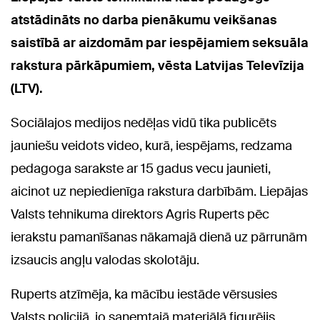
atstādināts no darba pienākumu veikšanas
saistībā ar aizdomām par iespējamiem seksuāla
rakstura pārkāpumiem, vēsta Latvijas Televīzija
(LTV).
Sociālajos medijos nedēļas vidū tika publicēts
jauniešu veidots video, kurā, iespējams, redzama
pedagoga sarakste ar 15 gadus vecu jaunieti,
aicinot uz nepiedienīga rakstura darbībām. Liepājas
Valsts tehnikuma direktors Agris Ruperts pēc
ierakstu pamanīšanas nākamajā dienā uz pārrunām
izsaucis angļu valodas skolotāju.
Ruperts atzīmēja, ka mācību iestāde vērsusies
Valsts policijā, jo saņemtajā materiālā figurējis