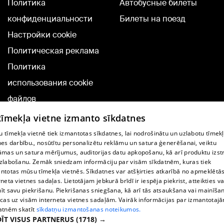
Политика
Автобусные билеты
конфиденциальности
Билеты на поезд
Настройки cookie
Политическая реклама
Политика
использования cookie
файлов
Добавление
 tīmekļa vietne izmanto sīkdatnes
комментариев
 tīmekļa vietnē tiek izmantotas sīkdatnes, lai nodrošinātu un uzlabotu tīmek
nes darbību., nosūtītu personalizētu reklāmu un satura ģenerēšanai, veiktu
āmas un satura mērījumus, auditorijas datu apkopošanu, kā arī produktu izst
TВ-программа
zlabošanu. Zemāk sniedzam informāciju par visām sīkdatnēm, kuras tiek
Условия договора
ntotas mūsu tīmekļa vietnēs. Sīkdatnes var atšķirties atkarībā no apmeklētā
rneta vietnes sadaļas. Lietotājam jebkurā brīdī ir iespēja piekrist, atteikties va
360 Ziņu kontakti
īt savu piekrišanu. Piekrišanas sniegšana, kā arī tās atsaukšana vai mainīša
ecas uz visām interneta vietnes sadaļām. Vairāk informācijas par izmantotaj
Helio Media
atnēm skatīt
sīkdatņu izmantošanas noteikumos.
ĪT VISUS PARTNERUS
(1718) →