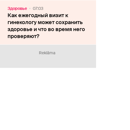
Здоровье
07:03
Как ежегодный визит к
гинекологу может сохранить
здоровье и что во время него
проверяют?
Reklāma