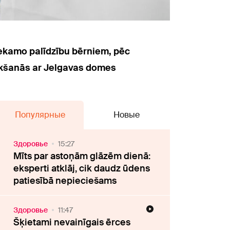
iekamo palīdzību bērniem, pēc
tikšanās ar Jelgavas domes
Популярные
Новые
Здоровье
15:27
Mīts par astoņām glāzēm dienā:
eksperti atklāj, cik daudz ūdens
patiesībā nepieciešams
Здоровье
11:47
Šķietami nevainīgais ērces