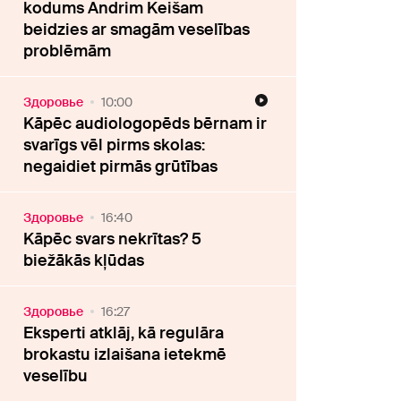
kodums Andrim Keišam
beidzies ar smagām veselības
problēmām
Здоровье
10:00
Kāpēc audiologopēds bērnam ir
svarīgs vēl pirms skolas:
negaidiet pirmās grūtības
Здоровье
16:40
Kāpēc svars nekrītas? 5
biežākās kļūdas
Здоровье
16:27
Eksperti atklāj, kā regulāra
brokastu izlaišana ietekmē
veselību