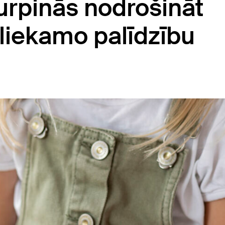
urpinās nodrošināt
liekamo palīdzību