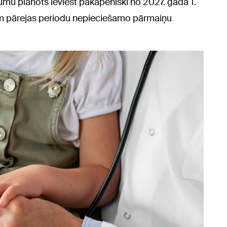
ējumu plānots ieviest pakāpeniski no 2027. gada 1.
ēm pārejas periodu nepieciešamo pārmaiņu