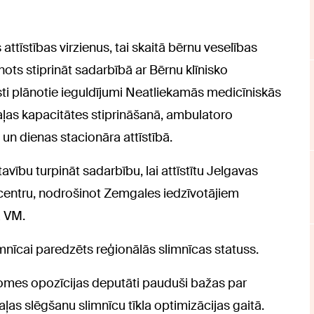
attīstības virzienus, tai skaitā bērnu veselības
ts stiprināt sadarbībā ar Bērnu klīnisko
sti plānotie ieguldījumi Neatliekamās medicīniskās
ļas kapacitātes stiprināšanā, ambulatoro
n dienas stacionāra attīstībā.
bu turpināt sadarbību, lai attīstītu Jelgavas
 centru, nodrošinot Zemgales iedzīvotājiem
a VM.
imnīcai paredzēts reģionālās slimnīcas statuss.
 domes opozīcijas deputāti pauduši bažas par
as slēgšanu slimnīcu tīkla optimizācijas gaitā.