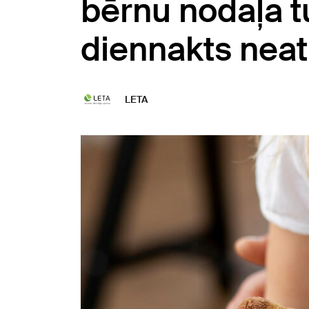
bērnu nodaļa t
diennakts neat
LETA