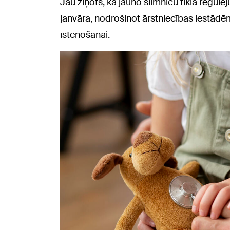
Jau ziņots, ka jauno slimnīcu tīkla regul
janvāra, nodrošinot ārstniecības iestād
īstenošanai.