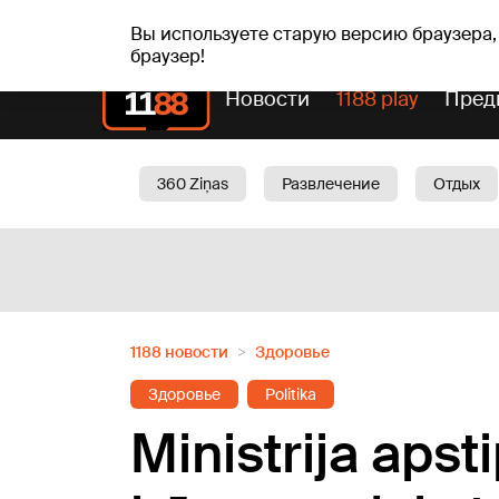
вс, 09.08.2026.
+22
°C
Genoveva, Madara, Geno
Вы используете старую версию браузера,
браузер!
Новости
1188 play
Пред
360 Ziņas
Развлечение
Отдых
Oбщество
Актуально
Трафик
1188 новости
Здоровье
Здоровье
Politika
Ministrija apst