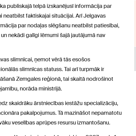
ka publiskajā telpā izskanējusī informācija par
eatbilst faktiskajai situācijai. Arī Jelgavas
rmācija par nodaļas slēgšanu neatbilst patiesībai,
ā un nekādi galīgi lēmumi šajā jautājumā nav
avas slimnīcai, ņemot vērā tās esošos
nālās slimnīcas statuss. Tai arī turpmāk ir
āšanā Zemgales reģionā, tai skaitā nodrošinot
jamību, norāda ministrijā.
edz skaidrāku ārstniecības iestāžu specializāciju,
stacionāra pakalpojumus. Tā mazināšot nepamatotu
tīvāku veselības aprūpes resursu izmantošanu.