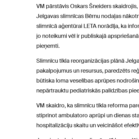
VM pārstāvis Oskars Šneiders skaidrojis, 
Jelgavas slimnīcas Bērnu nodaļas nākotni n
slimnīcā aģentūrai LETA norādīja, ka info
jo noteikumi vēl ir publiskajā apspriešan
pieņemti.
Slimnīcu tīkla reorganizācijas plānā Jelg
pakalpojumus un resursus, paredzēts reģio
būtiska loma veselības aprūpes nodrošin
nepārtrauktu pediatriskās palīdzības piee
VM skaidro, ka slimnīcu tīkla reforma par
stiprinot ambulatoro aprūpi un dienas 
hospitalizāciju skaitu un veicināšot efek