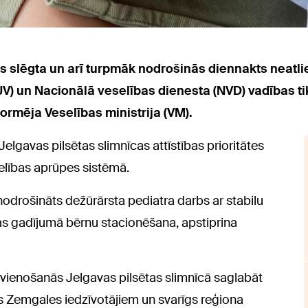
s slēgta un arī turpmāk nodrošinās diennakts neatl
JV) un Nacionālā veselības dienesta (NVD) vadības 
formēja Veselības ministrija (VM).
elgavas pilsētas slimnīcas attīstības prioritātes
elības aprūpes sistēmā.
 nodrošināts dežūrārsta pediatra darbs ar stabilu
as gadījumā bērnu stacionēšana, apstiprina
ī vienošanās Jelgavas pilsētas slimnīcā saglabāt
ms Zemgales iedzīvotājiem un svarīgs reģiona