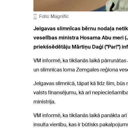
Foto: Magnific
Jelgavas slimnīcas bērnu nodaļa netik
veselības ministra Hosama Abu meri (
priekšsēdētāju Mārtiņu Daģi ("Par!") in
VM informē, ka tikšanās laikā pārrunātas J
un slimnīcas loma Zemgales reģiona ves
Jelgavas slimnīcā, tāpat kā līdz šim, būs
valsts finansējumu, kā arī nepieciešamīb
ministrija.
VM informē, ka tikšanās laikā panākta ar
insulta vienību, kas ir būtisks pakalpoju