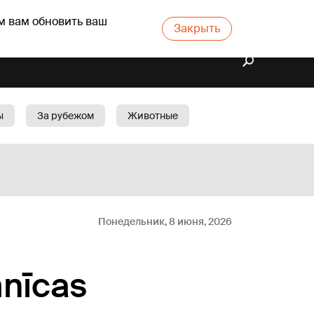
м вам обновить ваш
Закрыть
ы
За рубежом
Животные
rts
Бизнес
Cад
Понедельник, 8 июня, 2026
mnīcas