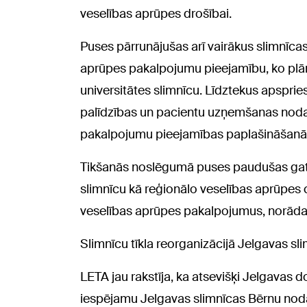
veselības aprūpes drošībai.
Puses pārrunājušas arī vairākus slimnīcas 
aprūpes pakalpojumu pieejamību, ko plāno
universitātes slimnīcu. Līdztekus apsprie
palīdzības un pacientu uzņemšanas noda
pakalpojumu pieejamības paplašināšanā u
Tikšanās noslēgumā puses paudušas gatavī
slimnīcu kā reģionālo veselības aprūpes
veselības aprūpes pakalpojumus, norād
Slimnīcu tīkla reorganizācijā Jelgavas sl
LETA jau rakstīja, ka atsevišķi Jelgavas
iespējamu Jelgavas slimnīcas Bērnu nodaļ