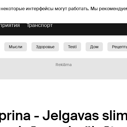
Прогноз погоды
Гороскопы
vefa
 некоторые интерфейсы могут работать. Мы рекомендуе
приятия
Транспорт
Мысли
Здоровье
Testi
Дом
Рецепт
Красота
Дети
Машина
1188 play
Spo
Reklāma
iprina - Jelgavas sli