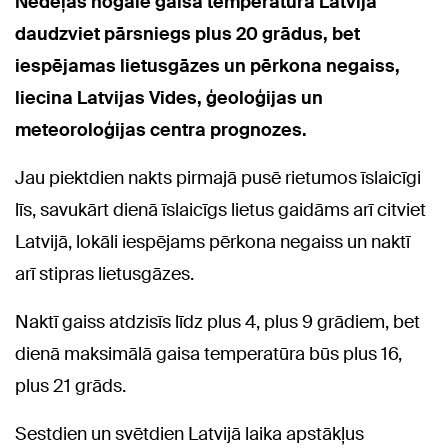
Nedēļas nogalē gaisa temperatūra Latvijā
daudzviet pārsniegs plus 20 grādus, bet
iespējamas lietusgāzes un pērkona negaiss,
liecina Latvijas Vides, ģeoloģijas un
meteoroloģijas centra prognozes.
Jau piektdien nakts pirmajā pusē rietumos īslaicīgi
līs, savukārt dienā īslaicīgs lietus gaidāms arī citviet
Latvijā, lokāli iespējams pērkona negaiss un naktī
arī stipras lietusgāzes.
Naktī gaiss atdzisīs līdz plus 4, plus 9 grādiem, bet
dienā maksimālā gaisa temperatūra būs plus 16,
plus 21 grāds.
Sestdien un svētdien Latvijā laika apstākļus