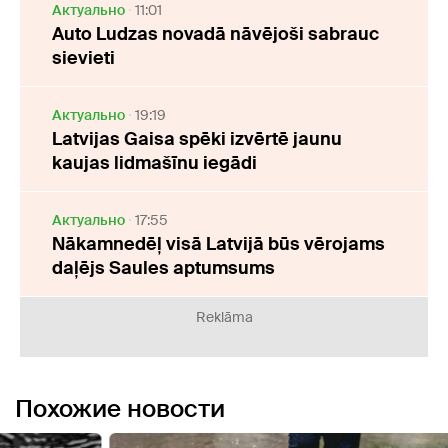
Актуально
11:01
Auto Ludzas novadā nāvējoši sabrauc
sievieti
Актуально
19:19
Latvijas Gaisa spēki izvērtē jaunu
kaujas lidmašīnu iegādi
Актуально
17:55
Nākamnedēļ visā Latvijā būs vērojams
daļējs Saules aptumsums
Reklāma
Похожие новости