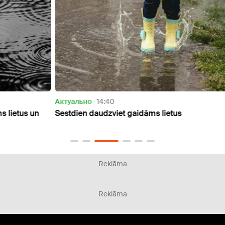
Актуально
14:40
Актуа
 un
Sestdien daudzviet gaidāms lietus
Tuvāk
lietus
Reklāma
Reklāma