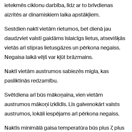
ietekmēs ciklonu darbība, līdz ar to brīvdienas
aizritēs ar dinamiskiem laika apstākļiem.
Sestdien naktī vietām rietumos, bet dienā jau
daudzviet valstī gaidāms īslaicīgs lietus, atsevišķās
vietās arī stipras lietusgāzes un pērkona negaiss.
Negaisa laikā vējš var kļūt brāzmains.
Naktī vietām austrumos sabiezēs migla, kas
pasliktinās redzamību.
Svētdiena arī būs mākoņaina, vien vietām
austrumos mākoņi izklīdīs. Līs galvenokārt valsts
austrumos, lokāli iespējams arī pērkona negaiss.
Naktīs minimālā gaisa temperatūra būs plus 7, plus