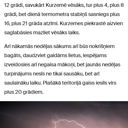
12 grādi, savukārt Kurzemē vēsāks, tur plus 4, plus 8
grādi, bet dienā termometra stabiņš sasniegs plus
16, plus 21 grāda atzīmi. Kurzemes piekrastē aizvien
saglabāsies mazliet vēsāks laiks.
Arī nākamās nedēļas sākums arī būs nokrišņiem
bagāts, daudzviet gaidāms lietus, iespējams
izveidosies arī negaisa mākoņi, bet jaunās nedēļas
turpinājums nesīs ne tikai sausāku, bet arī
saulaināku laiku. Plašākā teritorijā gaiss iesils virs
plus 20 grādiem.