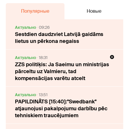
Популярные
Новые
Актуально
09:26
Sestdien daudzviet Latvijā gaidāms
lietus un pērkona negaiss
Актуально
18:31
ZZS politiķis: Ja Saeimu un ministrijas
pārceltu uz Valmieru, tad
kompensācijas varētu atcelt
Актуально
13:51
PAPILDINĀTS [15:40]:"Swedbank"
atjaunojusi pakalpojumu darbību pēc
tehniskiem traucējumiem