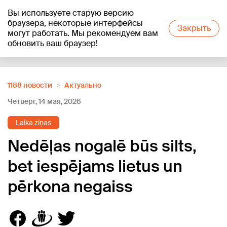
Вы используете старую версию
+23
°C
браузера, некоторые интерфейсы
Закрыть
могут работать. Мы рекомендуем вам
обновить ваш браузер!
Reklāma
1188 новости
Актуально
Четверг, 14 мая, 2026
Laika ziņas
Nedēļas nogalē būs silts,
bet iespējams lietus un
pērkona negaiss