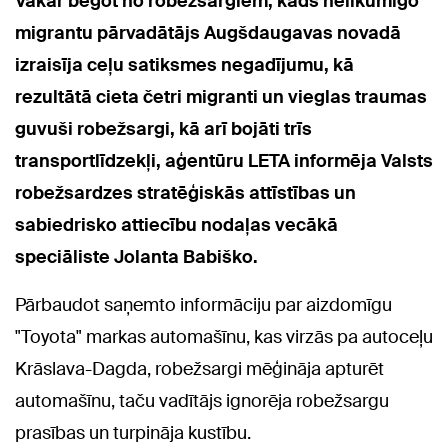
Vakar bēgot no robežsargiem, kāds nelikumīgo
migrantu pārvadātājs Augšdaugavas novadā
izraisīja ceļu satiksmes negadījumu, kā
rezultātā cieta četri migranti un vieglas traumas
guvuši robežsargi, kā arī bojāti trīs
transportlīdzekļi, aģentūru LETA informēja Valsts
robežsardzes stratēģiskās attīstības un
sabiedrisko attiecību nodaļas vecākā
speciāliste Jolanta Babiško.
Pārbaudot saņemto informāciju par aizdomīgu
"Toyota" markas automašīnu, kas virzās pa autoceļu
Krāslava-Dagda, robežsargi mēģināja apturēt
automašīnu, taču vadītājs ignorēja robežsargu
prasības un turpināja kustību.