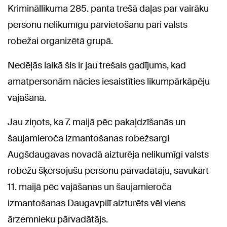
Krimināllikuma 285. panta trešā daļas par vairāku
personu nelikumīgu pārvietošanu pāri valsts
robežai organizētā grupā.
Nedēļās laikā šis ir jau trešais gadījums, kad
amatpersonām nācies iesaistīties likumpārkāpēju
vajāšanā.
Jau ziņots, ka 7. maijā pēc pakaļdzīšanās un
šaujamieroča izmantošanas robežsargi
Augšdaugavas novadā aizturēja nelikumīgi valsts
robežu šķērsojušu personu pārvadātāju, savukārt
11. maijā pēc vajāšanas un šaujamieroča
izmantošanas Daugavpilī aizturēts vēl viens
ārzemnieku pārvadātājs.