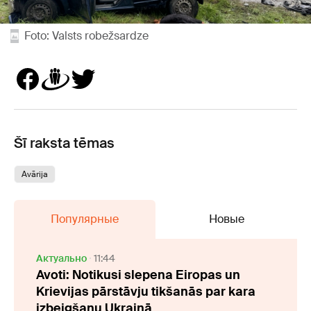
Foto: Valsts robežsardze
Šī raksta tēmas
Avārija
Популярные
Новые
Актуально
11:44
Avoti: Notikusi slepena Eiropas un
Krievijas pārstāvju tikšanās par kara
izbeigšanu Ukrainā