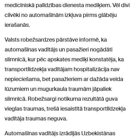
medicīniskā palīdzības dienesta mediķiem. Vēl divi
cilvēki no automašīnām izkļuva pirms glābēju
ierašanās.
Valsts robežsardzes pārstāve informē, ka
automašīnas vadītājs un pasažieri nogādāti
slimnīcā, kur pēc apskates mediķi konstatēja, ka
transportlīdzekļa vadītājam hospitalizācija nav
nepieciešama, bet pasažieriem ar dažāda veida
lūzumiem un mugurkaula traumām jāpaliek
slimnīcā. Robežsargi notikuma rezultātā guva
vieglas traumas, trešā iesaistītā transportlīdzekļa
vadītāja traumas neguva.
Automašīnas vadītājs izrādījās Uzbekistānas