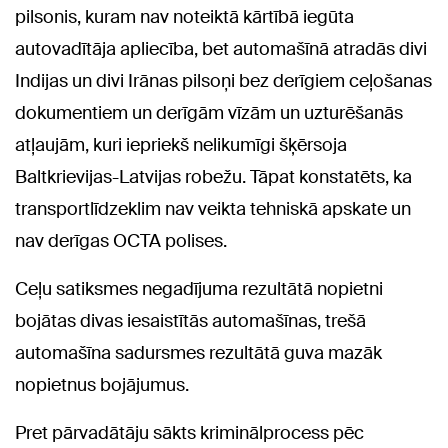
pilsonis, kuram nav noteiktā kārtībā iegūta
autovadītāja apliecība, bet automašīnā atradās divi
Indijas un divi Irānas pilsoņi bez derīgiem ceļošanas
dokumentiem un derīgām vīzām un uzturēšanās
atļaujām, kuri iepriekš nelikumīgi šķērsoja
Baltkrievijas-Latvijas robežu. Tāpat konstatēts, ka
transportlīdzeklim nav veikta tehniskā apskate un
nav derīgas OCTA polises.
Ceļu satiksmes negadījuma rezultātā nopietni
bojātas divas iesaistītās automašīnas, trešā
automašīna sadursmes rezultātā guva mazāk
nopietnus bojājumus.
Pret pārvadātāju sākts kriminālprocess pēc