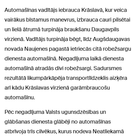
Automašīnas vadītājs iebrauca Krāslavā, kur veica
vairākus bīstamus manevrus, izbrauca cauri pilsētai
un lielā ātrumā turpināja braukšanu Daugavpils
virzienā. Vadītājs turpināja bēgt, līdz Augšdaugavas
novada Naujenes pagastā ietriecās citā robežsargu
dienesta automašīnā. Negadījuma laikā dienesta
automašīnā atradās divi robežsargi. Sadursmes
rezultātā likumpārkāpēja transportlīdzeklis aizķēra
arī kādu Krāslavas virzienā garāmbraucošu
automašīnu.
Pēc negadījuma Valsts ugunsdzēsības un
glābšanas dienesta glābēji no automašīnas
atbrīvoja trīs cilvēkus, kurus nodeva Neatliekamā