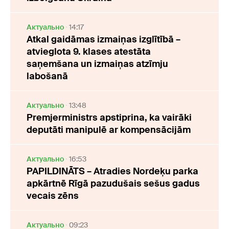
Актуально
14:17
Atkal gaidāmas izmaiņas izglītībā –
atvieglota 9. klases atestāta
saņemšana un izmaiņas atzīmju
labošanā
Актуально
13:48
Premjerministrs apstiprina, ka vairāki
deputāti manipulē ar kompensācijām
Актуально
16:53
PAPILDINĀTS – Atradies Nordeķu parka
apkārtnē Rīgā pazudušais sešus gadus
vecais zēns
Актуально
09:23