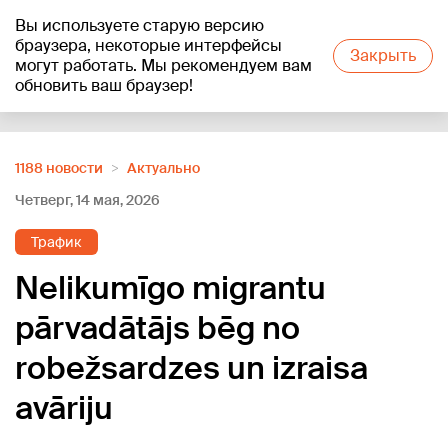
Вы используете старую версию
+19
°C
браузера, некоторые интерфейсы
Закрыть
могут работать. Мы рекомендуем вам
обновить ваш браузер!
Reklāma
1188 новости
Актуально
Четверг, 14 мая, 2026
Трафик
Nelikumīgo migrantu
pārvadātājs bēg no
robežsardzes un izraisa
avāriju