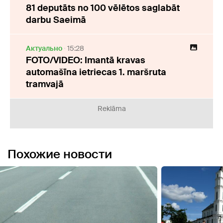
81 deputāts no 100 vēlētos saglabāt
darbu Saeimā
Актуально
15:28
FOTO/VIDEO: Imantā kravas
automašīna ietriecas 1. maršruta
tramvajā
Reklāma
Похожие новости