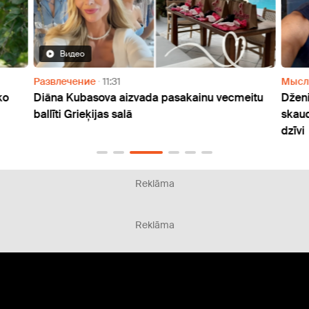
Видео
Развлечение
11:31
Мысл
ko
Diāna Kubasova aizvada pasakainu vecmeitu
Dženi
ballīti Grieķijas salā
skaud
dzīvi
Reklāma
Reklāma