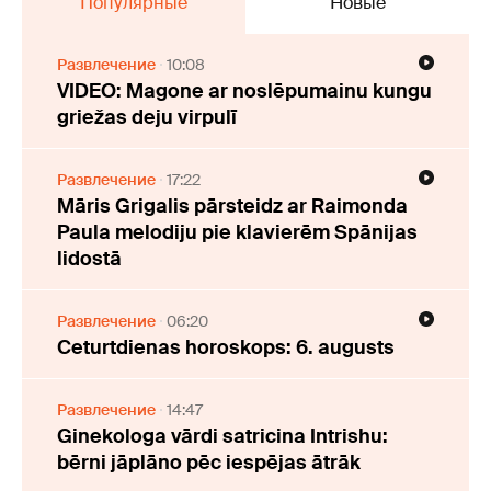
Популярные
Новые
Развлечение
10:08
VIDEO: Magone ar noslēpumainu kungu
griežas deju virpulī
Развлечение
17:22
Māris Grigalis pārsteidz ar Raimonda
Paula melodiju pie klavierēm Spānijas
lidostā
Развлечение
06:20
Ceturtdienas horoskops: 6. augusts
Развлечение
14:47
Ginekologa vārdi satricina Intrishu:
bērni jāplāno pēc iespējas ātrāk