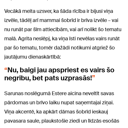
Vecākā meita uzsver, ka šāda rīcība ir bijusi viņa
izvēle, tādēļ arī mammai šobrīd ir brīva izvēle – vai
nu runāt par šīm attiecībām, vai arī nolikt šo tematu
malā. Agrita neslēpj, ka viņa īsti nevēlas vairs runāt
par šo tematu, tomēr dažādi notikumi atgriež šo
jautājumu dienaskārtībā:
Nu, baigi jau apspriest es vairs šo
negribu, bet pats uzprasās!
Sarunas noslēgumā Estere aicina neveltīt savas
pārdomas un brīvo laiku nupat saņemtajai ziņai.
Viņa akcentē, ka apkārt dāmas šobrīd ieskauj
pavasara saule, plaukstošie ziedi un līdzās esošās