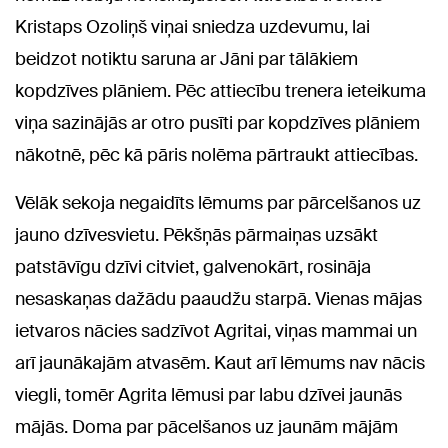
Kristaps Ozoliņš viņai sniedza uzdevumu, lai
beidzot notiktu saruna ar Jāni par tālākiem
kopdzīves plāniem. Pēc attiecību trenera ieteikuma
viņa sazinājās ar otro pusīti par kopdzīves plāniem
nākotnē, pēc kā pāris nolēma pārtraukt attiecības.
Vēlāk sekoja negaidīts lēmums par pārcelšanos uz
jauno dzīvesvietu. Pēkšņās pārmaiņas uzsākt
patstāvīgu dzīvi citviet, galvenokārt, rosināja
nesaskaņas dažādu paaudžu starpā. Vienas mājas
ietvaros nācies sadzīvot Agritai, viņas mammai un
arī jaunākajām atvasēm. Kaut arī lēmums nav nācis
viegli, tomēr Agrita lēmusi par labu dzīvei jaunās
mājās. Doma par pācelšanos uz jaunām mājām