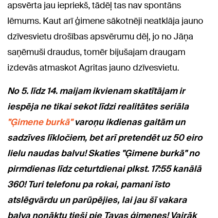
apsvērta jau iepriekš, tādēļ tas nav spontāns
lēmums. Kaut arī ģimene sākotnēji neatklāja jauno
dzīvesvietu drošības apsvērumu dēļ, jo no Jāņa
saņēmuši draudus, tomēr bijušajam draugam
izdevās atmaskot Agritas jauno dzīvesvietu.
No 5. līdz 14. maijam ikvienam skatītājam ir
iespēja ne tikai sekot līdzi realitātes seriāla
"Ģimene burkā"
varoņu ikdienas gaitām un
sadzīves līkločiem, bet arī pretendēt uz 50 eiro
lielu naudas balvu! Skaties "Ģimene burkā" no
pirmdienas līdz ceturtdienai plkst. 17:55 kanālā
360! Turi telefonu pa rokai, pamani īsto
atslēgvārdu un parūpējies, lai jau šī vakara
balva nonāktu tieši pie Tavas ģimenes! Vairāk