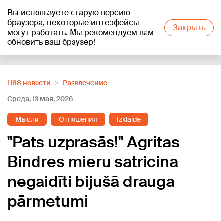
Вы используете старую версию
+20
°C
браузера, некоторые интерфейсы
Закрыть
могут работать. Мы рекомендуем вам
обновить ваш браузер!
Reklāma
1188 новости
Развлечение
Среда, 13 мая, 2026
Мысли
Отношения
Izklaide
"Pats uzprasās!" Agritas
Bindres mieru satricina
negaidīti bijušā drauga
pārmetumi