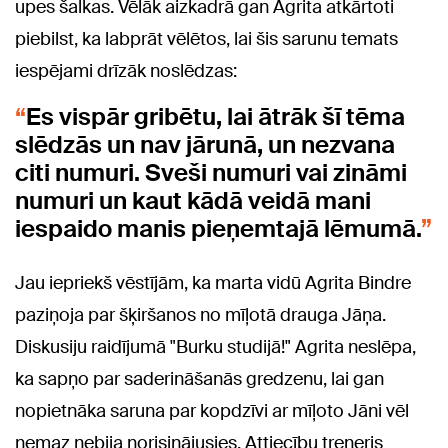
upes šalkas. Vēlāk aizkadrā gan Agrita atkārtoti
piebilst, ka labprāt vēlētos, lai šis sarunu temats
iespējami drīzāk noslēdzas:
Es vispār gribētu, lai ātrāk šī tēma
slēdzās un nav jārunā, un nezvana
citi numuri. Sveši numuri vai zināmi
numuri un kaut kādā veidā mani
iespaido manis pieņemtajā lēmumā.
Jau iepriekš vēstījām, ka marta vidū Agrita Bindre
paziņoja par šķiršanos no mīļotā drauga Jāņa.
Diskusiju raidījumā "Burku studijā!" Agrita
neslēpa,
ka sapņo par saderināšanās gredzenu, lai gan
nopietnāka saruna par kopdzīvi ar mīļoto Jāni vēl
nemaz nebija norisinājusies.
Attiecību treneris