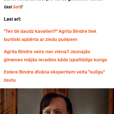
lasi
šeit
!
Lasi arī:
"Tev tik daudz kavalieri?" Agrita Bindre tiek
burtiski apbērta ar ziedu pušķiem
Agrita Bindre vairs nav viena? Jaunajās
ģimenes mājās ieradies kāds izpalīdzīgs kungs
Estere Bindre dīvāna ekspertiem velta "sulīgu"
žestu