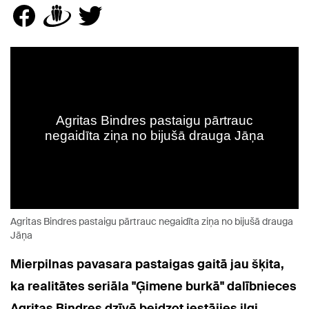
Agritas Bindres pastaigu pārtrauc negaidīta ziņa no bijušā drauga
Jāņa
Mierpilnas pavasara pastaigas gaitā jau šķita,
ka realitātes seriāla "Ģimene burkā" dalībnieces
Agritas Bindres dzīvē beidzot iestājies ilgi