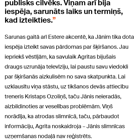
publisks cilvēks. Viņam arī bija
iespēja, sarunāts laiks un termiņš,
kad izteikties.
Sarunas gaitā arī Estere akcentē, ka Jānim tika dota
iespēja izteikt savas pārdomas par šķiršanos. Jau
iepriekš vēstījām, ka savulaik Agritas bijušais
draugs uzrunāja televīziju, lai paustu savu viedokli
par šķiršanās aizkulisēm no sava skatpunkta. Lai
uzklausītu viņa stāstu, uz tikšanos devās attiecību
treneris Kristaps Ozoliņš, taču Jānis neieradās,
aizbildinoties ar veselības problēmām. Viņš
norādīja, ka atrodas slimnīcā, taču, pārbaudot
informāciju, Agrita noskaidroja – Jānis slimnīcas
uzņemšanas nodaļā nav reģistrēts.