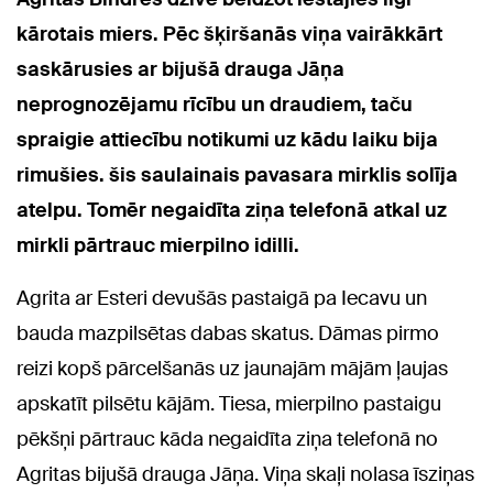
kārotais miers. Pēc šķiršanās viņa vairākkārt
saskārusies ar bijušā drauga Jāņa
neprognozējamu rīcību un draudiem,
taču
spraigie attiecību notikumi uz kādu laiku bija
rimušies. šis saulainais pavasara mirklis solīja
atelpu.
Tomēr negaidīta ziņa telefonā atkal uz
mirkli pārtrauc mierpilno idilli.
Agrita ar Esteri devušās pastaigā pa Iecavu un
bauda mazpilsētas dabas skatus. Dāmas pirmo
reizi kopš pārcelšanās uz jaunajām mājām ļaujas
apskatīt pilsētu kājām. Tiesa, mierpilno pastaigu
pēkšņi pārtrauc kāda negaidīta ziņa telefonā no
Agritas bijušā drauga Jāņa. Viņa skaļi nolasa īsziņas