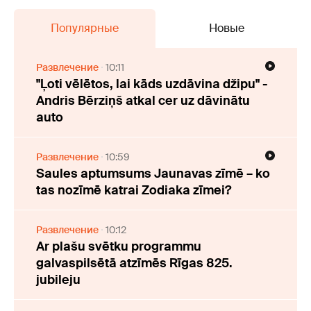
Популярные
Новые
Развлечение
10:11
"Ļoti vēlētos, lai kāds uzdāvina džipu" -
Andris Bērziņš atkal cer uz dāvinātu
auto
Развлечение
10:59
Saules aptumsums Jaunavas zīmē – ko
tas nozīmē katrai Zodiaka zīmei?
Развлечение
10:12
Ar plašu svētku programmu
galvaspilsētā atzīmēs Rīgas 825.
jubileju