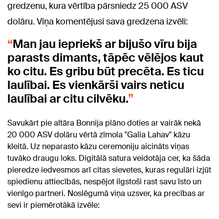
gredzenu, kura vērtība pārsniedz 25 000 ASV
dolāru. Viņa komentējusi sava gredzena izvēli:
Man jau iepriekš ar bijušo vīru bija
parasts dimants, tāpēc vēlējos kaut
ko citu. Es gribu būt precēta. Es ticu
laulībai. Es vienkārši vairs neticu
laulībai ar citu cilvēku.
Savukārt pie altāra Bonnija plāno doties ar vairāk nekā
20 000 ASV dolāru vērtā zīmola "
Galia Lahav"
kāzu
kleitā. Uz neparasto kāzu ceremoniju aicināts viņas
tuvāko draugu loks. Digitālā satura veidotāja cer, ka šāda
pieredze iedvesmos arī citas sievetes, kuras regulāri izjūt
spiedienu attiecībās, nespējot ilgstoši rast savu īsto un
vienīgo partneri. Noslēgumā viņa uzsver, ka precības ar
sevi ir piemērotākā izvēle: