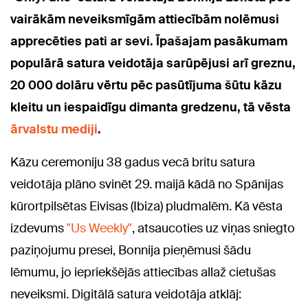
vairākām neveiksmīgām attiecībām nolēmusi
apprecēties pati ar sevi. Īpašajam pasākumam
populārā satura veidotāja sarūpējusi arī greznu,
20 000 dolāru vērtu pēc pasūtījuma šūtu kāzu
kleitu un iespaidīgu dimanta gredzenu, tā vēsta
ārvalstu mediji
.
Kāzu ceremoniju 38 gadus vecā britu satura
veidotāja plāno svinēt 29. maijā kādā no Spānijas
kūrortpilsētas Eivisas (
Ibiza
) pludmalēm. Kā vēsta
izdevums
"Us Weekly"
, atsaucoties uz viņas sniegto
paziņojumu presei, Bonnija pieņēmusi šādu
lēmumu, jo iepriekšējās attiecības allaž cietušas
neveiksmi. Digitālā satura veidotāja atklāj: