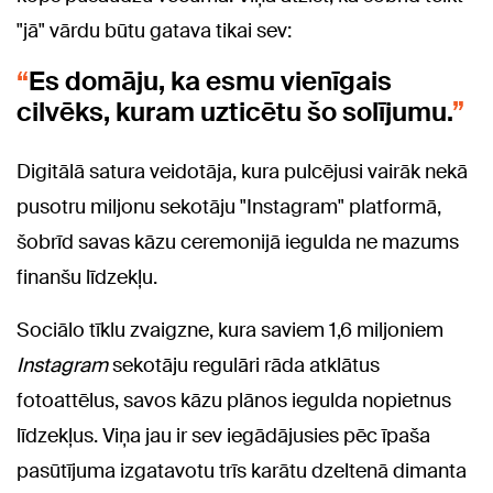
"jā" vārdu būtu gatava tikai sev:
Es domāju, ka esmu vienīgais
cilvēks, kuram uzticētu šo solījumu.
Digitālā satura veidotāja, kura pulcējusi vairāk nekā
pusotru miljonu sekotāju "Instagram" platformā,
šobrīd savas kāzu ceremonijā iegulda ne mazums
finanšu līdzekļu.
Sociālo tīklu zvaigzne, kura saviem 1,6 miljoniem
Instagram
sekotāju regulāri rāda atklātus
fotoattēlus, savos kāzu plānos iegulda nopietnus
līdzekļus. Viņa jau ir sev iegādājusies pēc īpaša
pasūtījuma izgatavotu trīs karātu dzeltenā dimanta