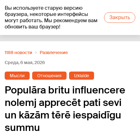
Вы используете старую версию
+23
°C
браузера, некоторые интерфейсы
Закрыть
могут работать. Мы рекомендуем вам
обновить ваш браузер!
Reklāma
1188 новости
Развлечение
Среда, 6 мая, 2026
Мысли
Отношения
Izklaide
Populāra britu influencere
nolemj apprecēt pati sevi
un kāzām tērē iespaidīgu
summu