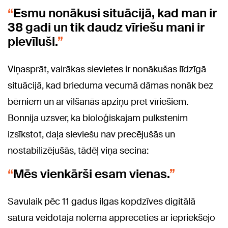
Esmu nonākusi situācijā, kad man ir
38 gadi un tik daudz vīriešu mani ir
pievīluši.
Viņasprāt, vairākas sievietes ir nonākušas līdzīgā
situācijā, kad brieduma vecumā dāmas nonāk bez
bērniem un ar vilšanās apziņu pret vīriešiem.
Bonnija uzsver, ka bioloģiskajam pulkstenim
izsīkstot, daļa sieviešu nav precējušās un
nostabilizējušās, tādēļ viņa secina:
Mēs vienkārši esam vienas.
Savulaik pēc 11 gadus ilgas kopdzīves digitālā
satura veidotāja nolēma apprecēties ar iepriekšējo