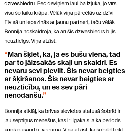
dzīvesbiedru. Pēc deviņiem laulība izjuka, jo vīrs
visu šo laiku krāpa. Vēlāk viņa pārcēlās uz dzīvi
Eivisā un iepazinās ar jaunu partneri, taču vēlāk
Bonnija noskaidroja, ka arī šis dzīvesbiedrs bijis
neuzticīgs. Viņa atzīst:
Man šķiet, ka, ja es būšu viena, tad
par to jāizsakās skaļi un skaidri. Es
nevaru sevi pievilt. Šis nevar beigties
ar šķiršanos. Šis nevar beigties ar
neuzticību, un es sev pāri
nenodarīšu.
Bonnija atklāj, ka brīvas sievietes statusā šobrīd ir
jau septiņus mēnešus, kas ir ilgākais laika periods
kopš pusaudžu vecuma. Viņa atzīst, ka šobrīd teikt