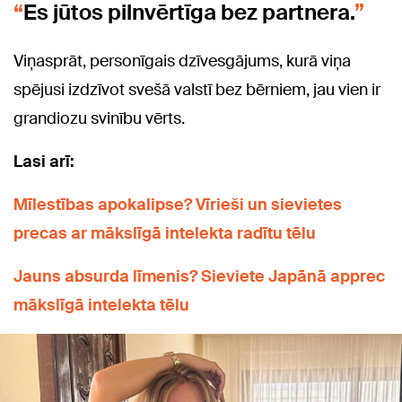
Es jūtos pilnvērtīga bez partnera.
Viņasprāt, personīgais dzīvesgājums, kurā viņa
spējusi izdzīvot svešā valstī bez bērniem, jau vien ir
grandiozu svinību vērts.
Lasi arī:
Mīlestības apokalipse? Vīrieši un sievietes
precas ar mākslīgā intelekta radītu tēlu
Jauns absurda līmenis? Sieviete Japānā apprec
mākslīgā intelekta tēlu