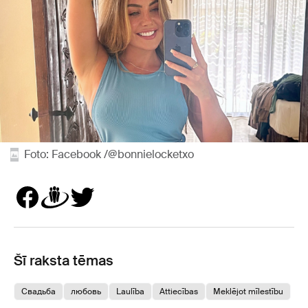
Foto: Facebook /@bonnielocketxo
Šī raksta tēmas
Свадьба
любовь
Laulība
Attiecības
Meklējot mīlestību