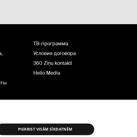
TВ-программа
а,
Условия договора
360 Ziņu kontakti
Helio Media
еты
PIEKRIST VISĀM SĪKDATNĒM