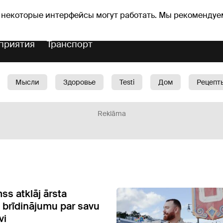
Прогноз погоды
Гороскопы
 некоторые интерфейсы могут работать. Мы рекомендуе
приятия
Транспорт
Мысли
Здоровье
Testi
Дом
Рецепт
Красота
Дети
Машина
1188 play
Spo
Reklāma
ss atklāj ārsta
 brīdinājumu par savu
vi