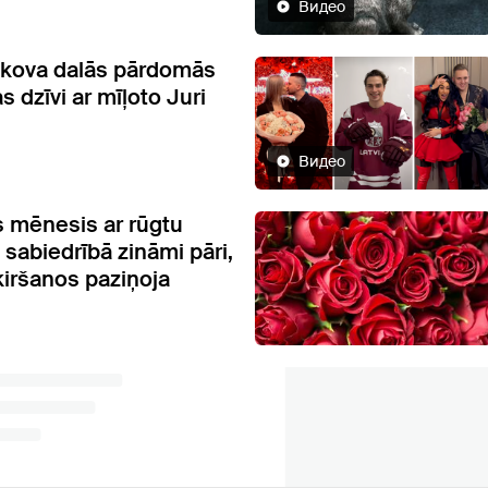
Видео
akova dalās pārdomās
as dzīvi ar mīļoto Juri
Видео
s mēnesis ar rūgtu
 sabiedrībā zināmi pāri,
ķiršanos paziņoja