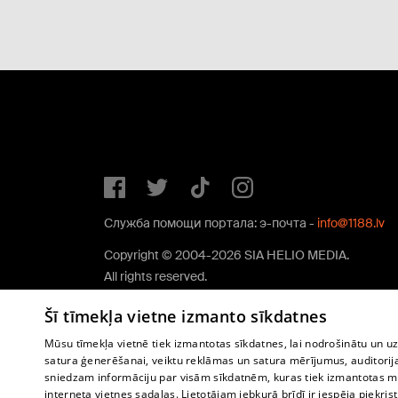
Служба помощи портала: э-почта -
info@1188.lv
Copyright © 2004-2026 SIA HELIO MEDIA.
All rights reserved.
Šī tīmekļa vietne izmanto sīkdatnes
Mūsu tīmekļa vietnē tiek izmantotas sīkdatnes, lai nodrošinātu un u
satura ģenerēšanai, veiktu reklāmas un satura mērījumus, auditorij
sniedzam informāciju par visām sīkdatnēm, kuras tiek izmantotas mū
interneta vietnes sadaļas. Lietotājam jebkurā brīdī ir iespēja piekrist