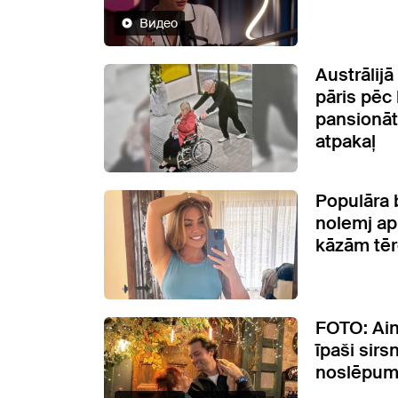
Видео
Austrālijā
pāris pēc
pansionāt
atpakaļ
Populāra 
nolemj ap
kāzām tē
FOTO: Ain
īpaši sirs
noslēpum