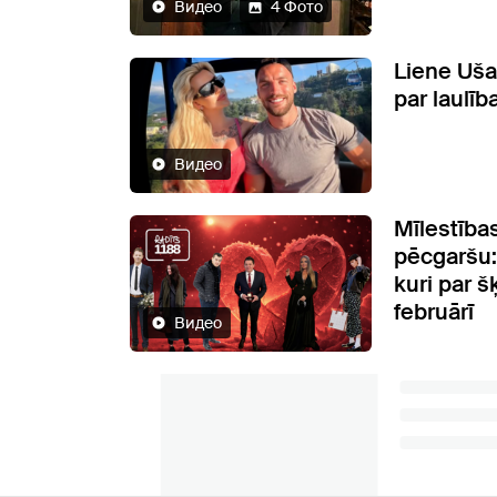
Видео
4 Фото
Liene Uš
par laulīb
Видео
Mīlestība
pēcgaršu:
kuri par š
februārī
Видео