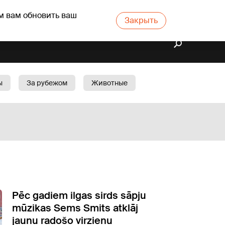
м вам обновить ваш
Закрыть
ы
За рубежом
Животные
rts
Бизнес
Cад
Pēc gadiem ilgas sirds sāpju
mūzikas Sems Smits atklāj
jaunu radošo virzienu