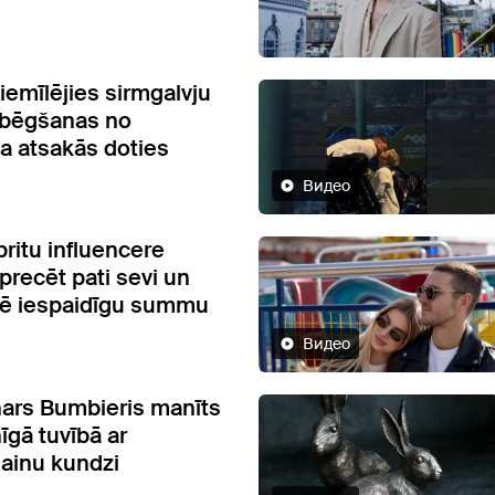
 iemīlējies sirmgalvju
 bēgšanas no
a atsakās doties
Видео
britu influencere
precēt pati sevi un
rē iespaidīgu summu
Видео
ars Bumbieris manīts
nīgā tuvībā ar
ainu kundzi