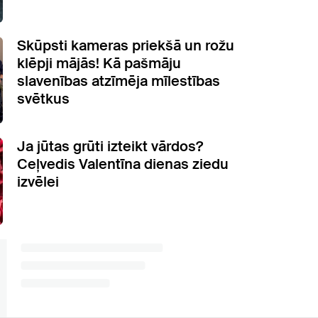
Skūpsti kameras priekšā un rožu
klēpji mājās! Kā pašmāju
slavenības atzīmēja mīlestības
svētkus
Ja jūtas grūti izteikt vārdos?
Ceļvedis Valentīna dienas ziedu
izvēlei