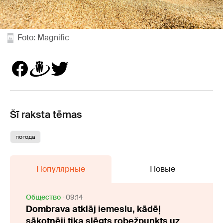
Foto: Magnific
Šī raksta tēmas
погода
Популярные
Новые
Oбщество
09:14
Dombrava atklāj iemeslu, kādēļ
sākotnēji tika slēgts robežpunkts uz