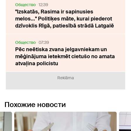
Oбщество
12:39
"Izskatās, Rasima ir sapinusies
melos..." Politiķes māte, kurai piederot
dzīvoklis Rīgā, patiesībā strādā Latgalē
Oбщество
07:39
Pēc neētiska zvana jelgavniekam un
mēģinājuma ietekmēt cietušo no amata
atvaļina policistu
Reklāma
Похожие новости