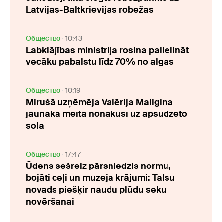
Latvijas-Baltkrievijas robežas
Oбщество
10:43
Labklājības ministrija rosina palielināt
vecāku pabalstu līdz 70% no algas
Oбщество
10:19
Mirušā uzņēmēja Valērija Maligina
jaunākā meita nonākusi uz apsūdzēto
sola
Oбщество
17:47
Ūdens sešreiz pārsniedzis normu,
bojāti ceļi un muzeja krājumi: Talsu
novads piešķir naudu plūdu seku
novēršanai