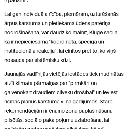
izpausmi".
Lai gan individuāla rīcība, piemēram, uzturēšanās
ārpus karstuma un pietiekama ūdens patēriņa
nodrošināšana, var daudz ko mainīt, Klūge sacīja,
ka ir nepieciešama "koordinēta, spēcīga un
institucionāla reakcija", lai cīnītos pret to, ko viņš
nosauca par sistēmisku krīzi.
Jaunajās vadlīnijās vietējās iestādes tiek mudinātas
atzīt klimata pārmaiņas par "pirmkārt un
galvenokārt draudiem cilvēku drošībai" un ieviest
rīcības plānus karstuma viļņa gadījumos. Starp
rekomendācijām ir ēnaino zonu paplašināšana
pilsētās, sociālo pakalpojumu uzlabošana, lai