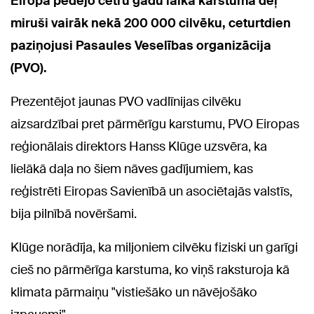
Eiropā pēdējo četru gadu laikā karstuma dēļ
miruši vairāk nekā 200 000 cilvēku, ceturtdien
paziņojusi Pasaules Veselības organizācija
(PVO).
Prezentējot jaunas PVO vadlīnijas cilvēku
aizsardzībai pret pārmērīgu karstumu, PVO Eiropas
reģionālais direktors Hanss Klūge uzsvēra, ka
lielākā daļa no šiem nāves gadījumiem, kas
reģistrēti Eiropas Savienībā un asociētajās valstīs,
bija pilnībā novēršami.
Klūge norādīja, ka miljoniem cilvēku fiziski un garīgi
cieš no pārmērīga karstuma, ko viņš raksturoja kā
klimata pārmaiņu "vistiešāko un nāvējošāko