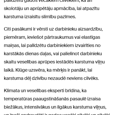
palīdzētu gados vecākiem cilvēkiem, kā arī
skolotāju un aprūpētāju apmācība, lai atpazītu
karstuma izraisītu slimību pazīmes.
Citi pasākumi ir vērsti uz darbinieku aizsardzību,
piemēram, ieviešot pārtraukumus vai elastīgas
maiņas, lai palīdzētu darbiniekiem izvairīties no
karstākās dienas daļas, vai palielinot darbinieku
skaitu veselības aprūpes iestādēs karstuma viļņu
laikā. Klūge uzsvēra, ka mērķis ir panākt, lai
karstuma dēļ dzīvību nezaudē neviens cilvēks.
Klimata un veselības eksperti brīdina, ka
temperatūras paaugstināšanās pasaulē izraisa
biežākus, intensīvākus un ilgākus karstuma viļņus,