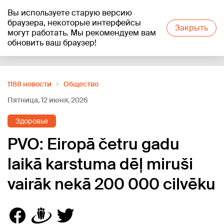
Вы используете старую версию
+17
°C
браузера, некоторые интерфейсы
Закрыть
могут работать. Мы рекомендуем вам
обновить ваш браузер!
Reklāma
1188 новости
Oбщество
Пятница, 12 июня, 2026
Здоровье
PVO: Eiropā četru gadu
laikā karstuma dēļ miruši
vairāk nekā 200 000 cilvēku