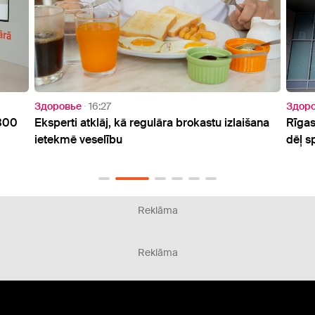
Здоровье
15:41
tu izlaišana
Rīgas Dzemdību nams finansējuma trūkuma
dēļ spiests uz laiku slēgt visu sesto stāvu
Reklāma
Reklāma