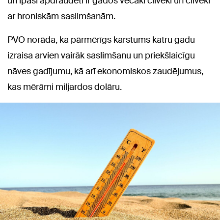
un īpaši apdraudēti ir gados vecāki cilvēki un cilvēki
ar hroniskām saslimšanām.
PVO norāda, ka pārmērīgs karstums katru gadu
izraisa arvien vairāk saslimšanu un priekšlaicīgu
nāves gadījumu, kā arī ekonomiskos zaudējumus,
kas mērāmi miljardos dolāru.