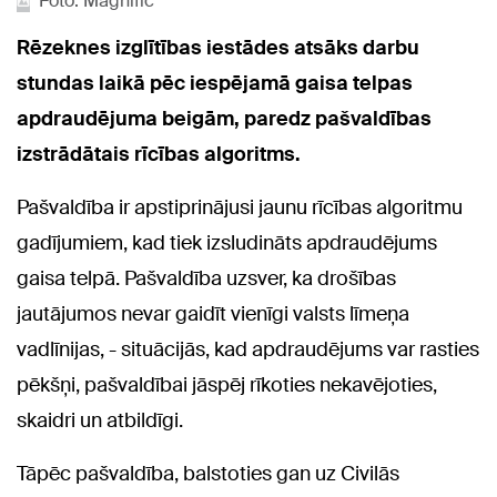
Foto: Magnific
Rēzeknes izglītības iestādes atsāks darbu
stundas laikā pēc iespējamā gaisa telpas
apdraudējuma beigām, paredz pašvaldības
izstrādātais rīcības algoritms.
Pašvaldība ir apstiprinājusi jaunu rīcības algoritmu
gadījumiem, kad tiek izsludināts apdraudējums
gaisa telpā. Pašvaldība uzsver, ka drošības
jautājumos nevar gaidīt vienīgi valsts līmeņa
vadlīnijas, - situācijās, kad apdraudējums var rasties
pēkšņi, pašvaldībai jāspēj rīkoties nekavējoties,
skaidri un atbildīgi.
Tāpēc pašvaldība, balstoties gan uz Civilās