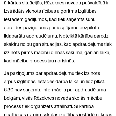
ārkārtas situācijās, Rēzeknes novada pašvaldībā ir
izstrādāts vienots rīcības algoritms izglītības
iestādēm gadījumos, kad tiek saņemts šūnu
apraides paziņojums par iespējamu bezpilota
lidaparātu apdraudējumu. Noteiktā kārtība paredz
skaidru rīcību gan situācijās, kad apdraudējums tiek
izziņots pirms mācību dienas sākuma, gan arī laikā,
kad mācību process jau norisinās.
Ja paziņojums par apdraudējumu tiek izziņots
ārpus izglītības iestādes darba laika un līdz plkst.
6.30 nav saņemta informācija par apdraudējuma
beigām, visās Rēzeknes novada skolās mācību
process tiek organizēts attālināti. Šī kārtība
neattiecas uz pirmsskolas izglītības iestādēm, kuras