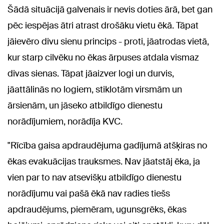
Šādā situācijā galvenais ir nevis doties ārā, bet gan
pēc iespējas ātri atrast drošāku vietu ēkā. Tāpat
jāievēro divu sienu princips - proti, jāatrodas vietā,
kur starp cilvēku no ēkas ārpuses atdala vismaz
divas sienas. Tāpat jāaizver logi un durvis,
jāattālinās no logiem, stiklotām virsmām un
ārsienām, un jāseko atbildīgo dienestu
norādījumiem, norādīja KVC.
"Rīcība gaisa apdraudējuma gadījumā atšķiras no
ēkas evakuācijas trauksmes. Nav jāatstāj ēka, ja
vien par to nav atsevišķu atbildīgo dienestu
norādījumu vai pašā ēkā nav radies tiešs
apdraudējums, piemēram, ugunsgrēks, ēkas