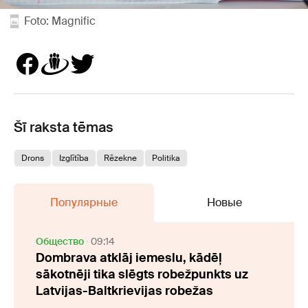
Foto: Magnific
Šī raksta tēmas
Drons
Izglītība
Rēzekne
Politika
Популярные
Новые
Oбщество
09:14
Dombrava atklāj iemeslu, kādēļ
sākotnēji tika slēgts robežpunkts uz
Latvijas-Baltkrievijas robežas