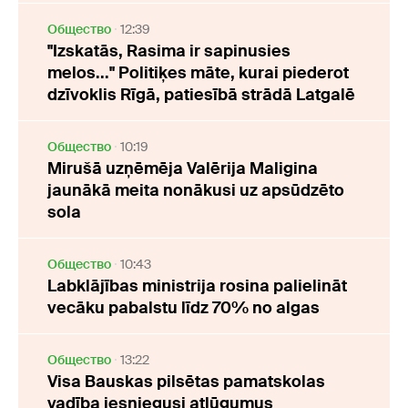
Oбщество
12:39
"Izskatās, Rasima ir sapinusies
melos..." Politiķes māte, kurai piederot
dzīvoklis Rīgā, patiesībā strādā Latgalē
Oбщество
10:19
Mirušā uzņēmēja Valērija Maligina
jaunākā meita nonākusi uz apsūdzēto
sola
Oбщество
10:43
Labklājības ministrija rosina palielināt
vecāku pabalstu līdz 70% no algas
Oбщество
13:22
Visa Bauskas pilsētas pamatskolas
vadība iesniegusi atlūgumus