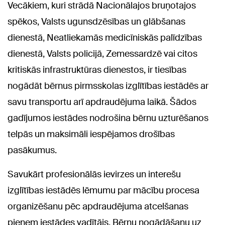
Vecākiem, kuri strādā Nacionālajos bruņotajos
spēkos, Valsts ugunsdzēsības un glābšanas
dienestā, Neatliekamās medicīniskās palīdzības
dienestā, Valsts policijā, Zemessardzē vai citos
kritiskās infrastruktūras dienestos, ir tiesības
nogādāt bērnus pirmsskolas izglītības iestādēs ar
savu transportu arī apdraudējuma laikā. Šādos
gadījumos iestādes nodrošina bērnu uzturēšanos
telpās un maksimāli iespējamos drošības
pasākumus.
Savukārt profesionālās ievirzes un interešu
izglītības iestādēs lēmumu par mācību procesa
organizēšanu pēc apdraudējuma atcelšanas
pieņem iestādes vadītājs. Bērnu nogādāšanu uz