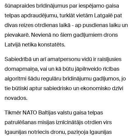
šūnapraides brīdinājumus par iespējamo gaisa
telpas apdraudējumu, turklāt vietām Latgalē pat
divas reizes otrdienas laikā - ap pusdienas laiku un
pievakarē. Nevienā no šiem gadījumiem drons
Latvijā netika konstatēts.
Sabiedrībā un arī amatpersonu vidū ir raisījusies
domapmaiņa, vai un kā būtu jāpilnveido rīcības
algoritmi šādu regulāru brīdinājumu gadījumos, jo
tie būtiski aptur sabiedrisko un ekonomisko dzīvi
novados.
Tikmēr NATO Baltijas valstu gaisa telpas
patrulēšanas misijas iznīcinātājs otrdien virs
Igaunijas notriecis dronu, paziņoja Igaunijas