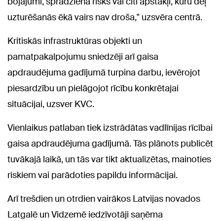
bojājumi, sprādziena risks vai citi apstākļi, kuru dēļ
uzturēšanās ēkā vairs nav droša," uzsvēra centrā.
Kritiskās infrastruktūras objekti un
pamatpakalpojumu sniedzēji arī gaisa
apdraudējuma gadījumā turpina darbu, ievērojot
piesardzību un pielāgojot rīcību konkrētajai
situācijai, uzsver KVC.
Vienlaikus patlaban tiek izstrādātas vadlīnijas rīcībai
gaisa apdraudējuma gadījumā. Tās plānots publicēt
tuvākajā laikā, un tās var tikt aktualizētas, mainoties
riskiem vai parādoties papildu informācijai.
Arī trešdien un otrdien vairākos Latvijas novados
Latgalē un Vidzemē iedzīvotāji saņēma