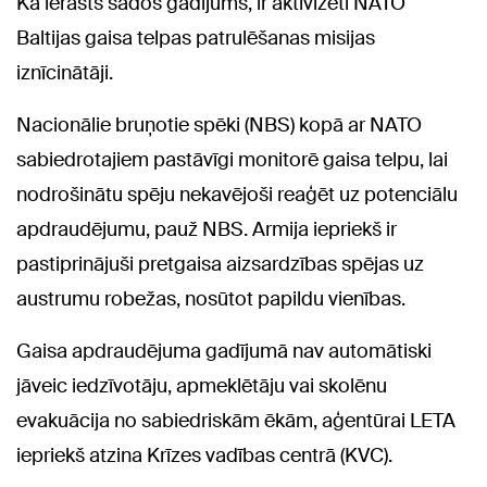
Kā ierasts šādos gadījums, ir aktivizēti NATO
Baltijas gaisa telpas patrulēšanas misijas
iznīcinātāji.
Nacionālie bruņotie spēki (NBS) kopā ar NATO
sabiedrotajiem pastāvīgi monitorē gaisa telpu, lai
nodrošinātu spēju nekavējoši reaģēt uz potenciālu
apdraudējumu, pauž NBS. Armija iepriekš ir
pastiprinājuši pretgaisa aizsardzības spējas uz
austrumu robežas, nosūtot papildu vienības.
Gaisa apdraudējuma gadījumā nav automātiski
jāveic iedzīvotāju, apmeklētāju vai skolēnu
evakuācija no sabiedriskām ēkām, aģentūrai LETA
iepriekš atzina Krīzes vadības centrā (KVC).