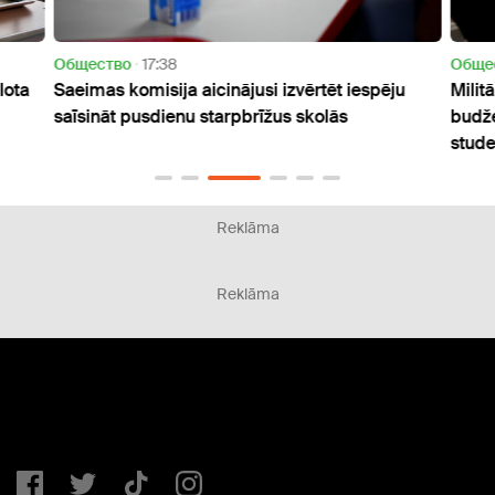
Oбщество
17:38
Oбще
lota
Saeimas komisija aicinājusi izvērtēt iespēju
Milit
saīsināt pusdienu starpbrīžus skolās
budže
stud
Reklāma
Reklāma