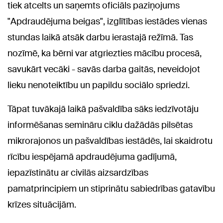
tiek atcelts un saņemts oficiāls paziņojums
"Apdraudējuma beigas", izglītības iestādes vienas
stundas laikā atsāk darbu ierastajā režīmā. Tas
nozīmē, ka bērni var atgriezties mācību procesā,
savukārt vecāki - savās darba gaitās, neveidojot
lieku nenoteiktību un papildu sociālo spriedzi.
Tāpat tuvākajā laikā pašvaldība sāks iedzīvotāju
informēšanas semināru ciklu dažādās pilsētas
mikrorajonos un pašvaldības iestādēs, lai skaidrotu
rīcību iespējamā apdraudējuma gadījumā,
iepazīstinātu ar civilās aizsardzības
pamatprincipiem un stiprinātu sabiedrības gatavību
krīzes situācijām.