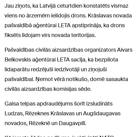
Jau ziņots, ka Latvijā ceturtdien konstatēts vismaz
viens no ārzemēm ielidojis drons. Krāslavas novada
pašvaldībā aģentūrai LETA apstiprināja, ka drons
fiksēts lidojam virs novada teritorijas.
Pašvaldības civilās aizsardzības organizators Aivars
Belkovskis aģentūrai LETA sacīja, ka bezpilota
lidaparātu redzējuši iedzīvotāji un ziņojuši
pašvaldībai. Ņemot vērā notikušo, domē sasaukta
civilās aizsardzības komisijas sēde.
Gaisa telpas apdraudējums šorīt izsludināts
Ludzas, Rēzeknes Krāslavas un Augšdaugavas
novados, Rēzeknē un Daugavpilī.