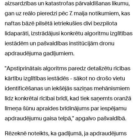
aizsardzības un katastrofas pārvaldīšanas likumu,
gan uz reālo pieredzi pēc 7. maija notikumiem, kas
naftas bāzē pilsētā ietriekušies divi bezpilota
lidaparāti, izstrādājusi konkrētu algoritmu izglītības
iestādēm un pašvaldības institūcijām dronu
apdraudējuma gadījumiem.
"Apstiprinātais algoritms paredz detalizētu rīcības
kārtību izglītības iestādēs - sākot no drošo vietu
identificēšanas un iekšējās saziņas mehānismiem
līdz konkrētai rīcībai brīdī, kad tiek saņemts oranžā
līmeņa šūnu apraides brīdinājums par iespējamu
apdraudējumu gaisa telpā," apgalvo pašvaldībā.
Rēzeknē noteikts, ka gadījumā, ja apdraudējums