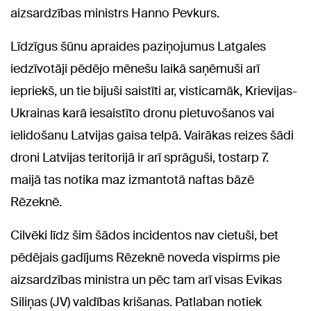
aizsardzības ministrs Hanno Pevkurs.
Līdzīgus šūnu apraides paziņojumus Latgales
iedzīvotāji pēdējo mēnešu laikā saņēmuši arī
iepriekš, un tie bijuši saistīti ar, visticamāk, Krievijas-
Ukrainas karā iesaistīto dronu pietuvošanos vai
ielidošanu Latvijas gaisa telpā. Vairākas reizes šādi
droni Latvijas teritorijā ir arī sprāguši, tostarp 7.
maijā tas notika maz izmantotā naftas bāzē
Rēzeknē.
Cilvēki līdz šim šādos incidentos nav cietuši, bet
pēdējais gadījums Rēzeknē noveda vispirms pie
aizsardzības ministra un pēc tam arī visas Evikas
Siliņas (JV) valdības krišanas. Patlaban notiek