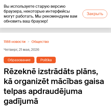
Вы используете старую версию
+16
°C
браузера, некоторые интерфейсы
Закрыть
могут работать. Мы рекомендуем вам
обновить ваш браузер!
Reklāma
1188 новости
Oбщество
Четверг, 21 мая, 2026
Образование
Politika
Rēzeknē izstrādāts plāns,
kā organizēt mācības gaisa
telpas apdraudējuma
gadījumā