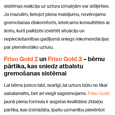
sistēmas reakcija uz uztura izmaiņām var atšķirties.
Ja mazulim, lietojot piena maisījumu, novērojams
gremošanas diskomforts, ieteicams konsultēties ar
ārstu, kurš palīdzēs izvērtēt situāciju un
nepieciešamības gadījumā sniegs rekomendācijas
par piemērotāko uzturu.
Friso Gold 2
un
Friso Gold 3
– bērnu
pārtika, kas sniedz atbalstu
gremošanas sistēmai
Lai bērns justos labi, svarīgi, lai uzturs būtu ne tikai
sabalansēts, bet arī viegli sagremojams.
Friso Gold
jaunā piena formula ir augstas kvalitātes zīdaiņu
pārtika, kas izstrādāta, īpašu uzmanību pievēršot