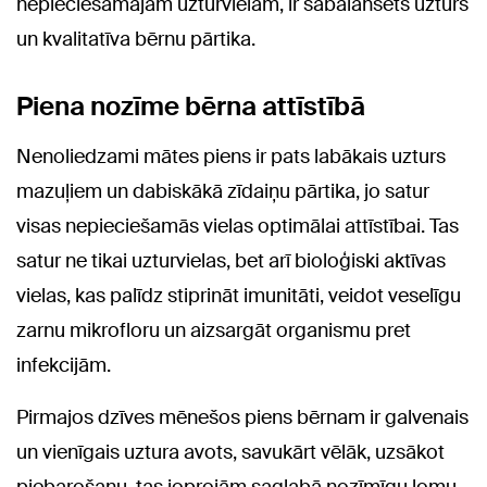
nepieciešamajām uzturvielām, ir sabalansēts uzturs
un kvalitatīva bērnu pārtika.
Piena nozīme bērna attīstībā
Nenoliedzami mātes piens ir pats labākais uzturs
mazuļiem un dabiskākā zīdaiņu pārtika, jo satur
visas nepieciešamās vielas optimālai attīstībai. Tas
satur ne tikai uzturvielas, bet arī bioloģiski aktīvas
vielas, kas palīdz stiprināt imunitāti, veidot veselīgu
zarnu mikrofloru un aizsargāt organismu pret
infekcijām.
Pirmajos dzīves mēnešos piens bērnam ir galvenais
un vienīgais uztura avots, savukārt vēlāk, uzsākot