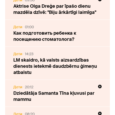
Aktrise Olga Dreģe par īpašo dienu
mazdēla dzīvē: "Biju ārkārtīgi laimīga"
Дети
01:00
Как подготовить ребенка к
посещению стоматолога?
Дети
14:23
LM skaidro, kā valsts aizsardzības
dienests ietekmē daudzbērnu ģimeņu
atbalstu
Дети
20:12
Dziedātāja Samanta Tīna kļuvusi par
mammu
Дети
08:20