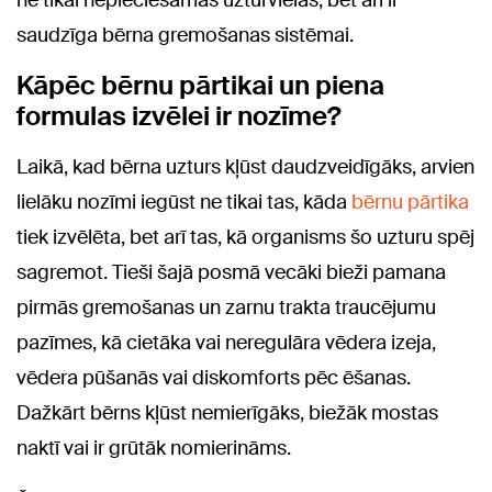
ne tikai nepieciešamās uzturvielas, bet arī ir
saudzīga bērna gremošanas sistēmai.
Kāpēc bērnu pārtikai un piena
formulas izvēlei ir nozīme?
Laikā, kad bērna uzturs kļūst daudzveidīgāks, arvien
lielāku nozīmi iegūst ne tikai tas, kāda
bērnu pārtika
tiek izvēlēta, bet arī tas, kā organisms šo uzturu spēj
sagremot. Tieši šajā posmā vecāki bieži pamana
pirmās gremošanas un zarnu trakta traucējumu
pazīmes, kā cietāka vai neregulāra vēdera izeja,
vēdera pūšanās vai diskomforts pēc ēšanas.
Dažkārt bērns kļūst nemierīgāks, biežāk mostas
naktī vai ir grūtāk nomierināms.