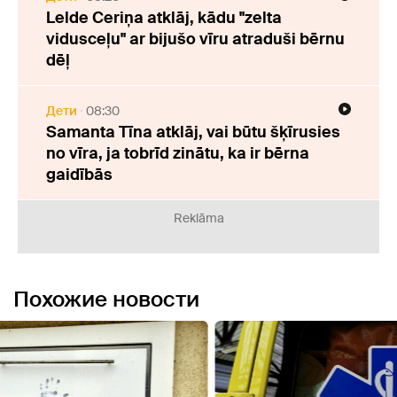
Lelde Ceriņa atklāj, kādu "zelta
vidusceļu" ar bijušo vīru atraduši bērnu
dēļ
Дети
08:30
Samanta Tīna atklāj, vai būtu šķīrusies
no vīra, ja tobrīd zinātu, ka ir bērna
gaidībās
Reklāma
Похожие новости