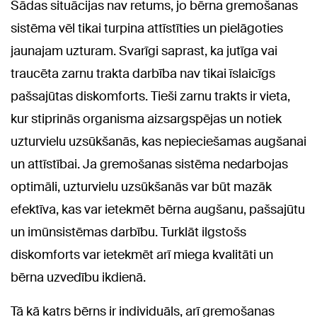
Šādas situācijas nav retums, jo bērna gremošanas
sistēma vēl tikai turpina attīstīties un pielāgoties
jaunajam uzturam. Svarīgi saprast, ka jutīga vai
traucēta zarnu trakta darbība nav tikai īslaicīgs
pašsajūtas diskomforts. Tieši zarnu trakts ir vieta,
kur stiprinās organisma aizsargspējas un notiek
uzturvielu uzsūkšanās, kas nepieciešamas augšanai
un attīstībai. Ja gremošanas sistēma nedarbojas
optimāli, uzturvielu uzsūkšanās var būt mazāk
efektīva, kas var ietekmēt bērna augšanu, pašsajūtu
un imūnsistēmas darbību. Turklāt ilgstošs
diskomforts var ietekmēt arī miega kvalitāti un
bērna uzvedību ikdienā.
Tā kā katrs bērns ir individuāls, arī gremošanas