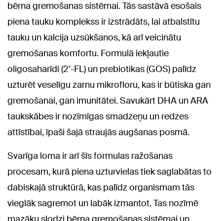
bērna gremošanas sistēmai. Tās sastāvā esošais
piena tauku komplekss ir izstrādāts, lai atbalstītu
tauku un kalcija uzsūkšanos, kā arī veicinātu
gremošanas komfortu. Formulā iekļautie
oligosaharīdi (2’-FL) un prebiotikas (GOS) palīdz
uzturēt veselīgu zarnu mikrofloru, kas ir būtiska gan
gremošanai, gan imunitātei. Savukārt DHA un ARA
taukskābes ir nozīmīgas smadzeņu un redzes
attīstībai, īpaši šajā straujās augšanas posmā.
Svarīga loma ir arī šīs formulas ražošanas
procesam, kurā piena uzturvielas tiek saglabātas to
dabiskajā struktūrā, kas palīdz organismam tās
vieglāk sagremot un labāk izmantot. Tas nozīmē
mazāku slodzi bērna gremošanas sistēmai un