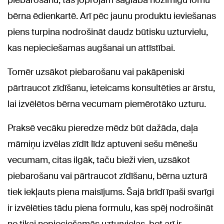
piebarošanu, tas joprojām saglabā nozīmīgu lomu
bērna ēdienkartē. Arī pēc jaunu produktu ieviešanas
piens turpina nodrošināt daudz būtisku uzturvielu,
kas nepieciešamas augšanai un attīstībai.
Tomēr uzsākot piebarošanu vai pakāpeniski
pārtraucot zīdīšanu, ieteicams konsultēties ar ārstu,
lai izvēlētos bērna vecumam piemērotāko uzturu.
Praksē vecāku pieredze mēdz būt dažāda, daļa
māmiņu izvēlas zīdīt līdz aptuveni sešu mēnešu
vecumam, citas ilgāk, taču bieži vien, uzsākot
piebarošanu vai pārtraucot zīdīšanu, bērna uzturā
tiek iekļauts piena maisījums. Šajā brīdī īpaši svarīgi
ir izvēlēties tādu piena formulu, kas spēj nodrošināt