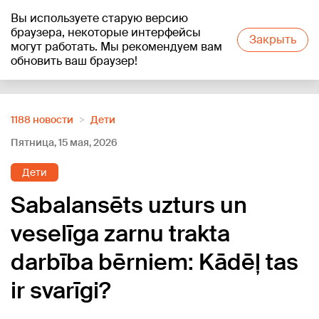
Вы используете старую версию
+17
°C
браузера, некоторые интерфейсы
Закрыть
могут работать. Мы рекомендуем вам
обновить ваш браузер!
Reklāma
1188 новости
Дети
Пятница, 15 мая, 2026
Дети
Sabalansēts uzturs un
veselīga zarnu trakta
darbība bērniem: Kādēļ tas
ir svarīgi?