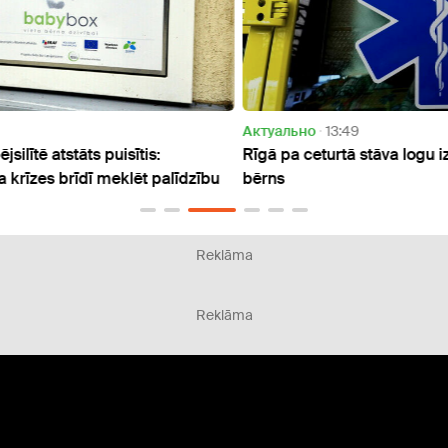
Актуально
13:49
Дети
Rīgā pa ceturtā stāva logu izkritis četrgadīgs
Angļu
zību
bērns
pārva
Reklāma
Reklāma