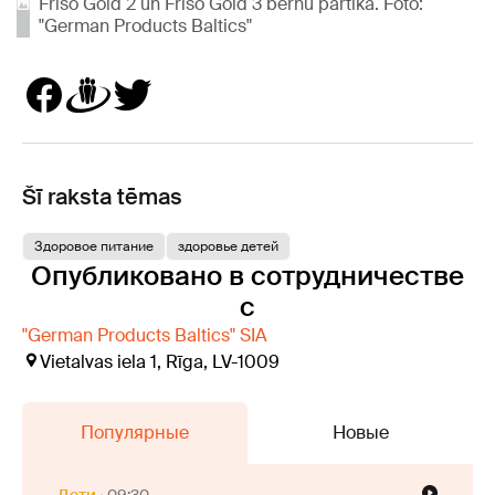
Friso Gold 2 un Friso Gold 3 bērnu pārtika. Foto:
"German Products Baltics"
Šī raksta tēmas
Здоровое питание
здоровье детей
Опубликовано в сотрудничестве
с
"German Products Baltics" SIA
Vietalvas iela 1, Rīga, LV-1009
Популярные
Новые
Дети
09:30