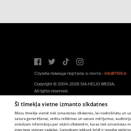
Служба помощи портала: э-почта -
info@1188.lv
Copyright © 2004-2026 SIA HELIO MEDIA.
All rights reserved.
Šī tīmekļa vietne izmanto sīkdatnes
Mūsu tīmekļa vietnē tiek izmantotas sīkdatnes, lai nodrošinātu un u
satura ģenerēšanai, veiktu reklāmas un satura mērījumus, auditorij
sniedzam informāciju par visām sīkdatnēm, kuras tiek izmantotas mū
interneta vietnes sadaļas. Lietotājam jebkurā brīdī ir iespēja piekrist