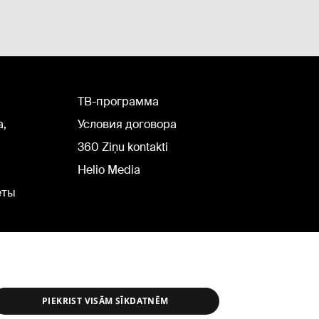
TВ-программа
а,
Условия договора
360 Ziņu kontakti
Helio Media
еты
PIEKRIST VISĀM SĪKDATNĒM