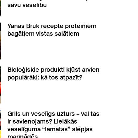
savu veselību
Yanas Bruk recepte proteīniem
bagātiem vistas salātiem
Bioloģiskie produkti kļūst arvien
populārāki: kā tos atpazīt?
Grils un veselīgs uzturs – vai tas
ir savienojams? Lielākās
veselīguma “lamatas” slēpjas
marinādēs