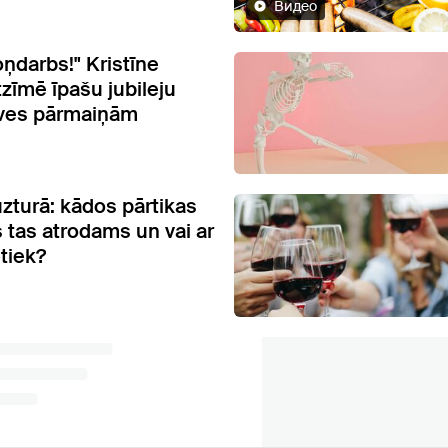
Видео
oņdarbs!" Kristīne
tzīmē īpašu jubileju
īves pārmaiņām
uzturā: kādos pārtikas
 tas atrodams un vai ar
tiek?