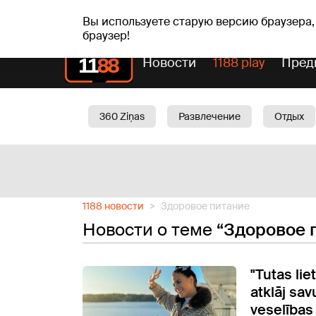
пт, 07.08.2026.
+17
°C
Alfrēds, Fredis, Madars
Вы используете старую версию браузера,
браузер!
Новости
1188 play
Пред
360 Ziņas
Развлечение
Отдых
Oбщество
Актуально
Трафик
1188 новости
Здоровое питание
Новости о теме
“Здоровое 
"Tutas lie
atklāj sa
veselība