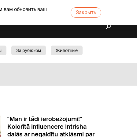
м вам обновить ваш
Закрыть
ы
За рубежом
Животные
rts
Бизнес
Cад
"Man ir tādi ierobežojumi!"
Kolorītā influencere Intrisha
dalās ar negaidītu atklāsmi par