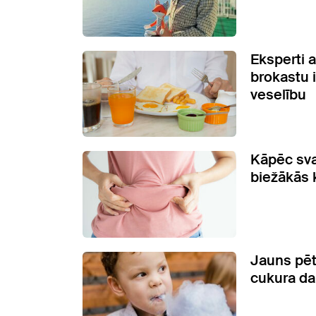
Eksperti a
brokastu 
veselību
Kāpēc sva
biežākās 
Jauns pēt
cukura d