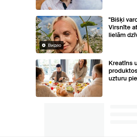
"Bišķi var
Virsnīte a
lielām dz
Видео
Kreatīns 
produktos
uzturu pie