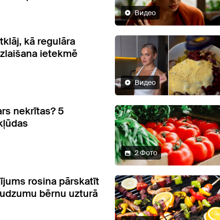
Видео
tklāj, kā regulāra
izlaišana ietekmē
Видео
rs nekrītas? 5
kļūdas
2 Фото
ījums rosina pārskatīt
audzumu bērnu uzturā