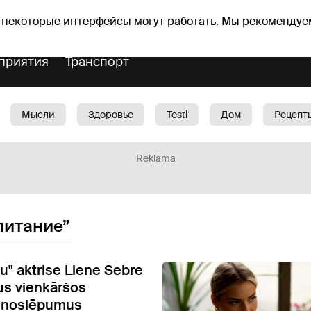
Прогноз погоды
Гороскопы
 некоторые интерфейсы могут работать. Мы рекомендуе
приятия
Транспорт
Мысли
Здоровье
Testi
Дом
Рецепт
Красота
Дети
Машина
1188 play
Spo
Reklāma
питание”
tu" aktrise Liene Sebre
vus vienkāršos
s noslēpumus