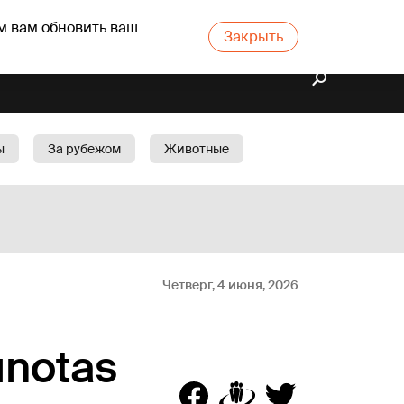
м вам обновить ваш
Закрыть
ы
За рубежом
Животные
rts
Бизнес
Cад
Четверг, 4 июня, 2026
unotas