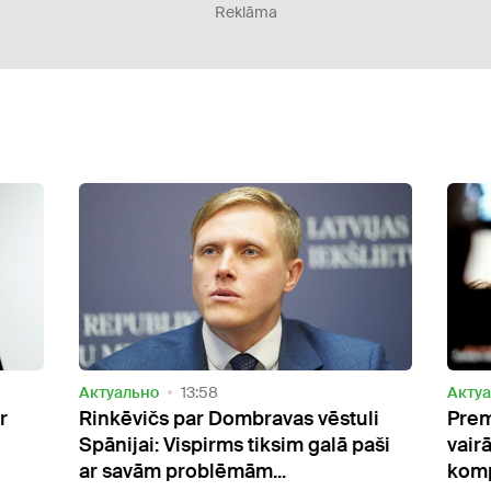
Reklāma
Актуально
13:48
as vēstuli
Premjerministrs apstiprina, ka
sim galā paši
vairāki deputāti manipulē ar
.
kompensācijām