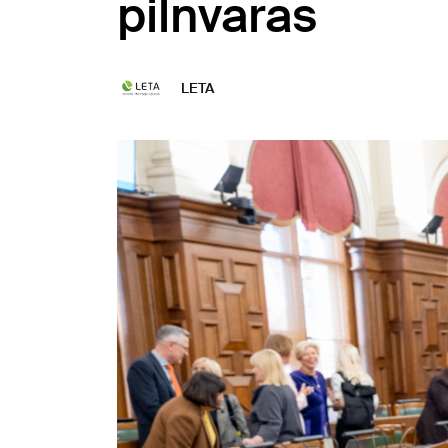
pilnvaras
LETA