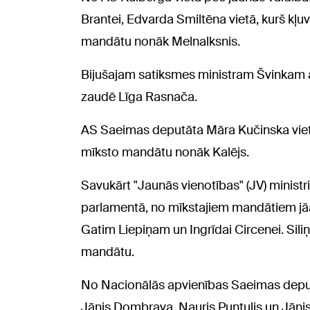
Brantei, Edvarda Smiltēna vietā, kurš kļuv
mandātu nonāk Melnalksnis.
Bijušajam satiksmes ministram Švinkam 
zaudē Līga Rasnača.
AS Saeimas deputāta Māra Kučinska vietā,
mīksto mandātu nonāk Kalējs.
Savukārt "Jaunās vienotības" (JV) ministri
parlamentā, no mīkstajiem mandātiem jā
Gatim Liepiņam un Ingrīdai Circenei. Sili
mandātu.
No Nacionālās apvienības Saeimas deputā
Jānis Dombrava, Nauris Puntulis un Jānis 