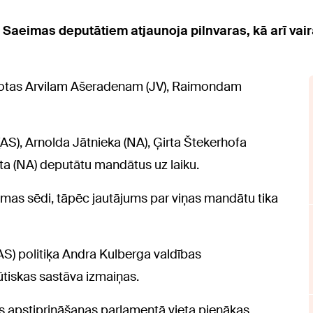
 Saeimas deputātiem atjaunoja pilnvaras, kā arī vai
notas Arvilam Ašeradenam (JV), Raimondam
(AS), Arnolda Jātnieka (NA), Ģirta Štekerhofa
īta (NA) deputātu mandātus uz laiku.
eimas sēdi, tāpēc jautājums par viņas mandātu tika
AS) politiķa Andra Kulberga valdības
tiskas sastāva izmaiņas.
s apstiprināšanas parlamentā vieta pienākas