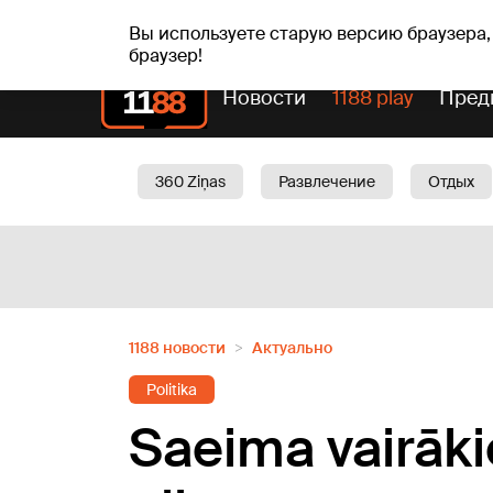
пт, 07.08.2026.
+16
°C
Mudīte, Vladislava, Vladisl
Вы используете старую версию браузера,
браузер!
Новости
1188 play
Пред
360 Ziņas
Развлечение
Отдых
Oбщество
Актуально
Трафик
1188 новости
Актуально
Politika
Saeima vairāk