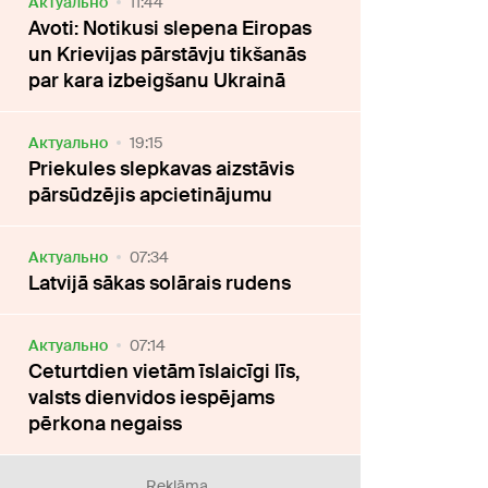
Актуально
11:44
Avoti: Notikusi slepena Eiropas
un Krievijas pārstāvju tikšanās
par kara izbeigšanu Ukrainā
Актуально
19:15
Priekules slepkavas aizstāvis
pārsūdzējis apcietinājumu
Актуально
07:34
Latvijā sākas solārais rudens
Актуально
07:14
Ceturtdien vietām īslaicīgi līs,
valsts dienvidos iespējams
pērkona negaiss
Reklāma