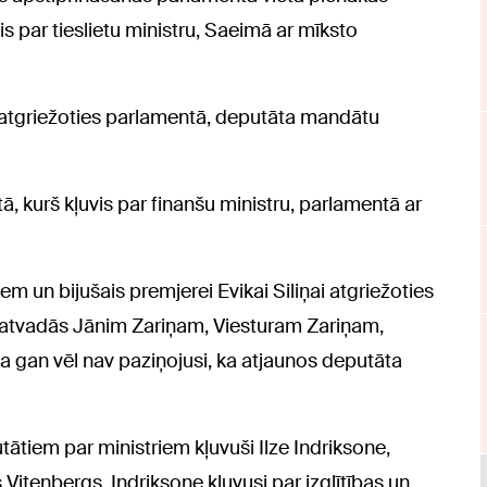
is par tieslietu ministru, Saeimā ar mīksto
atgriežoties parlamentā, deputāta mandātu
 kurš kļuvis par finanšu ministru, parlamentā ar
em un bijušais premjerei Evikai Siliņai atgriežoties
atvadās Jānim Zariņam, Viesturam Zariņam,
ņa gan vēl nav paziņojusi, ka atjaunos deputāta
tiem par ministriem kļuvuši Ilze Indriksone,
Vitenbergs. Indriksone kļuvusi par izglītības un