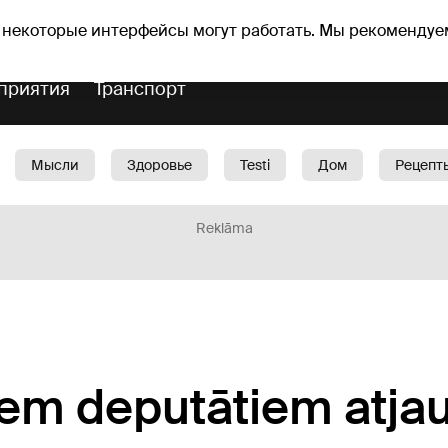
Прогноз погоды
Гороскопы
avs
 некоторые интерфейсы могут работать. Мы рекомендуе
приятия
Транспорт
Мысли
Здоровье
Testi
Дом
Рецепт
Красота
Дети
Машина
1188 play
Spo
Reklāma
iem deputātiem atja