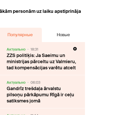
rākām personām uz laiku apstiprināja
Популярные
Новые
Актуально
18:31
ZZS politiķis: Ja Saeimu un
ministrijas pārceltu uz Valmieru,
tad kompensācijas varētu atcelt
Актуально
06:03
Gandrīz trešdaļa ārvalstu
pilsoņu pārkāpumu Rīgā ir ceļu
satiksmes jomā