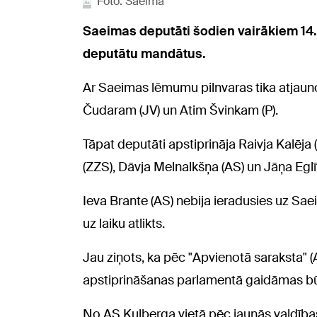
Foto: Saeima
Saeimas deputāti šodien vairākiem 14.
deputātu mandātus.
Ar Saeimas lēmumu pilnvaras tika atjau
Čudaram (JV) un Atim Švinkam (P).
Tāpat deputāti apstiprināja Raivja Kalēja 
(ZZS), Dāvja Melnalkšņa (AS) un Jāņa Egl
Ieva Brante (AS) nebija ieradusies uz Sa
uz laiku atlikts.
Jau ziņots, ka pēc "Apvienotā saraksta" (
apstiprināšanas parlamentā gaidāmas bū
No AS Kulberga vietā pēc jaunās valdība