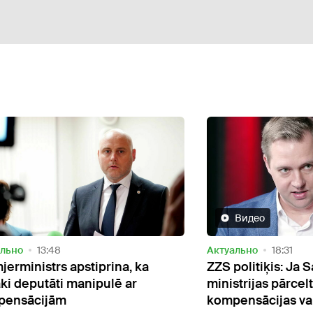
Видео
Актуально
18:31
ZZS politiķis: Ja Saeimu un
ministrijas pārceltu uz Valmieru, tad
kompensācijas varētu atcelt