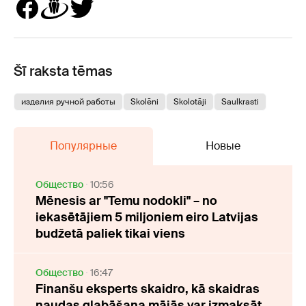
Šī raksta tēmas
изделия ручной работы
Skolēni
Skolotāji
Saulkrasti
Популярные
Новые
Oбщество
10:56
Mēnesis ar "Temu nodokli" – no
iekasētājiem 5 miljoniem eiro Latvijas
budžetā paliek tikai viens
Oбщество
16:47
Finanšu eksperts skaidro, kā skaidras
naudas glabāšana mājās var izmaksāt