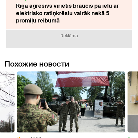
Rīgā agresīvs vīrietis braucis pa ielu ar
elektrisko ratiņkrēslu vairāk nekā 5
promiļu reibumā
Reklāma
Похожие новости