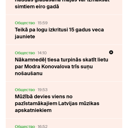
simtiem eiro gadā
Oбщество
15:59
Teikā pa logu izkritusi 15 gadus veca
jauniete
Oбщество
14:10
Nākamnedēļ tiesa turpinās skatīt lietu
par Modra Konovalova trīs suņu
nošaušanu
Oбщество
19:53
Mūžībā devies viens no
pazīstamākajiem Latvijas mūzikas
apskatniekiem
Oбщество
16:52