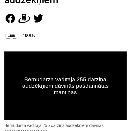
audzēkņiem
1188.lv
Bērnudārza vadītāja 255 dārziņa audzēkņiem dāvinās