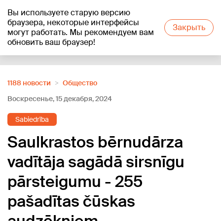
Вы используете старую версию
+19
°C
браузера, некоторые интерфейсы
Закрыть
могут работать. Мы рекомендуем вам
обновить ваш браузер!
Reklāma
1188 новости
Oбщество
Воскресенье, 15 декабря, 2024
Sabiedrība
Saulkrastos bērnudārza
vadītāja sagādā sirsnīgu
pārsteigumu - 255
pašadītas čūskas