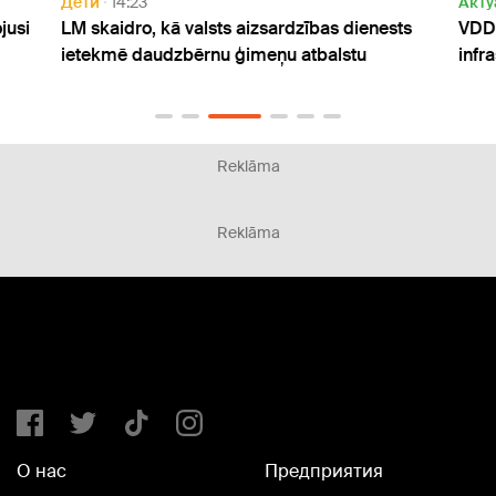
Дети
14:23
Актуа
usi
LM skaidro, kā valsts aizsardzības dienests
VDD: 
ietekmē daudzbērnu ģimeņu atbalstu
infra
Reklāma
Reklāma
О нас
Предприятия