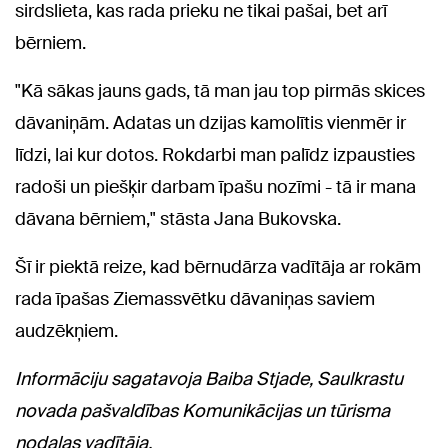
sirdslieta, kas rada prieku ne tikai pašai, bet arī
bērniem.
"Kā sākas jauns gads, tā man jau top pirmās skices
dāvaniņām. Adatas un dzijas kamolītis vienmēr ir
līdzi, lai kur dotos. Rokdarbi man palīdz izpausties
radoši un piešķir darbam īpašu nozīmi - tā ir mana
dāvana bērniem," stāsta Jana Bukovska.
Šī ir piektā reize, kad bērnudārza vadītāja ar rokām
rada īpašas Ziemassvētku dāvaniņas saviem
audzēkņiem.
Informāciju sagatavoja Baiba Stjade, Saulkrastu
novada pašvaldības Komunikācijas un tūrisma
nodaļas vadītāja.