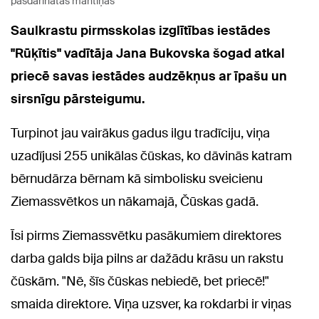
pašdarinātas mantiņas
Saulkrastu pirmsskolas izglītības iestādes
"Rūķītis" vadītāja Jana Bukovska šogad atkal
priecē savas iestādes audzēkņus ar īpašu un
sirsnīgu pārsteigumu.
Turpinot jau vairākus gadus ilgu tradīciju, viņa
uzadījusi 255 unikālas čūskas, ko dāvinās katram
bērnudārza bērnam kā simbolisku sveicienu
Ziemassvētkos un nākamajā, Čūskas gadā.
Īsi pirms Ziemassvētku pasākumiem direktores
darba galds bija pilns ar dažādu krāsu un rakstu
čūskām. "Nē, šīs čūskas nebiedē, bet priecē!"
smaida direktore. Viņa uzsver, ka rokdarbi ir viņas