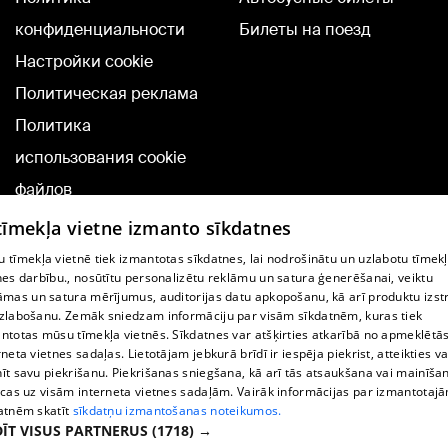
конфиденциальности
Билеты на поезд
Настройки cookie
Политическая реклама
Политика
использования cookie
файлов
Добавление
 tīmekļa vietne izmanto sīkdatnes
комментариев
 tīmekļa vietnē tiek izmantotas sīkdatnes, lai nodrošinātu un uzlabotu tīmek
nes darbību., nosūtītu personalizētu reklāmu un satura ģenerēšanai, veiktu
āmas un satura mērījumus, auditorijas datu apkopošanu, kā arī produktu izst
TВ-программа
zlabošanu. Zemāk sniedzam informāciju par visām sīkdatnēm, kuras tiek
Условия договора
ntotas mūsu tīmekļa vietnēs. Sīkdatnes var atšķirties atkarībā no apmeklētā
rneta vietnes sadaļas. Lietotājam jebkurā brīdī ir iespēja piekrist, atteikties va
360 Ziņu kontakti
īt savu piekrišanu. Piekrišanas sniegšana, kā arī tās atsaukšana vai mainīša
ecas uz visām interneta vietnes sadaļām. Vairāk informācijas par izmantotaj
Helio Media
atnēm skatīt
sīkdatņu izmantošanas noteikumos.
ĪT VISUS PARTNERUS
(1718) →
Служба помощи портала: э-почта -
info@1188.lv