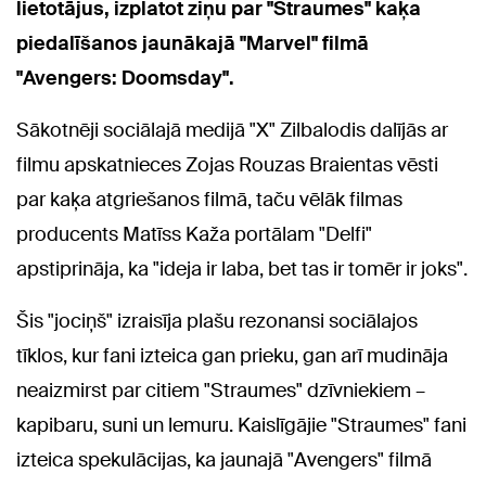
lietotājus, izplatot ziņu par "Straumes" kaķa
piedalīšanos jaunākajā "Marvel" filmā
"Avengers: Doomsday".
Sākotnēji sociālajā medijā "X" Zilbalodis dalījās ar
filmu apskatnieces Zojas Rouzas Braientas vēsti
par kaķa atgriešanos filmā, taču vēlāk filmas
producents Matīss Kaža portālam "Delfi"
apstiprināja, ka "ideja ir laba, bet tas ir tomēr ir joks".
Šis "jociņš" izraisīja plašu rezonansi sociālajos
tīklos, kur fani izteica gan prieku, gan arī mudināja
neaizmirst par citiem "Straumes" dzīvniekiem –
kapibaru, suni un lemuru. Kaislīgājie "Straumes" fani
izteica spekulācijas, ka jaunajā "Avengers" filmā