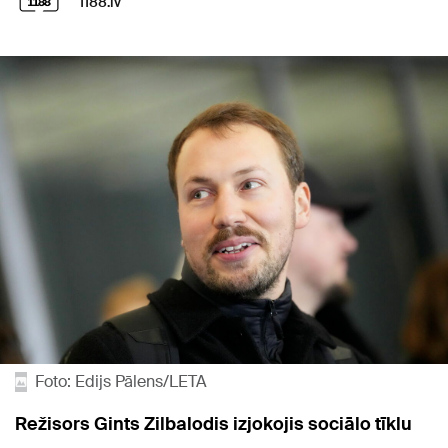
1188.lv
Foto: Edijs Pālens/LETA
Režisors Gints Zilbalodis izjokojis sociālo tīklu