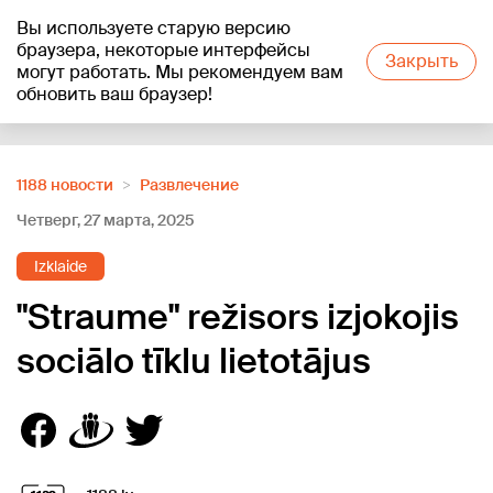
Вы используете старую версию
+18
°C
браузера, некоторые интерфейсы
Закрыть
могут работать. Мы рекомендуем вам
обновить ваш браузер!
Reklāma
1188 новости
Развлечение
Четверг, 27 марта, 2025
Izklaide
"Straume" režisors izjokojis
sociālo tīklu lietotājus