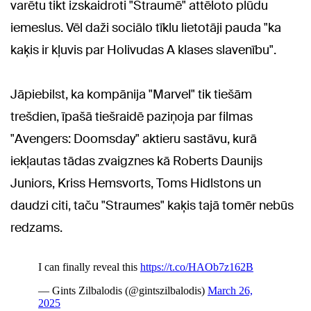
varētu tikt izskaidroti "Straumē" attēloto plūdu
iemeslus. Vēl daži sociālo tīklu lietotāji pauda "ka
kaķis ir kļuvis par Holivudas A klases slavenību".
Jāpiebilst, ka kompānija "Marvel" tik tiešām
trešdien, īpašā tiešraidē paziņoja par filmas
"Avengers: Doomsday" aktieru sastāvu, kurā
iekļautas tādas zvaigznes kā Roberts Daunijs
Juniors, Kriss Hemsvorts, Toms Hidlstons un
daudzi citi, taču "Straumes" kaķis tajā tomēr nebūs
redzams.