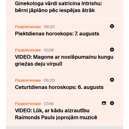
Ginekologa vārdi satricina Intrishu:
bērni jāplāno pēc iespējas ātrāk
Развлечение
06:20
Piektdienas horoskops: 7. augusts
Развлечение
10:08
VIDEO: Magone ar noslēpumainu kungu
griežas deju virpulī
Развлечение
06:20
Ceturtdienas horoskops: 6. augusts
Развлечение
12:48
VIDEO: Lūk, ar kādu aizrautību
Raimonds Pauls joprojām muzicē