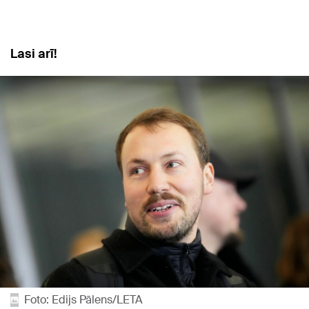
Lasi arī!
Foto: Edijs Pālens/LETA