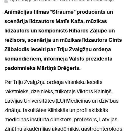
Animācijas filmas "Straume" producents un
scenārija līdzautors Matīs Kaža, mūzikas
līdzautors un komponists Rihards Zaļupe un
režisors, scenārija un mūzikas līdzautors Gints
Zilbalodis iecelti par Triju Zvaigžņu ordeņa
komandieriem, informēja Valsts prezidenta
padomnieks Mārtiņš Drēģeris.
Par Triju Zvaigžņu ordeņa virsnieku iecelts
rakstnieks, dzejnieks, tulkotājs Viktors Kalniņš,
Latvijas Universitātes (LU) Medicīnas un dzīvības
zinātņu fakultātes Klīniskās un profilaktiskās
medicīnas institūta direktors, profesors, Latvijas
Zinātņu akadēmijas akadēmiķis, gastroenterologs