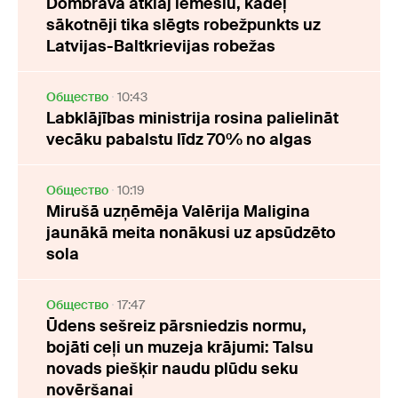
Dombrava atklāj iemeslu, kādēļ
sākotnēji tika slēgts robežpunkts uz
Latvijas-Baltkrievijas robežas
Oбщество
10:43
Labklājības ministrija rosina palielināt
vecāku pabalstu līdz 70% no algas
Oбщество
10:19
Mirušā uzņēmēja Valērija Maligina
jaunākā meita nonākusi uz apsūdzēto
sola
Oбщество
17:47
Ūdens sešreiz pārsniedzis normu,
bojāti ceļi un muzeja krājumi: Talsu
novads piešķir naudu plūdu seku
novēršanai