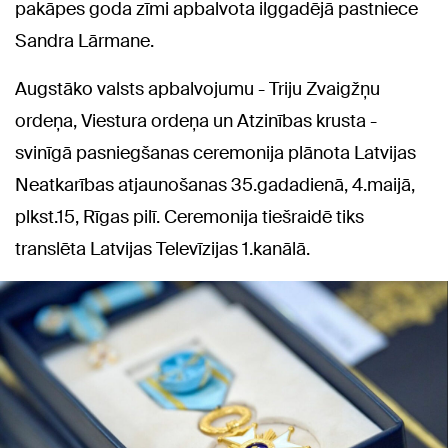
pakāpes goda zīmi apbalvota ilggadējā pastniece
Sandra Lārmane.
Augstāko valsts apbalvojumu - Triju Zvaigžņu
ordeņa, Viestura ordeņa un Atzinības krusta -
svinīgā pasniegšanas ceremonija plānota Latvijas
Neatkarības atjaunošanas 35.gadadienā, 4.maijā,
plkst.15, Rīgas pilī. Ceremonija tiešraidē tiks
translēta Latvijas Televīzijas 1.kanālā.