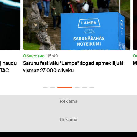
Oбщество
15:49
Oбще
audu
Sarunu festivālu "Lampa" šogad apmeklējuši
Mūžīb
C
vismaz 27 000 cilvēku
Reklāma
Reklāma