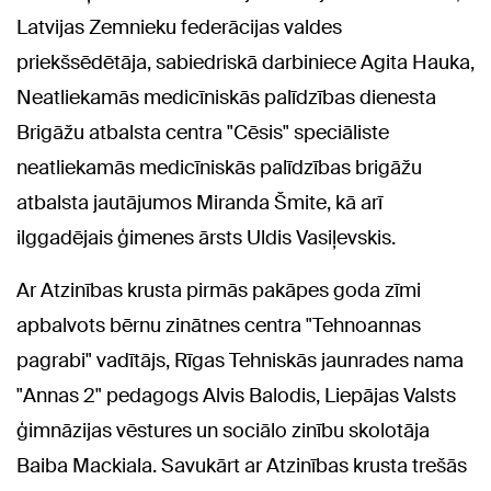
Latvijas Zemnieku federācijas valdes
priekšsēdētāja, sabiedriskā darbiniece Agita Hauka,
Neatliekamās medicīniskās palīdzības dienesta
Brigāžu atbalsta centra "Cēsis" speciāliste
neatliekamās medicīniskās palīdzības brigāžu
atbalsta jautājumos Miranda Šmite, kā arī
ilggadējais ģimenes ārsts Uldis Vasiļevskis.
Ar Atzinības krusta pirmās pakāpes goda zīmi
apbalvots bērnu zinātnes centra "Tehnoannas
pagrabi" vadītājs, Rīgas Tehniskās jaunrades nama
"Annas 2" pedagogs Alvis Balodis, Liepājas Valsts
ģimnāzijas vēstures un sociālo zinību skolotāja
Baiba Mackiala. Savukārt ar Atzinības krusta trešās