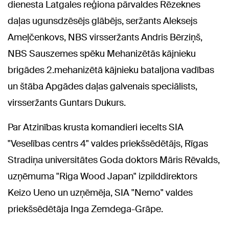
dienesta Latgales reģiona pārvaldes Rēzeknes
daļas ugunsdzēsējs glābējs, seržants Aleksejs
Ameļčenkovs, NBS virsseržants Andris Bērziņš,
NBS Sauszemes spēku Mehanizētās kājnieku
brigādes 2.mehanizētā kājnieku bataljona vadības
un štāba Apgādes daļas galvenais speciālists,
virsseržants Guntars Dukurs.
Par Atzinības krusta komandieri iecelts SIA
"Veselības centrs 4" valdes priekšsēdētājs, Rīgas
Stradiņa universitātes Goda doktors Māris Rēvalds,
uzņēmuma "Riga Wood Japan" izpilddirektors
Keizo Ueno un uzņēmēja, SIA "Nemo" valdes
priekšsēdētāja Inga Zemdega-Grāpe.