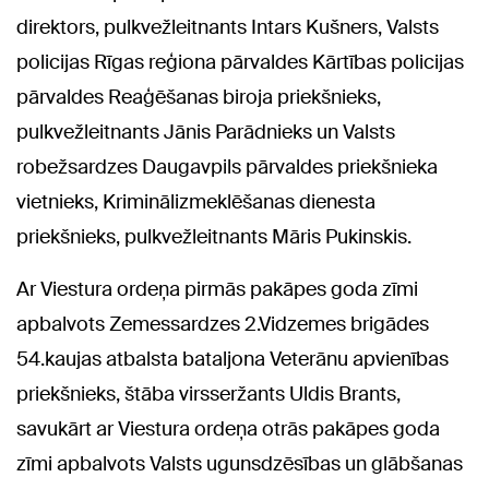
direktors, pulkvežleitnants Intars Kušners, Valsts
policijas Rīgas reģiona pārvaldes Kārtības policijas
pārvaldes Reaģēšanas biroja priekšnieks,
pulkvežleitnants Jānis Parādnieks un Valsts
robežsardzes Daugavpils pārvaldes priekšnieka
vietnieks, Kriminālizmeklēšanas dienesta
priekšnieks, pulkvežleitnants Māris Pukinskis.
Ar Viestura ordeņa pirmās pakāpes goda zīmi
apbalvots Zemessardzes 2.Vidzemes brigādes
54.kaujas atbalsta bataljona Veterānu apvienības
priekšnieks, štāba virsseržants Uldis Brants,
savukārt ar Viestura ordeņa otrās pakāpes goda
zīmi apbalvots Valsts ugunsdzēsības un glābšanas