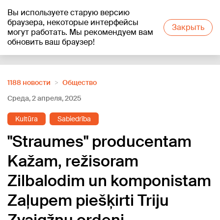
Вы используете старую версию
+17
°C
браузера, некоторые интерфейсы
Закрыть
могут работать. Мы рекомендуем вам
обновить ваш браузер!
Reklāma
1188 новости
Oбщество
Среда, 2 апреля, 2025
Kultūra
Sabiedrība
"Straumes" producentam
Kažam, režisoram
Zilbalodim un komponistam
Zaļupem piešķirti Triju