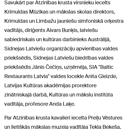
Savukārt par Atzinības krusta virsnieku iecelts
Krimuldas Mūzikas un mākslas skolas direktors,
Krimuldas un Limbažu jauniešu simfoniskā orķestra
vadītājs, diriģents Aivars Bunķis, latviešu
sabiedriskais un kultūras darbinieks Austrālijā,
Sidnejas Latviešu organizāciju apvienības valdes
priekšsēdis, Sidnejas Latviešu biedrības valdes
priekšsēdis Jānis Čečiņs, uzņēmēja, SIA "Baltic
Restaurants Latvia" valdes locekle Anita Gleizde,
Latvijas Kultūras akadēmijas prorektore
zinātniskajā darbā, Kultūras un mākslu institūta
vadītāja, profesore Anda Laķe.
Par Atzinības krusta kavalieri iecelta Preiļu Vēstures
un lietišķās mākslas muzeja vadītāja Tekla Bekeša,