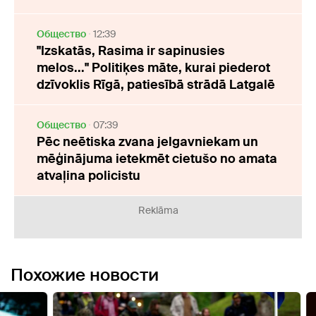
Oбщество
12:39
"Izskatās, Rasima ir sapinusies
melos..." Politiķes māte, kurai piederot
dzīvoklis Rīgā, patiesībā strādā Latgalē
Oбщество
07:39
Pēc neētiska zvana jelgavniekam un
mēģinājuma ietekmēt cietušo no amata
atvaļina policistu
Reklāma
Похожие новости