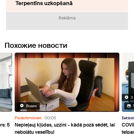
Terpentīns uzkopšanā
Reklāma
Похожие новости
3 Видео
13 Фото
Бизнес
01:00
sēdēt, lai
COVID-19 ietekme uz darba vidi un darba
telpas iekārtojumu