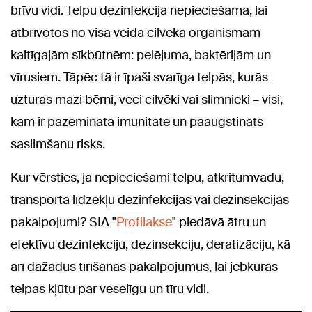
brīvu vidi. Telpu dezinfekcija nepieciešama, lai
atbrīvotos no visa veida cilvēka organismam
kaitīgajām sīkbūtnēm: pelējuma, baktērijām un
vīrusiem. Tāpēc tā ir īpaši svarīga telpās, kurās
uzturas mazi bērni, veci cilvēki vai slimnieki – visi,
kam ir pazemināta imunitāte un paaugstināts
saslimšanu risks.
Kur vērsties, ja nepieciešami telpu, atkritumvadu,
transporta līdzekļu dezinfekcijas vai dezinsekcijas
pakalpojumi? SIA "
Profilakse
" piedāvā ātru un
efektīvu dezinfekciju, dezinsekciju, deratizāciju, kā
arī dažādus tīrīšanas pakalpojumus, lai jebkuras
telpas kļūtu par veselīgu un tīru vidi.