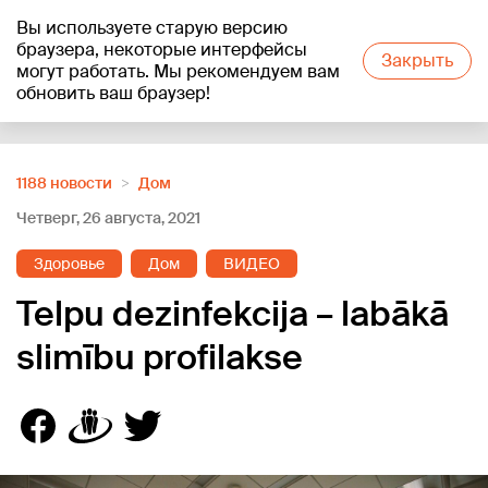
Вы используете старую версию
+12
°C
браузера, некоторые интерфейсы
Закрыть
могут работать. Мы рекомендуем вам
обновить ваш браузер!
Reklāma
1188 новости
Дом
Четверг, 26 августа, 2021
Здоровье
Дом
ВИДЕО
Telpu dezinfekcija – labākā
slimību profilakse