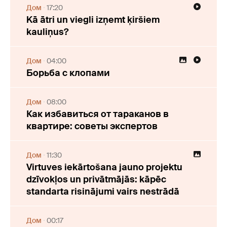
Дом
17:20
Kā ātri un viegli izņemt ķiršiem
kauliņus?
Дом
04:00
Борьба с клопами
Дом
08:00
Как избавиться от тараканов в
квартире: советы экспертов
Дом
11:30
Virtuves iekārtošana jauno projektu
dzīvokļos un privātmājās: kāpēc
standarta risinājumi vairs nestrādā
Дом
00:17