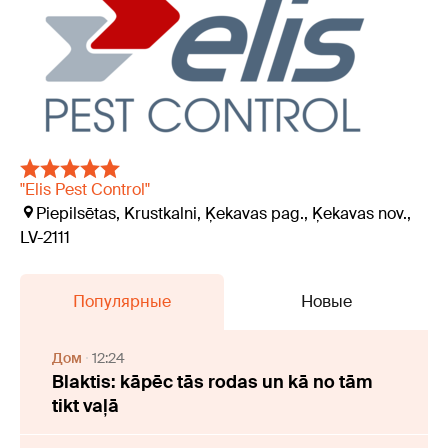
"Elis Pest Control"
Piepilsētas, Krustkalni, Ķekavas pag., Ķekavas nov.,
LV-2111
Популярные
Новые
Дом
12:24
Blaktis: kāpēc tās rodas un kā no tām
tikt vaļā