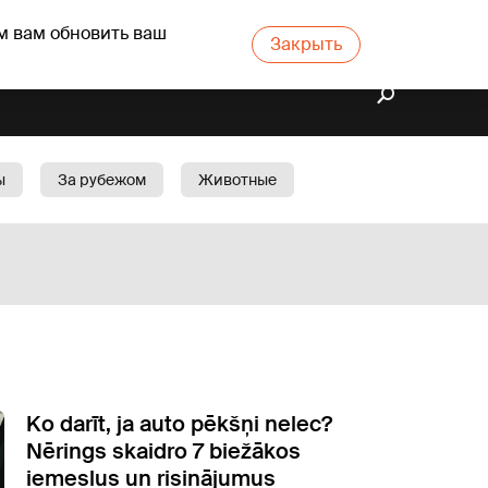
м вам обновить ваш
Закрыть
ы
За рубежом
Животные
rts
Бизнес
Cад
Ko darīt, ja auto pēkšņi nelec?
Nērings skaidro 7 biežākos
iemeslus un risinājumus