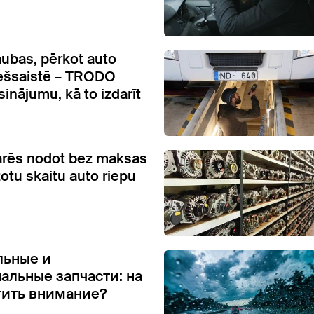
ubas, pērkot auto
iešsaistē – TRODO
sinājumu, kā to izdarīt
arēs nodot bez maksas
otu skaitu auto riepu
льные и
альные запчасти: на
тить внимание?