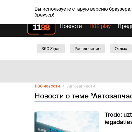
пт, 07.08.2026.
+17
°C
Alfrēds, Fredis, Madars
Вы используете старую версию браузера,
браузер!
Новости
1188 play
Пред
360 Ziņas
Развлечение
Отдых
Oбщество
Актуально
Трафик
1188 новости
Автозапчасти
Новости о теме
“Автозапча
Trodo: uz
iegādātie