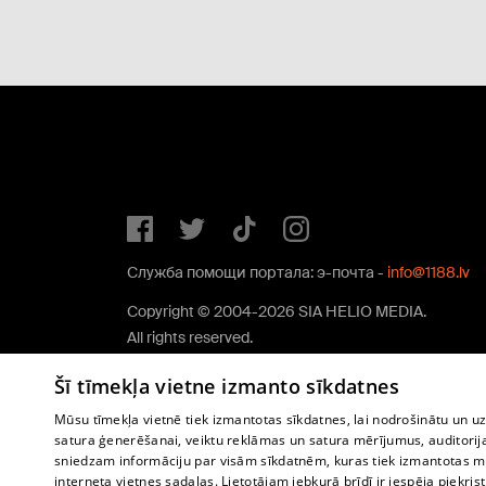
Служба помощи портала: э-почта -
info@1188.lv
Copyright © 2004-2026 SIA HELIO MEDIA.
All rights reserved.
Šī tīmekļa vietne izmanto sīkdatnes
Mūsu tīmekļa vietnē tiek izmantotas sīkdatnes, lai nodrošinātu un u
satura ģenerēšanai, veiktu reklāmas un satura mērījumus, auditorij
sniedzam informāciju par visām sīkdatnēm, kuras tiek izmantotas mū
interneta vietnes sadaļas. Lietotājam jebkurā brīdī ir iespēja piekrist