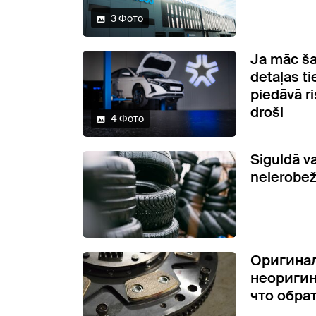
3 Фото
Ja māc ša
detaļas t
piedāvā ri
droši
4 Фото
Siguldā v
neierobež
Оригина
неоригин
что обра