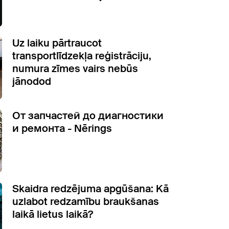
Uz laiku pārtraucot
transportlīdzekļa reģistrāciju,
numura zīmes vairs nebūs
jānodod
От запчастей до диагностики
и ремонта - Nērings
Skaidra redzējuma apgūšana: Kā
uzlabot redzamību braukšanas
laikā lietus laikā?