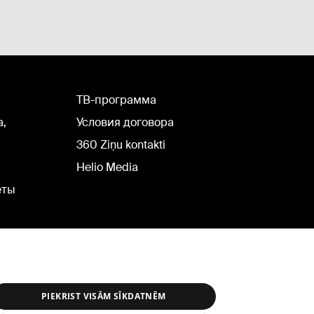
TВ-программа
а,
Условия договора
360 Ziņu kontakti
Helio Media
еты
PIEKRIST VISĀM SĪKDATNĒM