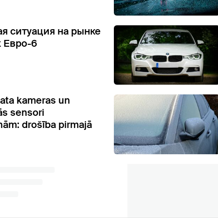
я ситуация на рынке
 Евро-6
ata kameras un
s sensori
ām: drošība pirmajā