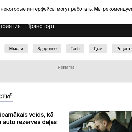
Прогноз погоды
Гороскопы
 некоторые интерфейсы могут работать. Мы рекомендуе
приятия
Транспорт
Мысли
Здоровье
Testi
Дом
Рецепт
Красота
Дети
Машина
1188 play
Spo
Reklāma
сти”
ticamākais veids, kā
s auto rezerves daļas