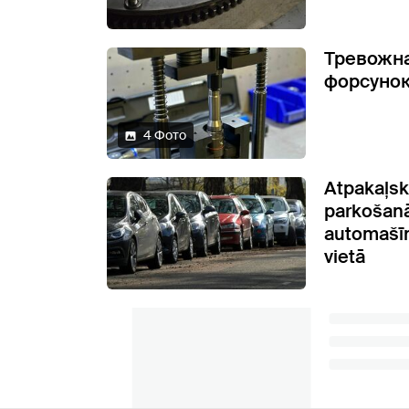
Тревожна
форсунок
4 Фото
Atpakaļsk
parkošanā
automašīn
vietā