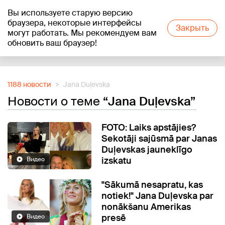
Вы используете старую версию
+17
°C
браузера, некоторые интерфейсы
Закрыть
могут работать. Мы рекомендуем вам
обновить ваш браузер!
Reklāma
1188 новости
Jana Duļevska
Новости о теме
“Jana Duļevska”
FOTO: Laiks apstājies?
Sekotāji sajūsmā par Janas
Duļevskas jauneklīgo
izskatu
Видео
"Sākumā nesapratu, kas
notiek!" Jana Duļevska par
nonākšanu Amerikas
presē
Видео