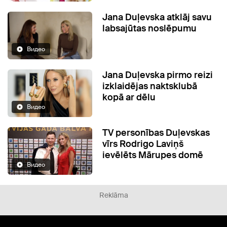
Jana Duļevska atklāj savu
labsajūtas noslēpumu
Видео
Jana Duļevska pirmo reizi
izklaidējas naktsklubā
kopā ar dēlu
Видео
TV personības Duļevskas
vīrs Rodrigo Laviņš
ievēlēts Mārupes domē
Видео
Reklāma