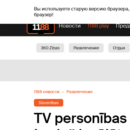
пт, 07.08.2026.
+21
°C
Alfrēds, Fredis, Madars
Вы используете старую версию браузера,
браузер!
Новости
1188 play
Пред
360 Ziņas
Развлечение
Отдых
Oбщество
Актуально
Трафик
1188 новости
Развлечение
Slavenības
TV personības 