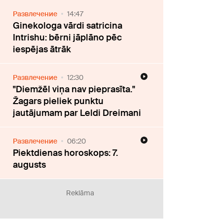
Развлечение
14:47
Ginekologa vārdi satricina
Intrishu: bērni jāplāno pēc
iespējas ātrāk
Развлечение
12:30
"Diemžēl viņa nav pieprasīta."
Žagars pieliek punktu
jautājumam par Leldi Dreimani
Развлечение
06:20
Piektdienas horoskops: 7.
augusts
Reklāma