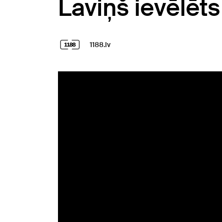
Laviņš ievēlē
1188.lv