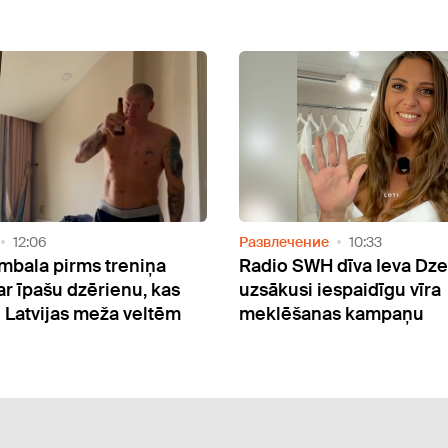
Видео
лечение
10:33
Мысли
08:30
o SWH dīva Ieva Dzene
"Noguru no nekā...
kusi iespaidīgu vīra
Kalniņa meklē cēl
lēšanas kampaņu
pašsajūtai