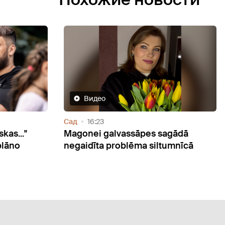
Видео
Мысли
14:16
āpes sagādā
Elīna Didrihsone beidzot pasaka
a siltumnīcā
viņas saturs ir iestudēts