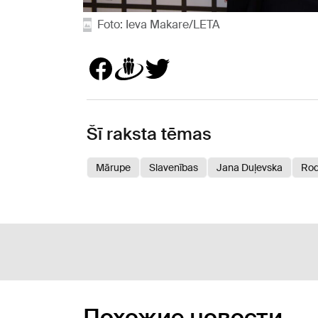
Foto: Ieva Makare/LETA
Šī raksta tēmas
Mārupe
Slavenības
Jana Duļevska
Rod
Похожие новости