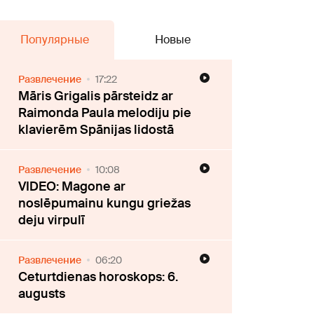
Популярные
Новые
Развлечение
17:22
Māris Grigalis pārsteidz ar
Raimonda Paula melodiju pie
klavierēm Spānijas lidostā
Развлечение
10:08
VIDEO: Magone ar
noslēpumainu kungu griežas
deju virpulī
Развлечение
06:20
Ceturtdienas horoskops: 6.
augusts