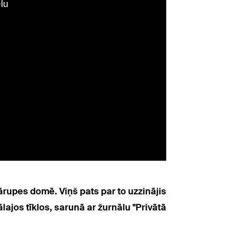
Mārupes domē. Viņš pats par to uzzinājis
ajos tīklos, sarunā ar žurnālu "Privātā