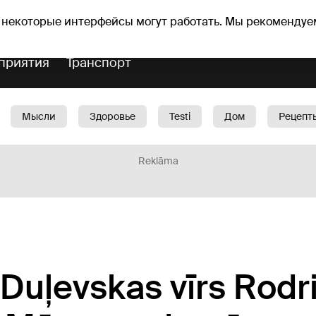
Прогноз погоды
Гороскопы
 некоторые интерфейсы могут работать. Мы рекомендуе
приятия
Транспорт
Мысли
Здоровье
Testi
Дом
Рецепт
Красота
Дети
Машина
1188 play
Spo
Reklāma
Duļevskas vīrs Rodr