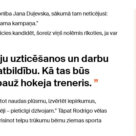
sonība Jana Duļevska, sākumā tam neticējusi:
iešama kampaņa."
cies kandidēt, šoreiz viņš nolēmis rīkoties, ja var
āju uzticēšanos un darbu
atbildību. Kā tas būs
" pauž hokeja treneris.
ārtot naudas plūsmu, izvērtēt iepirkumus,
etēji – pieticīgi dzīvojam." Tāpat Rodrigo vēlas
 risinot telpu trūkumu bērnu ziemas sporta