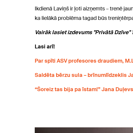
Ikdienā Laviņš ir ļoti aizņemts – trenē jau
ka lielākā problēma tagad būs treniņtēr
Vairāk lasiet izdevums "Privātā Dzīve" 1
Lasi arī!
Par spīti ASV profesores draudiem, M.
Saldēta bērzu sula – brīnumlīdzeklis
“Šoreiz tas bija pa īstam!” Jana Duļev