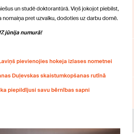
niešus un studē doktorantūrā. Viņš jokojot piebilst,
pa nomaiņa pret uzvalku, dodoties uz darbu domē.
7. jūnija numurā!
Laviņš pievienojies hokeja izlases nometnei
 Janas Duļevskas skaistumkopšanas rutīnā
ska piepildījusi savu bērnības sapni