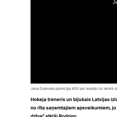
Jana Duļevska pateicīga ASV par iespēju tur skolot d
Hokeja treneris un bijušais Latvijas iz
no rīta saņemtajiem apsveikumiem, jo n
dzīve" atklāj Rodrigo.