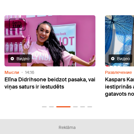
Видео
Развлечение
12:06
Разв
, vai
Kaspars Kambala pirms treniņa
Radi
iestiprinās ar īpašu dzērienu, kas
uzsā
gatavots no Latvijas meža veltēm
mek
Reklāma