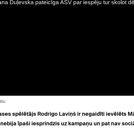
ēlu
lases spēlētājs Rodrigo Laviņš ir negaidīti ievēlēts 
ebija īpaši iesprindzis uz kampaņu un pat nav sociāl