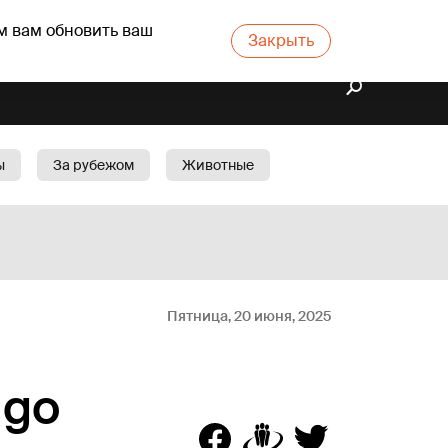
м вам обновить ваш
Закрыть
ы
За рубежом
Животные
rts
Бизнес
Cад
Пятница, 20 июня, 2025
igo