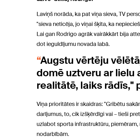
Laviņš norāda, ka pat viņa sieva, TV per
"sieva neticēja, jo viņai šķita, ka nepiec
Lai gan Rodrigo agrāk vairākkārt bija attei
dot ieguldījumu novada labā.
Augstu vērtēju vēlēt
domē uztveru ar lielu 
realitātē, laiks rādīs,
Viņa prioritātes ir skaidras: "Gribētu sak
darījumus, to, cik izšķērdīgi vai – tieši pr
uzlabot sporta infrastruktūru, piemēram,
nodarbībām.