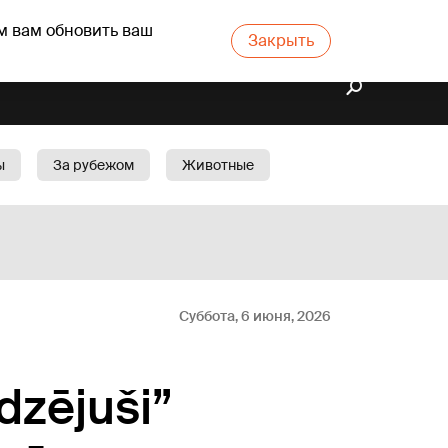
м вам обновить ваш
Закрыть
ы
За рубежом
Животные
rts
Бизнес
Cад
Суббота, 6 июня, 2026
dzējuši”