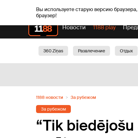
Прогн
чт, 06.08.2026.
+24
°C
Aisma, Askolds
Вы используете старую версию браузера,
браузер!
Новости
1188 play
Пред
360 Ziņas
Развлечение
Отдых
Oбщество
Актуально
Трафик
1188 новости
За рубежом
За рубежом
“Tik biedējošu