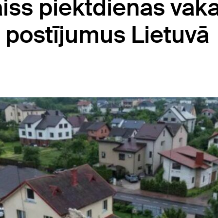
aiss piektdienas vak
s postījumus Lietuvā