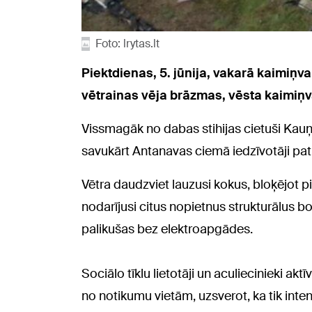
Foto: lrytas.lt
Piektdienas, 5. jūnija, vakarā kaimiņv
vētrainas vēja brāzmas, vēsta kaimiņva
Vissmagāk no dabas stihijas cietuši Kauņ
savukārt Antanavas ciemā iedzīvotāji pat n
Vētra daudzviet lauzusi kokus, bloķējot pi
nodarījusi citus nopietnus strukturālus 
palikušas bez elektroapgādes.
Sociālo tīklu lietotāji un aculiecinieki ak
no notikumu vietām, uzsverot, ka tik inten