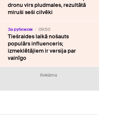
dronu virs pludmales, rezultātā
miruši seši cilvēki
За рубежом
09:50
Tiešraides laikā nošauts
populārs influenceris;
izmeklētājiem ir versija par
vainīgo
Reklāma