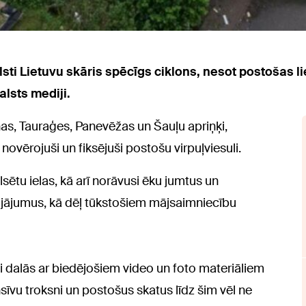
alsti Lietuvu skāris spēcīgs ciklons, nesot postošas
lsts mediji.
as, Tauraģes, Panevēžas un Šauļu apriņķi,
ovērojuši un fiksējuši postošu virpuļviesuli.
lsētu ielas, kā arī norāvusi ēku jumtus un
bojājumus, kā dēļ tūkstošiem mājsaimniecību
tīvi dalās ar biedējošiem video un foto materiāliem
sīvu troksni un postošus skatus līdz šim vēl ne