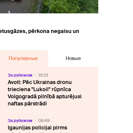
 lietusgāzes, pērkona negaisu un
Популярные
Новые
За рубежом
19:23
Avoti: Pēc Ukrainas dronu
trieciena "Lukoil" rūpnīca
Volgogradā pilnībā apturējusi
naftas pārstrādi
За рубежом
08:49
Igaunijas policijai pirms