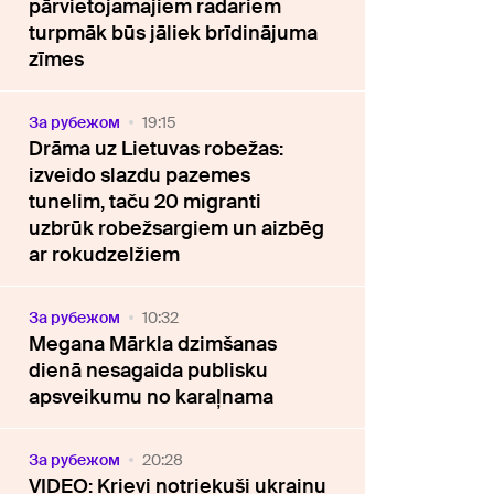
pārvietojamajiem radariem
turpmāk būs jāliek brīdinājuma
zīmes
За рубежом
19:15
Drāma uz Lietuvas robežas:
izveido slazdu pazemes
tunelim, taču 20 migranti
uzbrūk robežsargiem un aizbēg
ar rokudzelžiem
За рубежом
10:32
Megana Mārkla dzimšanas
dienā nesagaida publisku
apsveikumu no karaļnama
За рубежом
20:28
VIDEO: Krievi notriekuši ukraiņu