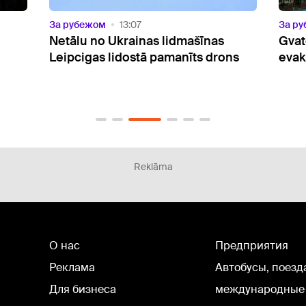
За рубежом
13:07
За р
Netālu no Ukrainas lidmašīnas
Gvat
Leipcigas lidostā pamanīts drons
evak
Reklāma
О нас
Предприятия
Реклама
Автобусы, поезд
Для бизнеса
международные