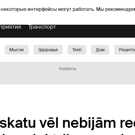
оз погоды
Гороскопы
 некоторые интерфейсы могут работать. Мы рекомендуе
приятия
Транспорт
Мысли
Здоровье
Testi
Дом
Рецепт
Красота
Дети
Машина
1188 play
Spo
Reklāma
 skatu vēl nebijām re