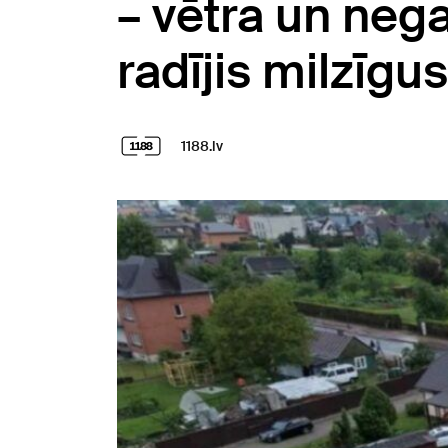
– vētra un neg
radījis milzīgu
1188.lv