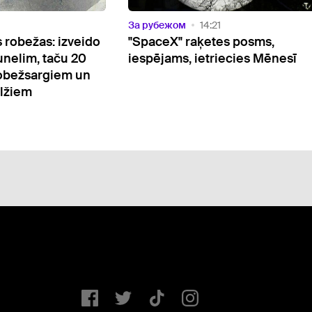
За рубежом
14:21
 robežas: izveido
"SpaceX" raķetes posms,
nelim, taču 20
iespējams, ietriecies Mēnesī
robežsargiem un
elžiem