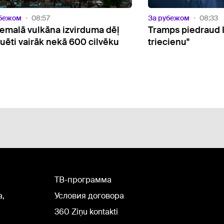
убежом
08:57
За рубежом
08:33
emalā vulkāna izvirduma dēļ
Tramps piedraud I
uēti vairāk nekā 600 cilvēku
triecienu"
TВ-программа
а,
Условия договора
360 Ziņu kontakti