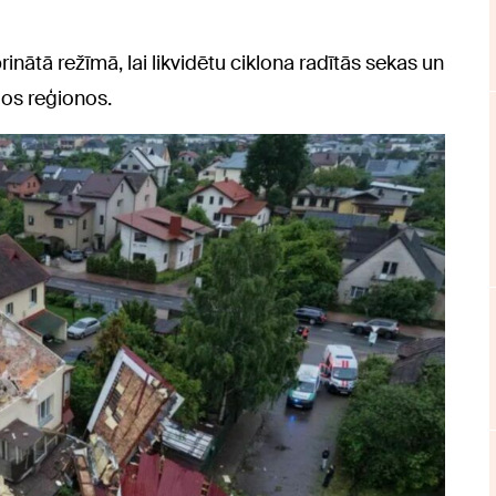
inātā režīmā, lai likvidētu ciklona radītās sekas un
jos reģionos.